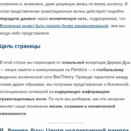
галактики и, возможно, даже разумную жизнь по всему космосу. В
этом представлении гравитационные волны действуют подобно
передаче данных
через
космическую сеть
, подразумевая, что
Вселенная может быть гораздо более взаимосвязанной
, чем мы
когда-либо представляли.
Цель страницы
В этой статье мы переходим от
локальной
концепции Дерева Душ
— якоря памяти и коммуникации на Pandora — к
глобальному
видению космической сети BeeTheory. Проводя параллели между
этими двумя образами, мы получаем представление о Вселенной,
потенциально сотканной из
содержащих информацию
гравитационных волн
. По пути мы разберем, как эта синергия
меняет наше понимание
жизни, сознания и космической
связанности
.
II. Дерево Душ: Центр коллективной памяти