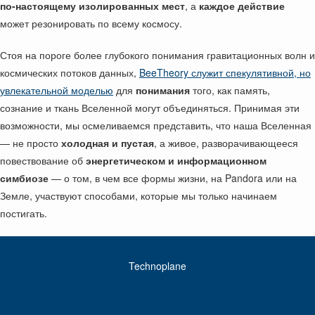
по-настоящему изолированных мест
, а
каждое действие
может резонировать по всему космосу.
Стоя на пороге более глубокого понимания гравитационных волн и
космических потоков данных,
BeeTheory служит спекулятивной, но
увлекательной моделью
для
понимания
того, как память,
сознание и ткань Вселенной могут объединяться. Принимая эти
возможности, мы осмеливаемся представить, что наша Вселенная
— не просто
холодная и пустая
, а живое, разворачивающееся
повествование об
энергетическом и информационном
симбиозе
— о том, в чем все формы жизни, на Pandora или на
Земле, участвуют способами, которые мы только начинаем
постигать.
Technoplane