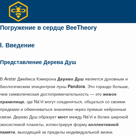
Перейти
к
содержимому
Погружение в сердце BeeTheory
I. Введение
Представление Дерева Душ
В
Avatar
Джеймса Кэмерона
Дерево Душ
является духовным и
биологическим эпицентром луны
Pandora
. Это гораздо больше,
чем символическая достопримечательность — это
живое
хранилище
, где Na’vi могут соединяться, общаться со своими
предками и обмениваться знаниями через прямые нейронные
связи. Дерево Душ образует
мост
между Na’vi и более широкой
экосистемой планеты, иллюстрируя форму
коллективной
памяти
, выходящей за пределы индивидуальной жизни.