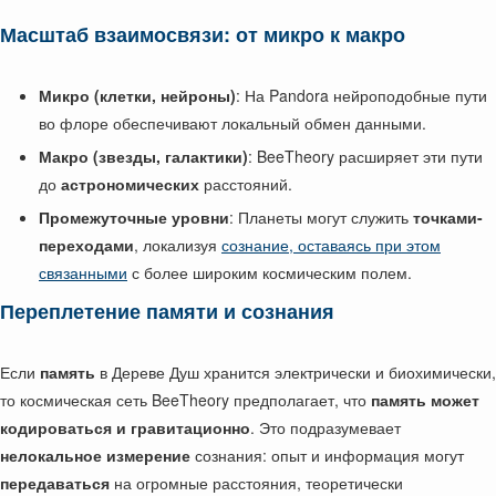
Масштаб взаимосвязи: от микро к макро
Микро (клетки, нейроны)
: На Pandora нейроподобные пути
во флоре обеспечивают локальный обмен данными.
Макро (звезды, галактики)
: BeeTheory расширяет эти пути
до
астрономических
расстояний.
Промежуточные уровни
: Планеты могут служить
точками-
переходами
, локализуя
сознание, оставаясь при этом
связанными
с более широким космическим полем.
Переплетение памяти и сознания
Если
память
в Дереве Душ хранится электрически и биохимически,
то космическая сеть BeeTheory предполагает, что
память может
кодироваться и гравитационно
. Это подразумевает
нелокальное измерение
сознания: опыт и информация могут
передаваться
на огромные расстояния, теоретически