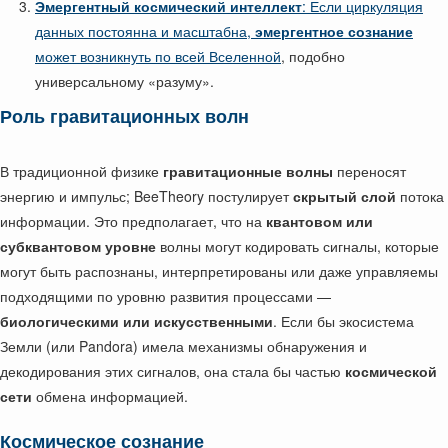
Эмергентный космический интеллект
: Если циркуляция
данных постоянна и масштабна,
эмергентное сознание
может возникнуть по всей Вселенной
, подобно
универсальному «разуму».
Роль гравитационных волн
В традиционной физике
гравитационные волны
переносят
энергию и импульс; BeeTheory постулирует
скрытый слой
потока
информации. Это предполагает, что на
квантовом или
субквантовом уровне
волны могут кодировать сигналы, которые
могут быть распознаны, интерпретированы или даже управляемы
подходящими по уровню развития процессами —
биологическими или искусственными
. Если бы экосистема
Земли (или Pandora) имела механизмы обнаружения и
декодирования этих сигналов, она стала бы частью
космической
сети
обмена информацией.
Космическое сознание