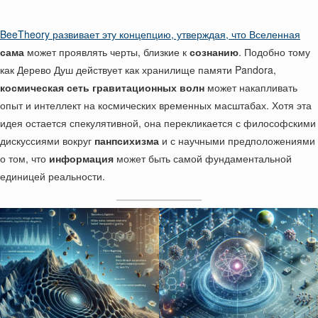
BeeTheory развивает эту концепцию, утверждая, что Вселенная
сама
может проявлять черты, близкие к
сознанию
. Подобно тому
как Дерево Душ действует как хранилище памяти Pandora,
космическая сеть гравитационных волн
может накапливать
опыт и интеллект на космических временных масштабах. Хотя эта
идея остается спекулятивной, она перекликается с философскими
дискуссиями вокруг
панпсихизма
и с научными предположениями
о том, что
информация
может быть самой фундаментальной
единицей реальности.