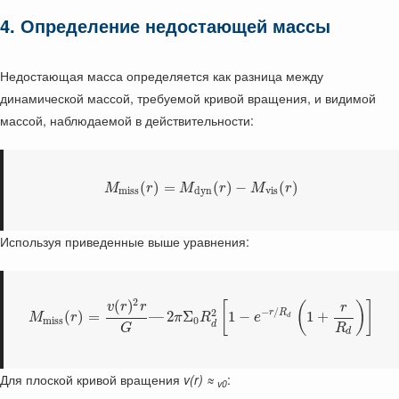
4. Определение недостающей массы
Недостающая масса определяется как разница между
динамической массой, требуемой кривой вращения, и видимой
массой, наблюдаемой в действительности:
(
)
=
(
)
−
(
)
M
r
M
r
M
r
m
i
s
s
d
y
n
v
i
s
Используя приведенные выше уравнения:
2
(
)
[
(
)
]
v
r
r
r
−
/
2
r
R
(
)
=
—
2
Σ
1
−
1
+
M
r
π
R
e
d
m
i
s
s
0
d
R
G
d
Для плоской кривой вращения
v(r) ≈
:
v0