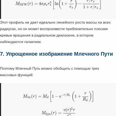
/
[
(
)
]
r
r
r
s
3
(
)
=
4
ln
1
+
—
M
r
π
ρ
r
N
F
W
s
s
1
+
/
r
r
r
s
s
Этот профиль не дает идеально линейного роста массы на всех
радиусах, но он может воспроизвести приблизительно плоские
кривые вращения в радиальном диапазоне, в котором
наблюдаются галактики.
7. Упрощенное изображение Млечного Пути
Поэтому Млечный Путь можно обобщить с помощью трех
массовых функций:
[
(
)
]
r
−
/
r
R
(
)
=
1
−
1
+
M
r
M
e
d
v
i
s
d
R
d
2
(
)
v
r
r
(
)
=
M
r
d
y
n