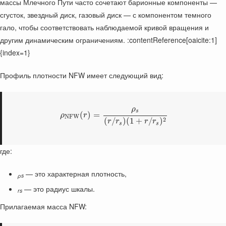
массы Млечного Пути часто сочетают барионные компоненты —
сгусток, звездный диск, газовый диск — с компонентом темного
гало, чтобы соответствовать наблюдаемой кривой вращения и
другим динамическим ограничениям. :contentReference[oaicite:1]
{index=1}
Профиль плотности NFW имеет следующий вид:
ρ
s
(
)
=
ρ
r
N
F
W
2
(
/
)
(
1
+
/
)
r
r
r
r
s
s
где:
— это характерная плотность,
ρs
— это радиус шкалы.
rs
Прилагаемая масса NFW: