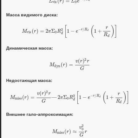
Σ
(
)
=
Σ
r
e
d
v
i
s
0
Масса видимого диска:
[
(
)
]
r
−
/
2
r
R
(
)
=
2
Σ
1
−
1
+
M
r
π
R
e
d
v
i
s
0
d
R
d
Динамическая масса:
2
(
)
v
r
r
(
)
=
M
r
d
y
n
G
Недостающая масса:
2
(
)
[
(
)
]
v
r
r
r
−
/
2
r
R
(
)
=
—
2
Σ
1
−
1
+
M
r
π
R
e
d
m
i
s
s
0
d
R
G
d
Внешнее гало-аппроксимация:
2
v
0
(
)
≈
M
r
r
m
i
s
s
G