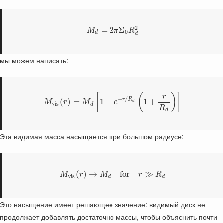
2
=
2
Σ
M
π
R
0
d
d
мы можем написать:
[
(
)
]
r
−
/
r
R
(
)
=
1
−
1
+
M
r
M
e
d
v
i
s
d
R
d
Эта видимая масса насыщается при большом радиусе:
(
)
→
for
≫
M
r
M
r
R
v
i
s
d
d
Это насыщение имеет решающее значение: видимый диск не
продолжает добавлять достаточно массы, чтобы объяснить почти