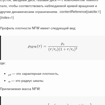
гало, чтобы соответствовать наблюдаемой кривой вращения и
другим динамическим ограничениям. :contentReference[oaicite:1]
{index=1}
Профиль плотности NFW имеет следующий вид:
ρ
s
(
)
=
ρ
r
N
F
W
2
(
/
)
(
1
+
/
)
r
r
r
r
s
s
где:
— это характерная плотность,
ρs
— это радиус шкалы.
rs
Прилагаемая масса NFW: