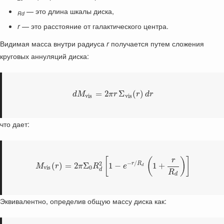
— это длина шкалы диска,
Rd
r
— это расстояние от галактического центра.
Видимая масса внутри радиуса
r
получается путем сложения
круговых аннуляций диска:
=
2
Σ
(
)
d
M
π
r
r
d
r
v
i
s
v
i
s
что дает:
[
(
)
]
r
−
/
2
r
R
(
)
=
2
Σ
1
−
1
+
M
r
π
R
e
d
v
i
s
0
d
R
d
Эквивалентно, определив общую массу диска как: