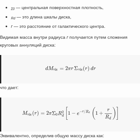
— центральная поверхностная плотность,
Σ0
— это длина шкалы диска,
Rd
r
— это расстояние от галактического центра.
Видимая масса внутри радиуса
r
получается путем сложения
круговых аннуляций диска:
=
2
Σ
(
)
d
M
π
r
r
d
r
v
i
s
v
i
s
что дает:
[
(
)
]
r
−
/
2
r
R
(
)
=
2
Σ
1
−
1
+
M
r
π
R
e
d
v
i
s
0
d
R
d
Эквивалентно, определив общую массу диска как: