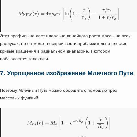
/
[
(
)
]
r
r
r
s
3
(
)
=
4
ln
1
+
—
M
r
π
ρ
r
N
F
W
s
s
1
+
/
r
r
r
s
s
Этот профиль не дает идеально линейного роста массы на всех
радиусах, но он может воспроизвести приблизительно плоские
кривые вращения в радиальном диапазоне, в котором
наблюдаются галактики.
7. Упрощенное изображение Млечного Пути
Поэтому Млечный Путь можно обобщить с помощью трех
массовых функций:
[
(
)
]
r
−
/
r
R
(
)
=
1
−
1
+
M
r
M
e
d
v
i
s
d
R
d