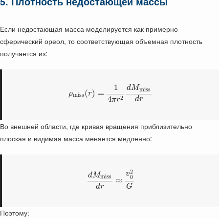
5. Плотность недостающей массы
Если недостающая масса моделируется как примерно
сферический ореол, то соответствующая объемная плотность
получается из:
1
d
M
m
i
s
s
(
)
=
ρ
r
m
i
s
s
2
4
d
r
π
r
Во внешней области, где кривая вращения приблизительно
плоская и видимая масса меняется медленно:
2
v
d
M
m
i
s
s
0
≈
d
r
G
Поэтому: