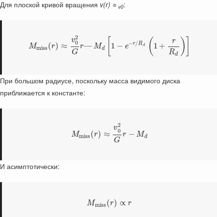
Для плоской кривой вращения
v(r) ≈
:
v0
2
v
[
(
)
]
r
0
−
/
r
R
(
)
≈
—
1
−
1
+
M
r
r
M
e
d
m
i
s
s
d
R
G
d
При большом радиусе, поскольку масса видимого диска
приближается к константе:
2
v
0
(
)
≈
−
M
r
r
M
m
i
s
s
d
G
И асимптотически:
(
)
∝
M
r
r
m
i
s
s