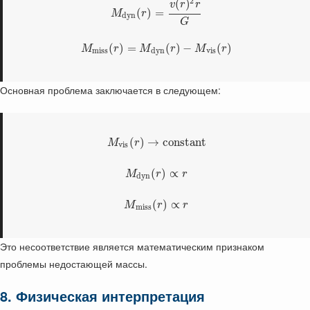
2
(
)
v
r
r
(
)
=
M
r
d
y
n
G
(
)
=
(
)
−
(
)
M
r
M
r
M
r
m
i
s
s
d
y
n
v
i
s
Основная проблема заключается в следующем:
(
)
→
constant
M
r
v
i
s
(
)
∝
M
r
r
d
y
n
(
)
∝
M
r
r
m
i
s
s
Это несоответствие является математическим признаком
проблемы недостающей массы.
8. Физическая интерпретация