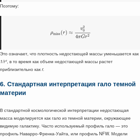
Поэтому:
2
v
0
(
)
≈
ρ
r
m
i
s
s
2
4
π
G
r
Это означает, что плотность недостающей массы уменьшается как
1/r²
, в то время как объем недостающей массы растет
приблизительно как
r.
6. Стандартная интерпретация гало темной
материи
В стандартной космологической интерпретации недостающая
масса моделируется как гало из темной материи, окружающее
видимую галактику. Часто используемый профиль гало — это
профиль Наварро-Френка-Уайта, или профиль NFW. Модели