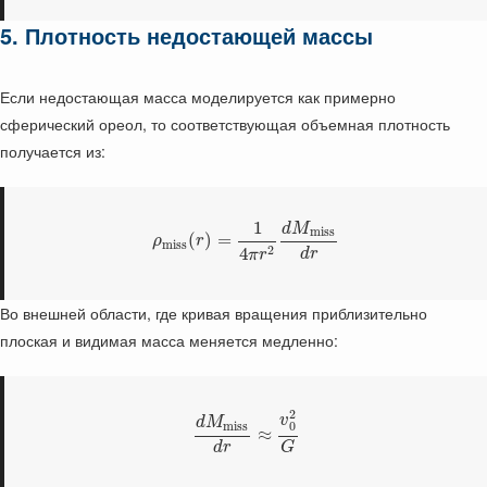
5. Плотность недостающей массы
Если недостающая масса моделируется как примерно
сферический ореол, то соответствующая объемная плотность
получается из:
1
d
M
m
i
s
s
(
)
=
ρ
r
m
i
s
s
2
4
d
r
π
r
Во внешней области, где кривая вращения приблизительно
плоская и видимая масса меняется медленно:
2
v
d
M
m
i
s
s
0
≈
d
r
G