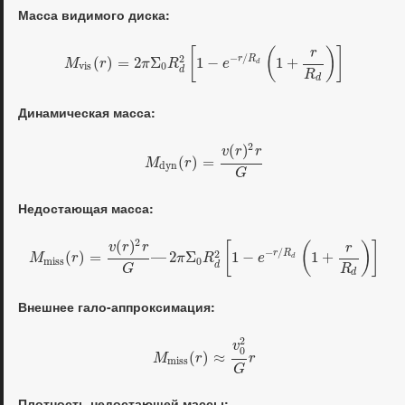
Масса видимого диска:
[
(
)
]
r
−
/
2
r
R
(
)
=
2
Σ
1
−
1
+
M
r
π
R
e
d
v
i
s
0
d
R
d
Динамическая масса:
2
(
)
v
r
r
(
)
=
M
r
d
y
n
G
Недостающая масса:
2
(
)
[
(
)
]
v
r
r
r
−
/
2
r
R
(
)
=
—
2
Σ
1
−
1
+
M
r
π
R
e
d
m
i
s
s
0
d
R
G
d
Внешнее гало-аппроксимация:
2
v
0
(
)
≈
M
r
r
m
i
s
s
G
Плотность недостающей массы: