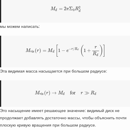
2
=
2
Σ
M
π
R
0
d
d
мы можем написать:
[
(
)
]
r
−
/
r
R
(
)
=
1
−
1
+
M
r
M
e
d
v
i
s
d
R
d
Эта видимая масса насыщается при большом радиусе:
(
)
→
for
≫
M
r
M
r
R
v
i
s
d
d
Это насыщение имеет решающее значение: видимый диск не
продолжает добавлять достаточно массы, чтобы объяснить почти
плоскую кривую вращения при большом радиусе.