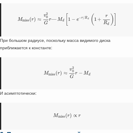
2
v
[
(
)
]
r
0
−
/
r
R
(
)
≈
—
1
−
1
+
M
r
r
M
e
d
m
i
s
s
d
R
G
d
При большом радиусе, поскольку масса видимого диска
приближается к константе:
2
v
0
(
)
≈
−
M
r
r
M
m
i
s
s
d
G
И асимптотически:
(
)
∝
M
r
r
m
i
s
s