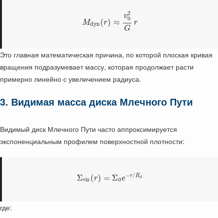
2
v
0
(
)
≈
M
r
r
d
y
n
G
Это главная математическая причина, по которой плоская кривая
вращения подразумевает массу, которая продолжает расти
примерно линейно с увеличением радиуса.
3. Видимая масса диска Млечного Пути
Видимый диск Млечного Пути часто аппроксимируется
экспоненциальным профилем поверхностной плотности:
−
/
r
R
Σ
(
)
=
Σ
r
e
d
v
i
s
0
где: