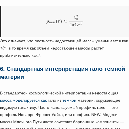
2
v
0
(
)
≈
ρ
r
m
i
s
s
2
4
π
G
r
Это означает, что плотность недостающей массы уменьшается как
1/r²
, в то время как объем недостающей массы растет
приблизительно как
r.
6. Стандартная интерпретация гало темной
материи
В стандартной космологической интерпретации недостающая
масса моделируется как
гало из
темной
материи, окружающее
видимую галактику. Часто используемый профиль гало — это
профиль Наварро-Френка-Уайта, или профиль NFW. Модели
массы Млечного Пути часто сочетают барионные компоненты —
сгусток, звездный диск, газовый диск — с компонентом темного