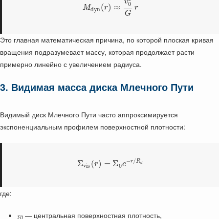
v
0
(
)
≈
M
r
r
d
y
n
G
Это главная математическая причина, по которой плоская кривая
вращения подразумевает массу, которая продолжает расти
примерно линейно с увеличением радиуса.
3. Видимая масса диска Млечного Пути
Видимый диск Млечного Пути часто аппроксимируется
экспоненциальным профилем поверхностной плотности:
−
/
r
R
Σ
(
)
=
Σ
r
e
d
v
i
s
0
где:
— центральная поверхностная плотность,
Σ0