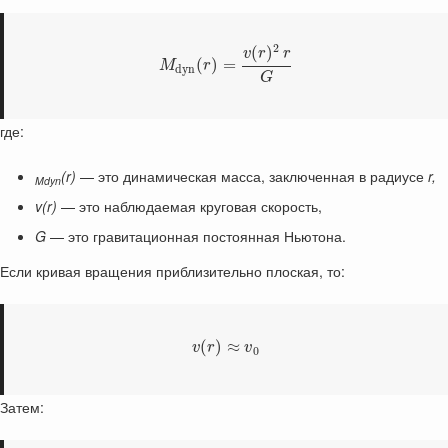
2
(
)
v
r
r
(
)
=
M
r
d
y
n
G
где:
(r)
— это динамическая масса, заключенная в радиусе
r,
Mdyn
v(r)
— это наблюдаемая круговая скорость,
G
— это гравитационная постоянная Ньютона.
Если кривая вращения приблизительно плоская, то:
(
)
≈
v
r
v
0
Затем: