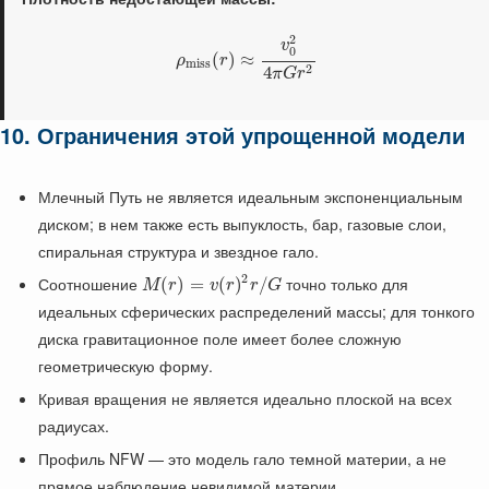
2
v
0
(
)
≈
ρ
r
m
i
s
s
2
4
π
G
r
10. Ограничения этой упрощенной модели
Млечный Путь не является идеальным экспоненциальным
диском; в нем также есть выпуклость, бар, газовые слои,
спиральная структура и звездное гало.
2
Соотношение
точно только для
(
)
=
(
)
/
M
r
v
r
r
G
идеальных сферических распределений массы; для тонкого
диска гравитационное поле имеет более сложную
геометрическую форму.
Кривая вращения не является идеально плоской на всех
радиусах.
Профиль NFW — это модель гало темной материи, а не
прямое наблюдение невидимой материи.