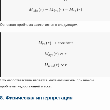
G
(
)
=
(
)
−
(
)
M
r
M
r
M
r
m
i
s
s
d
y
n
v
i
s
Основная проблема заключается в следующем:
(
)
→
constant
M
r
v
i
s
(
)
∝
M
r
r
d
y
n
(
)
∝
M
r
r
m
i
s
s
Это несоответствие является математическим признаком
проблемы недостающей массы.
8. Физическая интерпретация