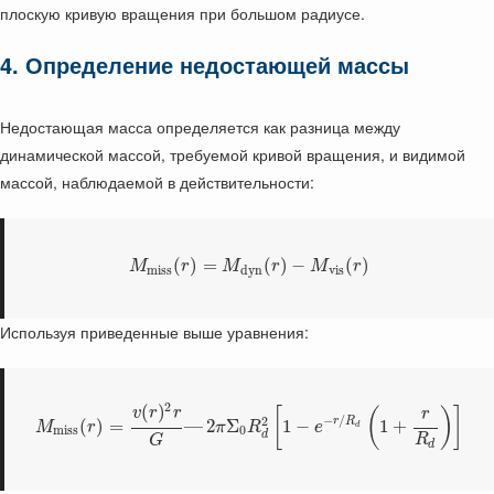
плоскую кривую вращения при большом радиусе.
4. Определение недостающей массы
Недостающая масса определяется как разница между
динамической массой, требуемой кривой вращения, и видимой
массой, наблюдаемой в действительности:
(
)
=
(
)
−
(
)
M
r
M
r
M
r
m
i
s
s
d
y
n
v
i
s
Используя приведенные выше уравнения:
2
(
)
[
(
)
]
v
r
r
r
−
/
2
r
R
(
)
=
—
2
Σ
1
−
1
+
M
r
π
R
e
d
m
i
s
s
0
d
R
G
d