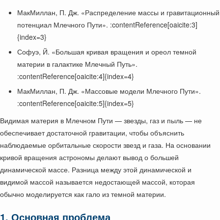
МакМиллан, П. Дж. «Распределение массы и гравитационный
потенциал Млечного Пути». :contentReference[oaicite:3]
{index=3}
Софуэ, Й. «Большая кривая вращения и ореол темной
материи в галактике Млечный Путь».
:contentReference[oaicite:4]{index=4}
МакМиллан, П. Дж. «Массовые модели Млечного Пути».
:contentReference[oaicite:5]{index=5}
Видимая материя в Млечном Пути — звезды, газ и пыль — не
обеспечивает достаточной гравитации, чтобы объяснить
наблюдаемые орбитальные скорости звезд и газа. На основании
кривой вращения астрономы делают вывод о большей
динамической массе. Разница между этой динамической и
видимой массой называется недостающей массой, которая
обычно моделируется как гало из темной материи.
1. Основная проблема