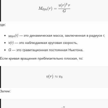
2
(
)
v
r
r
(
)
=
M
r
d
y
n
G
где:
(r)
— это динамическая масса, заключенная в радиусе
r,
Mdyn
v(r)
— это наблюдаемая круговая скорость,
G
— это гравитационная постоянная Ньютона.
Если кривая вращения приблизительно плоская, то:
(
)
≈
v
r
v
0
Затем:
2