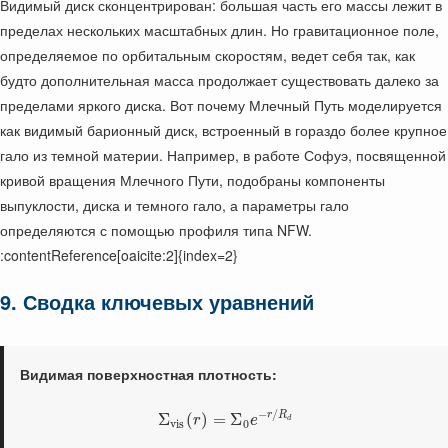
Видимый диск сконцентрирован: большая часть его массы лежит в
пределах нескольких масштабных длин. Но гравитационное поле,
определяемое по орбитальным скоростям, ведет себя так, как
будто дополнительная масса продолжает существовать далеко за
пределами яркого диска. Вот почему Млечный Путь моделируется
как видимый барионный диск, встроенный в гораздо более крупное
гало из темной материи. Например, в работе Софуэ, посвященной
кривой вращения Млечного Пути, подобраны компоненты
выпуклости, диска и темного гало, а параметры гало
определяются с помощью профиля типа NFW.
:contentReference[oaicite:2]{index=2}
9. Сводка ключевых уравнений
Видимая поверхностная плотность:
−
/
r
R
Σ
(
)
=
Σ
r
e
d
v
i
s
0