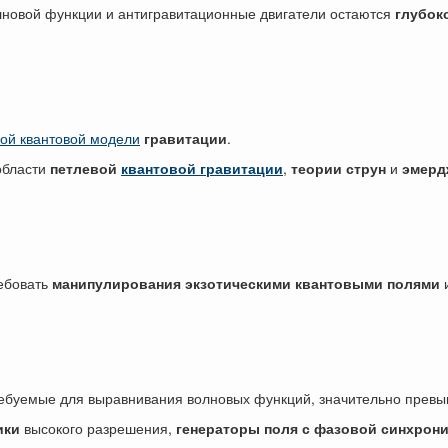
лновой функции и антигравитационные двигатели остаются
глубок
ной квантовой модели
гравитации
.
области
петлевой
квантовой гравитации
,
теории струн
и
эмерд
ебовать
манипулирования экзотическими квантовыми полями
и
требуемые для выравнивания волновых функций, значительно прев
ики
высокого разрешения,
генераторы поля с фазовой синхрон