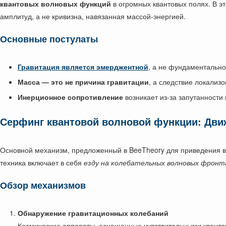
квантовых волновых функций
в огромных квантовых полях. В э
амплитуд, а не кривизна, навязанная массой-энергией.
Основные постулаты
Гравитация является эмерджентной
, а не фундаментально
Масса — это не причина гравитации
, а следствие локализ
Инерционное сопротивление
возникает из-за запутанности
Серфинг квантовой волновой функции: Дви
Основной механизм, предложенный в BeeTheory для приведения в
техника включает в себя
езду на колебательных волновых фронт
Обзор механизмов
Обнаружение гравитационных колебаний
Космические аппараты, оснащенные чувствительными квант