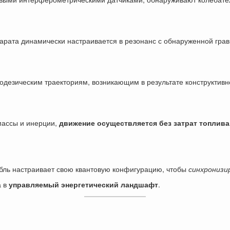
парата динамически настраивается в резонанс с обнаруженной гра
еодезическим траекториям, возникающим в результате конструкти
массы и инерции,
движение осуществляется без затрат топлива
бль настраивает свою квантовую конфигурацию, чтобы
синхронизи
а в
управляемый энергетический ландшафт
.