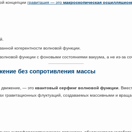
той концепции
гравитация — это
макроскопическая осцилляцион
й.
ованной когерентности волновой функции.
 волновой функции с фоновыми состояниями вакуума, а не из-за с
жение без сопротивления массы
 движение, — это
квантовый серфинг волновой функции
. Вмес
ах
гравитационных флуктуаций, создаваемых массивными и вращ
овыми интерферометрическими датчиками, обнаруживают колебате