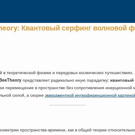
eory: Квантовый серфинг волновой ф
 в теоретической физике и передовых космических путешествиях.
BeeTheory
представляет радикально иную парадигму:
квантовый
гая перемещение в пространстве без сопротивления инерционной м
льной силой, а скорее
эмерджентной интерференционной картиной
ометрии пространства-времени, как в общей теории относительнос