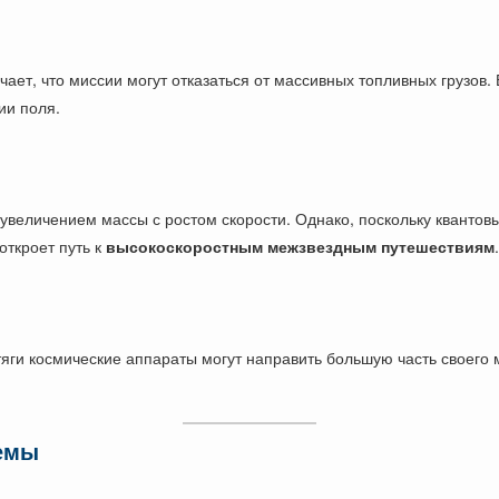
ачает, что миссии могут отказаться от массивных топливных грузо
ии поля.
величением массы с ростом скорости. Однако, поскольку квантовы
откроет путь к
высокоскоростным межзвездным путешествиям
.
яги космические аппараты могут направить большую часть своего
лемы