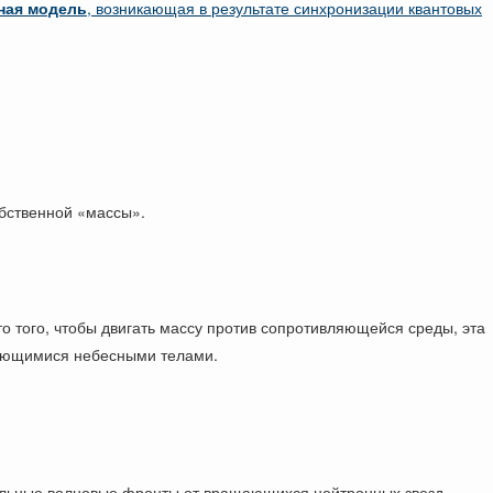
ная модель
, возникающая в результате синхронизации квантовых
обственной «массы».
то того, чтобы двигать массу против сопротивляющейся среды, эта
ающимися небесными телами.
льные волновые фронты от вращающихся нейтронных звезд,