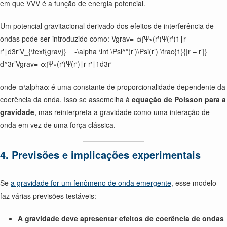
em que VVV é a função de energia potencial.
Um potencial gravitacional derivado dos efeitos de interferência de
ondas pode ser introduzido como: Vgrav=-α∫Ψ∗(r′)Ψ(r′)1∣r-
r′∣d3r′V_{\text{grav}} = -\alpha \int \Psi^*(r’)\Psi(r’) \frac{1}{|r – r’|}
d^3r’Vgrav=-α∫Ψ∗(r′)Ψ(r′)∣r-r′∣1d3r′
onde α\alphaα é uma constante de proporcionalidade dependente da
coerência da onda. Isso se assemelha à
equação de Poisson para a
gravidade
, mas reinterpreta a gravidade como uma interação de
onda em vez de uma força clássica.
4. Previsões e implicações experimentais
Se
a gravidade for um fenômeno de onda emergente
, esse modelo
faz várias previsões testáveis:
A gravidade deve apresentar efeitos de coerência de ondas