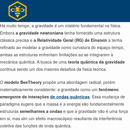
Ir
para
o
conteúdo
Há muito tempo, a gravidade é um mistério fundamental na física.
Embora
a gravidade newtoniana
tenha fornecido uma estrutura
clássica precisa e
a Relatividade Geral (RG) de Einstein
a tenha
refinado ao modelar a gravidade como curvatura do espaço-tempo,
ambas as estruturas enfrentam limitações ao se integrarem à
mecânica quântica. A busca de uma
teoria quântica da gravidade
continua sendo um dos maiores desafios da física teórica.
O
modelo BeeTheory
propõe uma abordagem radical, porém
matematicamente consistente: a gravidade como um
fenômeno
emergente de interações
de ondas quânticas
. Essa mudança de
paradigma sugere que a massa e a energia são fundamentalmente
estruturas
semelhantes a ondas
e que a gravidade não é uma força
em si, mas sim um efeito macroscópico resultante da interferência
coletiva das funções de onda quântica.