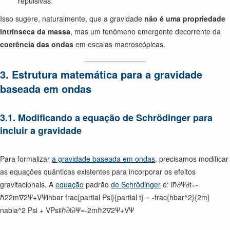
repulsivas.
Isso sugere, naturalmente, que a gravidade
não é uma propriedade
intrínseca da massa
, mas um fenômeno emergente decorrente da
coerência das ondas
em escalas macroscópicas.
3. Estrutura matemática para a gravidade
baseada em ondas
3.1. Modificando a equação de Schrödinger para
incluir a gravidade
Para formalizar
a gravidade baseada em ondas
, precisamos modificar
as equações quânticas existentes para incorporar os efeitos
gravitacionais. A
equação
padrão
de Schrödinger
é: iℏ∂Ψ∂t=-
ℏ22m∇2Ψ+VΨihbar frac{partial Psi}{partial t} = -frac{hbar^2}{2m}
nabla^2 Psi + VPsiiℏ∂t∂Ψ=-2mℏ2∇2Ψ+VΨ