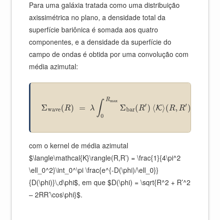
Para uma galáxia tratada como uma distribuição
axissimétrica no plano, a densidade total da
superfície bariônica é somada aos quatro
componentes, e a densidade da superfície do
campo de ondas é obtida por uma convolução com
média azimutal:
R
max
∫
′
′
′
Σ
(
)
=
Σ
(
)
⟨
⟩
(
,
)
2
K
R
λ
R
R
R
π
R
d
wave
bar
0
com o kernel de média azimutal
$\langle\mathcal{K}\rangle(R,R’) = \frac{1}{4\pi^2
\ell_0^2}\int_0^\pi \frac{e^{-D(\phi)/\ell_0}}
{D(\phi)}\,d\phi$, em que $D(\phi) = \sqrt{R^2 + R’^2
– 2RR’\cos\phi}$.