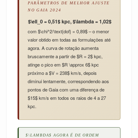
PARÂMETROS DE MELHOR AJUSTE
NO GAIA 2024
$\ell_0 = 0,51$ kpc, $\lambda = 1,02$
com $\chi^2/\text{dof} = 0,89$ – o menor
valor obtido em todas as formulações até
agora. A curva de rotação aumenta
bruscamente a partir de $R = 2$ kpc,
atinge o pico em $R \approx 6$ kpc
próximo a $V = 238$ km/s, depois
diminui lentamente, correspondendo aos
pontos de Gaia com uma diferença de
$15$ km/s em todos os raios de 4 a 27
kpc.
$\LAMBDA$ AGORA É DE ORDEM