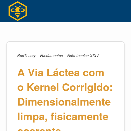
Ir
para
o
conteúdo
BeeTheory – Fundamentos – Nota técnica XXIV
A Via Láctea com
o Kernel Corrigido:
Dimensionalmente
limpa, fisicamente
coerente