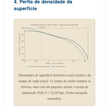
4. Perfis de densidade da
superfície
Densidades de superfície: matéria visível vs. campo de ondas no plano MW
ℓ₀ = 0,51 kpc
10^10
Σ (M_⊙/kpc²) – escala logarítmica
10^9
10^8
10^7
10^6
10^5
0.1
0.3
1
3
10
30
R (kpc) – escala logarítmica
Σ_bar (densidade de superfície bariônica)
Σ_wave (BeeTheory)
Densidades de superfície bariônica total (verde) e de
campo de onda (azul). O campo de ondas rastreia os
bárions, mas com um pequeno atraso e escala de
ampliação $\ell_0 = 0,51$ kpc (linha tracejada
vermelha).