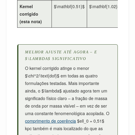
Kernel
$\mathbf{0.51}$
$\mathbf{1.02}$
$\mat
corrigido
(esta nota)
MELHOR AJUSTE ATÉ AGORA – E
$\LAMBDA$ SIGNIFICATIVO
O kernel corrigido atinge o menor
$\chi^2/\text{dof}$ em todas as quatro
formulações testadas. Mais importante
ainda, o $\lambda$ ajustado agora tem um
significado físico claro – a fração de massa
de onda por massa visível – em vez de ser
uma constante fenomenológica acoplada. O
comprimento de coerência
$ell_0 = 0,51$
kpc também é mais localizado do que as