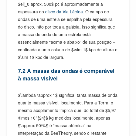
$ell_0 aprox. 500$ pc é aproximadamente a
espessura do
disco da Via Láctea
. O campo de
ondas de uma estrela se espalha pela espessura
do disco, não por toda a galáxia. Isso significa que
a massa de onda de uma estrela está
essencialmente “acima e abaixo” de sua posição –
confinada a uma coluna de $\sim 1$ kpc de altura e
$\sim 1$ kpc de largura.
7.2 A massa das ondas é comparável
à massa visível
$\lambda \approx 1$ significa: tanta massa de onda
quanto massa visível, localmente. Para a Terra, o
mesmo acoplamento implica que, do total de $5,97
\times 10^{24}$ kg medidos localmente, apenas
$\approx 50\%$ é “massa atômica” na
interpretação da BeeTheory, sendo o restante