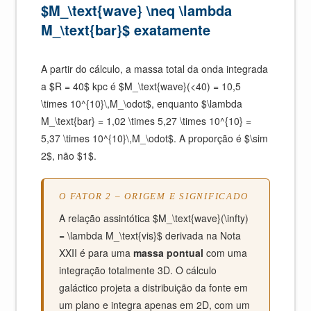
$M_\text{wave} \neq \lambda
M_\text{bar}$ exatamente
A partir do cálculo, a massa total da onda integrada
a $R = 40$ kpc é $M_\text{wave}(<40) = 10,5
\times 10^{10}\,M_\odot$, enquanto $\lambda
M_\text{bar} = 1,02 \times 5,27 \times 10^{10} =
5,37 \times 10^{10}\,M_\odot$. A proporção é $\sim
2$, não $1$.
O FATOR 2 – ORIGEM E SIGNIFICADO
A relação assintótica $M_\text{wave}(\infty)
= \lambda M_\text{vis}$ derivada na Nota
XXII é para uma
massa pontual
com uma
integração totalmente 3D. O cálculo
galáctico projeta a distribuição da fonte em
um plano e integra apenas em 2D, com um