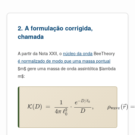
2. A formulação corrigida,
chamada
A partir da Nota XXII, o
núcleo da onda
BeeTheory
é normalizado de modo que uma massa pontual
$m$ gere uma massa de onda assintótica $lambda
m$:
−
/
ℓ
1
D
e
0
⃗
(
)
=
⋅
,
(
)
=
K
D
ρ
r
wave
2
4
ℓ
D
π
0