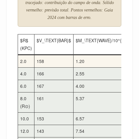
tracejado: contribuição do campo de onda. Sólido
vermelho: previsão total. Pontos vermelhos: Gaia
2024 com barras de erro.
$R$
$V_\TEXT{BAR}$
$M_\TEXT{WAVE}/10^{10}$
$
(KPC)
2.0
158
1.20
1
4.0
166
2.55
1
6.0
167
4.00
1
8.0
161
5.37
1
(R⊙)
10.0
153
6.57
1
12.0
143
7.54
1