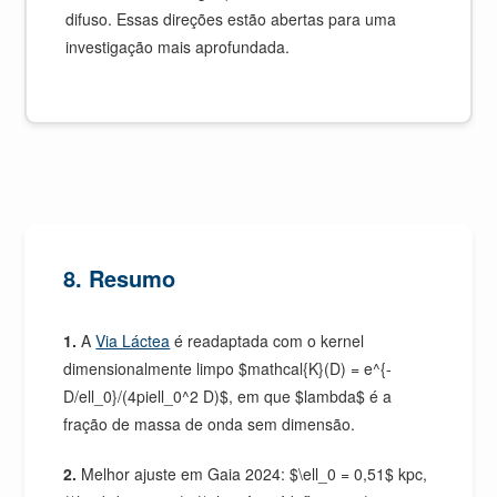
difuso. Essas direções estão abertas para uma
investigação mais aprofundada.
8. Resumo
1.
A
Via Láctea
é readaptada com o kernel
dimensionalmente limpo $mathcal{K}(D) = e^{-
D/ell_0}/(4piell_0^2 D)$, em que $lambda$ é a
fração de massa de onda sem dimensão.
2.
Melhor ajuste em Gaia 2024: $\ell_0 = 0,51$ kpc,