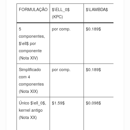
FORMULAÇÃO
$\ELL_0$
$\LAMBDA$
$\CH
(KPC)
5
por comp.
$0.189$
$1.2
componentes,
$\ell$ por
componente
(Nota XIV)
Simplificado
por comp.
$0.189$
$1.2
com 4
componentes
(Nota XIX)
Único $\ell_0$,
$1.59$
$0.098$
$1.2
kernel antigo
(Nota XX)