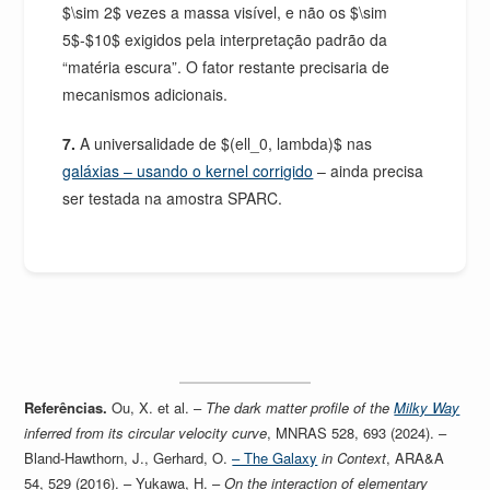
$\sim 2$ vezes a massa visível, e não os $\sim
5$-$10$ exigidos pela interpretação padrão da
“matéria escura”. O fator restante precisaria de
mecanismos adicionais.
7.
A universalidade de $(ell_0, lambda)$ nas
galáxias – usando o kernel corrigido
– ainda precisa
ser testada na amostra SPARC.
Referências.
Ou, X. et al. –
The dark matter profile of the
Milky Way
inferred from its circular velocity curve
, MNRAS 528, 693 (2024). –
Bland-Hawthorn, J., Gerhard, O.
– The Galaxy
in Context
, ARA&A
54, 529 (2016). – Yukawa, H. –
On the interaction of elementary