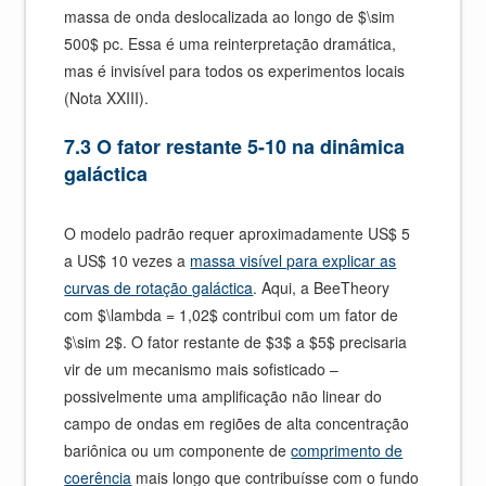
massa de onda deslocalizada ao longo de $\sim
500$ pc. Essa é uma reinterpretação dramática,
mas é invisível para todos os experimentos locais
(Nota XXIII).
7.3 O fator restante 5-10 na dinâmica
galáctica
O modelo padrão requer aproximadamente US$ 5
a US$ 10 vezes a
massa visível para explicar as
curvas de rotação galáctica
. Aqui, a BeeTheory
com $\lambda = 1,02$ contribui com um fator de
$\sim 2$. O fator restante de $3$ a $5$ precisaria
vir de um mecanismo mais sofisticado –
possivelmente uma amplificação não linear do
campo de ondas em regiões de alta concentração
bariônica ou um componente de
comprimento de
coerência
mais longo que contribuísse com o fundo