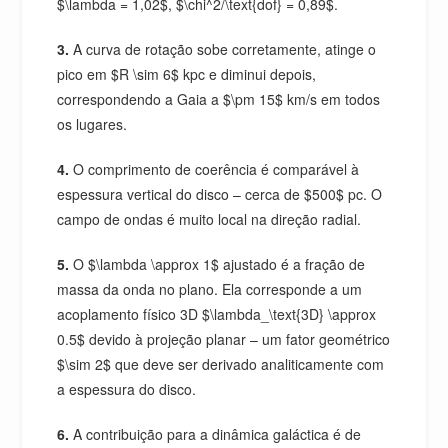
$\lambda = 1,02$, $\chi^2/\text{dof} = 0,89$.
3.
A curva de rotação sobe corretamente, atinge o
pico em $R \sim 6$ kpc e diminui depois,
correspondendo a Gaia a $\pm 15$ km/s em todos
os lugares.
4.
O comprimento de coerência é comparável à
espessura vertical do disco – cerca de $500$ pc. O
campo de ondas é muito local na direção radial.
5.
O $\lambda \approx 1$ ajustado é a fração de
massa da onda no plano. Ela corresponde a um
acoplamento físico 3D $\lambda_\text{3D} \approx
0.5$ devido à projeção planar – um fator geométrico
$\sim 2$ que deve ser derivado analiticamente com
a espessura do disco.
6.
A contribuição para a dinâmica galáctica é de