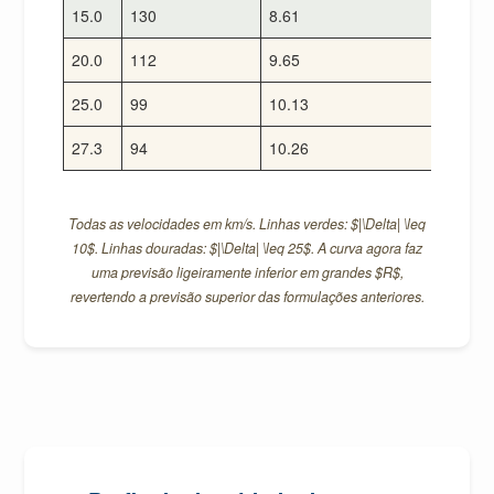
15.0
130
8.61
1
20.0
112
9.65
1
25.0
99
10.13
1
27.3
94
10.26
1
Todas as velocidades em km/s. Linhas verdes: $|\Delta| \leq
10$. Linhas douradas: $|\Delta| \leq 25$. A curva agora faz
uma previsão ligeiramente inferior em grandes $R$,
revertendo a previsão superior das formulações anteriores.