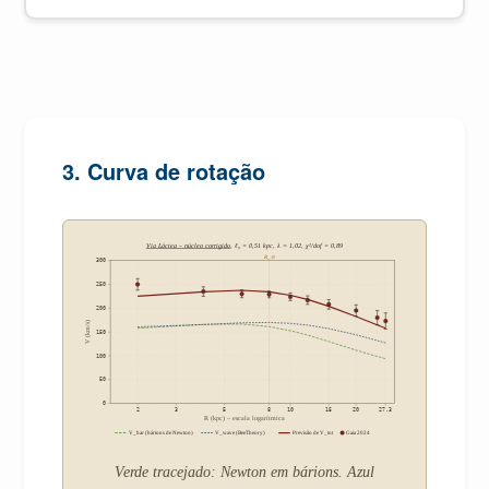
3. Curva de rotação
Via Láctea – núcleo corrigido
, ℓ₀ = 0,51 kpc, λ = 1,02, χ²/dof = 0,89
R_⊙
300
250
200
V (km/s)
150
100
50
0
2
3
5
8
10
15
20
27.3
R (kpc) – escala logarítmica
V_bar (bárions de Newton)
V_wave (BeeTheory)
Previsão de V_tot
Gaia 2024
Verde tracejado: Newton em bárions. Azul