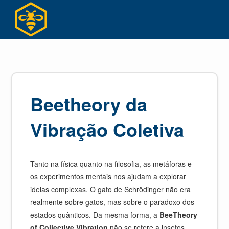
Ir
para
o
conteúdo
Beetheory da
Vibração Coletiva
Tanto na física quanto na filosofia, as metáforas e
os experimentos mentais nos ajudam a explorar
ideias complexas. O gato de Schrödinger não era
realmente sobre gatos, mas sobre o paradoxo dos
estados quânticos. Da mesma forma, a
BeeTheory
of Collective Vibration
não se refere a insetos,