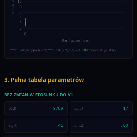
v3: adaptacyjny
v1: stały
Rzeczywiste galaktyki
R
g
/
R
d
R
g
/
R
d
=
1
,
7
3. Pełna tabela parametrów
BEZ ZMIAN W STOSUNKU DO V1
0
3
K
0
.3759
c
disk
.17
0
2
c
sph
.41
c
arm
,00