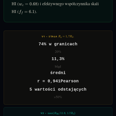
HI (
) i efektywnego współczynnika skali
w
c
=
0.68
HI (
).
f
=
6.1
V1 – STAŁA
.
R
G
=
1
,
7
R
D
74% w granicach
20%
11,3%
błąd
średni
r = 0,941Pearson
5 wartości odstających
>50%
V2 –
MAX
(
R
HI
/
11.9
,
1.7
R
D
)