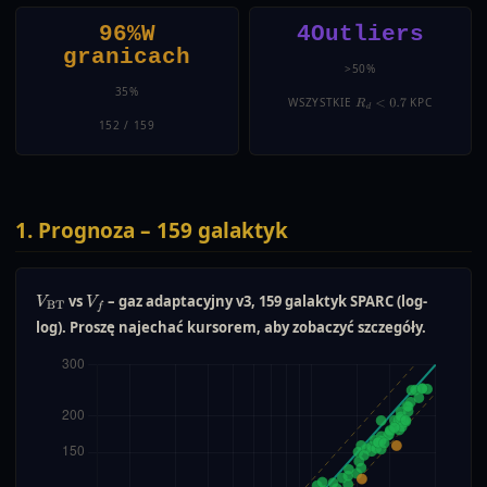
96%W
4Outliers
granicach
>50%
35%
WSZYSTKIE
KPC
R
D
<
0.7
152 / 159
1. Prognoza – 159 galaktyk
vs
– gaz adaptacyjny v3, 159 galaktyk SPARC (log-
V
BT
V
f
log). Proszę najechać kursorem, aby zobaczyć szczegóły.