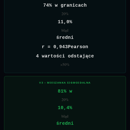
74% w granicach
20%
11,0%
błąd
średni
r = 0,943Pearson
4 wartości odstające
>50%
V3 – MIESZANKA SIGMOIDALNA
81% w
20%
10,4%
błąd
średni