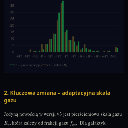
v3 – gaz adaptacyjny
v1 – stała
1.7
R
d
2. Kluczowa zmiana – adaptacyjna skala
gazu
Jedyną nowością w wersji v3 jest pierścieniowa skala gazu
, która zależy od frakcji gazu
. Dla galaktyk
R
g
f
gas