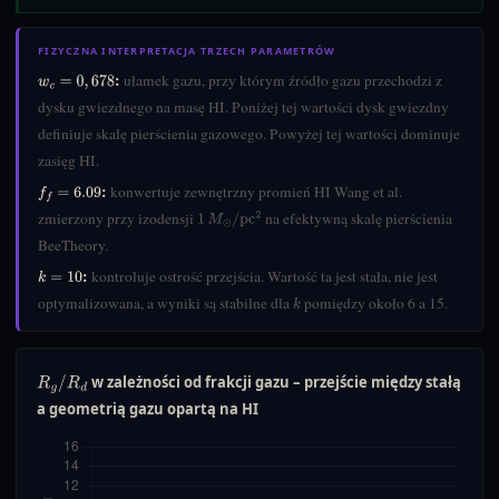
FIZYCZNA INTERPRETACJA TRZECH PARAMETRÓW
:
ułamek gazu, przy którym źródło gazu przechodzi z
w
c
=
0
,
678
dysku gwiezdnego na masę HI. Poniżej tej wartości dysk gwiezdny
definiuje skalę pierścienia gazowego. Powyżej tej wartości dominuje
zasięg HI.
:
konwertuje zewnętrzny promień HI Wang et al.
f
=
6.09
zmierzony przy izodensji
na efektywną skalę pierścienia
1
M
⊙
/
pc
2
BeeTheory.
:
kontroluje ostrość przejścia. Wartość ta jest stała, nie jest
k
=
10
optymalizowana, a wyniki są stabilne dla
pomiędzy około 6 a 15.
k
w zależności od frakcji gazu – przejście między stałą
R
g
/
R
d
a geometrią gazu opartą na HI