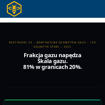
Skip
to
content
BEETHEORY V3 – ADAPTACYJNA GEOMETRIA GAZU – 159
GALAKTYK SPARC – 2025
Frakcja gazu napędza
Skala gazu.
81% w granicach 20%.