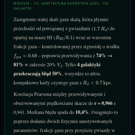
WNIOSKI – V3, ADAPTACYJNA GEOMETRIA GAZU, 159
GALAKTYK
Zastąpienie stałej skali gazu skalą, która płynnie
przechodzi od powiązanej z gwiazdami (
) do
1.7
R
d
opartej na masie HI (
) wraz ze wzrostem
R
HI
/
6.1
frakcji gazu – kontrolowanej przez sigmoidę o środku
74% →
– poprawia przewidywania z
f
gas
=
0.68
81%
4 galaktyki
w zakresie 20%
. Tylko
V
f
przekraczają błąd 50%
, wszystkie to ultra-
kompaktowe karły czystego gazu z
.
R
d
<
0.7
kpc
Korelacja Pearsona między przewidywanymi i
r = 0,966
obserwowanymi prędkościami skacze do
z
10,4%
0,941. Mediana błędu spada do
. Osiągnięto to
poprzez dodanie dwóch fizycznie umotywowanych
parametrów: frakcji gazu przy przejściu gwiazdy w