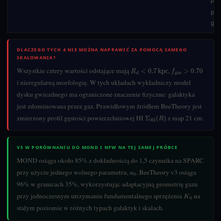
Pot
pro
gal
DLACZEGO TYCH 4 NIE MOŻNA NAPRAWIĆ ZA POMOCĄ SAMEGO
SKALOWANIA?
Wszystkie cztery wartości odstające mają
,
R
d
<
0.7
kpc
f
gas
>
0.70
i nieregularną morfologię. W tych układach wykładniczy model
dysku gwiezdnego ma ograniczone znaczenie fizyczne: galaktyka
jest zdominowana przez gaz. Prawidłowym źródłem BeeTheory jest
zmierzony profil gęstości powierzchniowej HI
z map 21 cm.
Σ
HI
(
R
)
V3 W PORÓWNANIU DO MOND I NFW NA TEJ SAMEJ PRÓBCE
MOND osiąga około 85% z dokładnością do 1,5 czynnika na SPARC
przy użyciu jednego wolnego parametru,
. BeeTheory v3 osiąga
a
0
96% w granicach 35%, wykorzystując adaptacyjną geometrię gazu
przy jednoczesnym utrzymaniu fundamentalnego sprzężenia
na
K
0
stałym poziomie w różnych typach galaktyk i skalach.