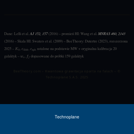
Dane: Lelli et al.
AJ 152, 157
(2016) – promień HI: Wang et al.
MNRAS 460, 2143
(2016) – Skala HI: Swaters et al. (2009) – BeeTheory: Dutertre (2023), rozszerzona
2025 –
,
,
ustalone na podstawie MW + oryginalna kalibracja 20
K
0
c
disk
c
sph
galaktyk –
,
dopasowane do próbki 159 galaktyk
w
c
f
BeeTheory.com – Kwantowa grawitacja oparta na falach – ©
Technoplane S.A.S. 2025
Technoplane