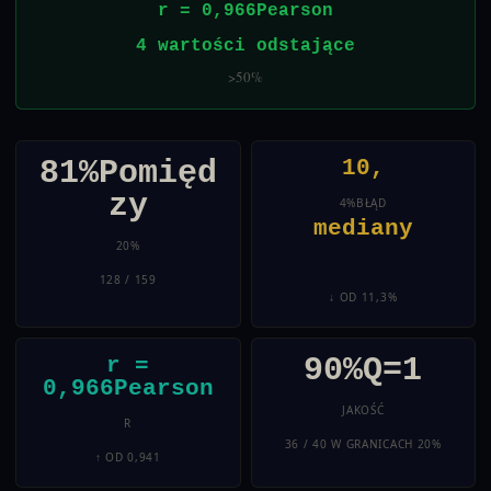
r = 0,966Pearson
4 wartości odstające
>50%
81%Pomięd
10,
zy
4%BŁĄD
mediany
20%
128 / 159
↓ OD 11,3%
90%Q=1
r =
0,966Pearson
JAKOŚĆ
R
36 / 40 W GRANICACH 20%
↑ OD 0,941