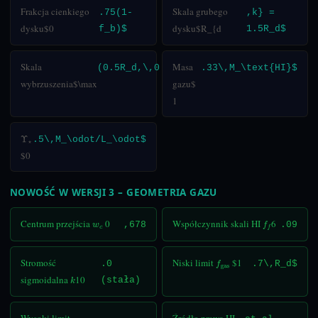
Frakcja cienkiego
Skala grubego
.75(1-
,k} =
dysku$0
dysku$R_{d
f_b)$
1.5R_d$
Skala
Masa
(0.5R_d,\,0.25)$
.33\,M_\text{HI}$
wybrzuszenia$\max
gazu$
1
Υ
⋆
.5\,M_\odot/L_\odot$
$0
NOWOŚĆ W WERSJI 3 – GEOMETRIA GAZU
Centrum przejścia
0
Współczynnik skali HI
6
w
c
,678
f
.09
Stromość
Niski limit
$1
.0
f
gas
.7\,R_d$
sigmoidalna
10
(stała)
k
Wysoki limit
Źródło prawa HI