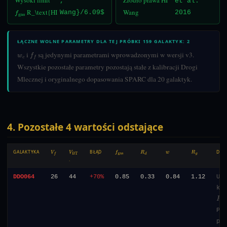
,
et al.
R_\text{HI
Wang
Wang}/6.09$
2016
f
gas
ŁĄCZNE WOLNE PARAMETRY DLA TEJ PRÓBKI 159 GALAKTYK: 2
i
są jedynymi parametrami wprowadzonymi w wersji v3.
w
c
f
Wszystkie pozostałe parametry pozostają stałe z kalibracji Drogi
Mlecznej i oryginalnego dopasowania SPARC dla 20 galaktyk.
4. Pozostałe 4 wartości odstające
GALAKTYKA
BŁĄD
DLA
V
F
V
BT
F
GAS
R
D
W
R
G
.
DDO064
26
44
+70%
0.85
0.33
0.84
1.12
Ult
kom
R
d
=
Pot
pro