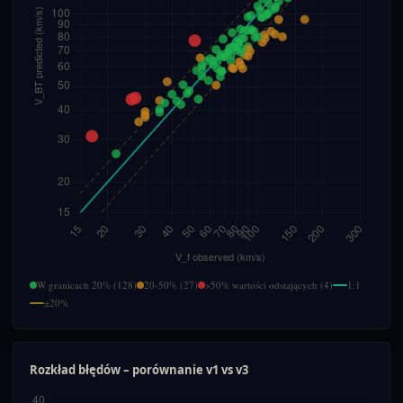
W granicach 20% (128)
20-50% (27)
>50% wartości odstających (4)
1:1
±20%
Rozkład błędów – porównanie v1 vs v3