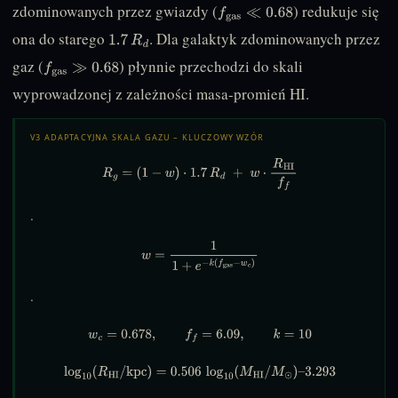
zdominowanych przez gwiazdy (
) redukuje się
f
gas
≪
0.68
ona do starego
. Dla galaktyk zdominowanych przez
1.7
R
d
gaz (
) płynnie przechodzi do skali
f
gas
≫
0.68
wyprowadzonej z zależności masa-promień HI.
V3 ADAPTACYJNA SKALA GAZU – KLUCZOWY WZÓR
R
g
=
(
1
−
w
)
⋅
1.7
R
d
+
w
⋅
R
HI
f
.
w
=
1
1
+
e
−
k
(
f
gas
−
w
c
)
.
w
c
=
0.678
,
f
=
6.09
,
k
=
10
log
10
(
R
HI
/
kpc
)
=
0.506
log
10
(
M
HI
/
M
⊙
)
–
3.293