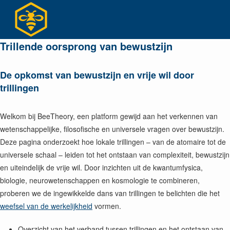
Ga
naar
inhoud
Trillende oorsprong van bewustzijn
De opkomst van bewustzijn en vrije wil door
trillingen
Welkom bij BeeTheory, een platform gewijd aan het verkennen van
wetenschappelijke, filosofische en universele vragen over bewustzijn.
Deze pagina onderzoekt hoe lokale trillingen – van de atomaire tot de
universele schaal – leiden tot het ontstaan van complexiteit, bewustzijn
en uiteindelijk de vrije wil. Door inzichten uit de kwantumfysica,
biologie, neurowetenschappen en kosmologie te combineren,
proberen we de ingewikkelde dans van trillingen te belichten die het
weefsel van de werkelijkheid
vormen.
Overzicht van het verband tussen trillingen en het ontstaan van