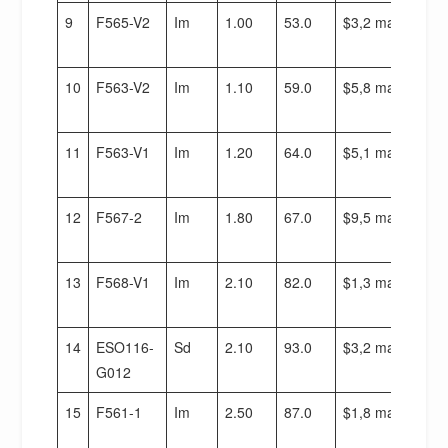
9
F565-V2
Im
1.00
53.0
$3,2 maal 10^8
10
F563-V2
Im
1.10
59.0
$5,8 maal 10^8
11
F563-V1
Im
1.20
64.0
$5,1 maal 10^8
12
F567-2
Im
1.80
67.0
$9,5 maal 10^8
13
F568-V1
Im
2.10
82.0
$1,3 maal 10^9
14
ESO116-
Sd
2.10
93.0
$3,2 maal 10^9
G012
15
F561-1
Im
2.50
87.0
$1,8 maal 10^9