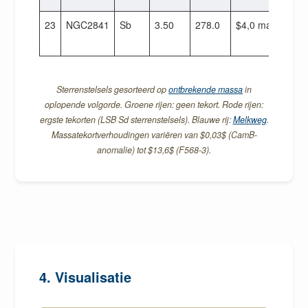
23
NGC2841
Sb
3.50
278.0
$4,0 maal 10^{1
Sterrenstelsels gesorteerd op
ontbrekende massa
in
oplopende volgorde. Groene rijen: geen tekort. Rode rijen:
ergste tekorten (LSB Sd sterrenstelsels). Blauwe rij:
Melkweg
.
Massatekortverhoudingen variëren van $0,03$ (CamB-
anomalie) tot $13,6$ (F568-3).
4. Visualisatie