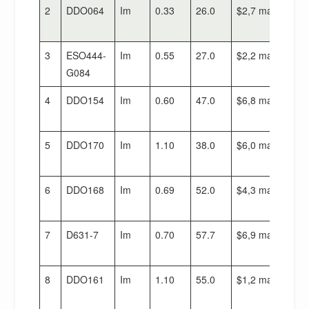
2
DDO064
Im
0.33
26.0
$2,7 maal 10^8
3
ESO444-
Im
0.55
27.0
$2,2 maal 10^8
G084
4
DDO154
Im
0.60
47.0
$6,8 maal 10^8
5
DDO170
Im
1.10
38.0
$6,0 maal 10^8
6
DDO168
Im
0.69
52.0
$4,3 maal 10^8
7
D631-7
Im
0.70
57.7
$6,9 maal 10^8
8
DDO161
Im
1.10
55.0
$1,2 maal 10^9