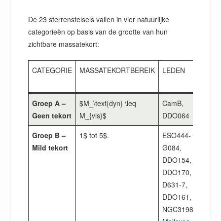
De 23 sterrenstelsels vallen in vier natuurlijke
categorieën op basis van de grootte van hun
zichtbare massatekort:
CATEGORIE
MASSATEKORTBEREIK
LEDEN
MEDI
RATI
Groep A –
$M_\text{dyn} \leq
CamB,
$ 0,5
Geen tekort
M_{vis}$
DDO064
Groep B –
1$ tot 5$.
ESO444-
$ 3.1
Mild tekort
G084,
DDO154,
DDO170,
D631-7,
DDO161,
NGC3198,