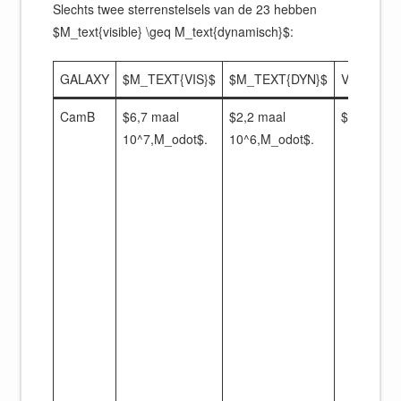
Slechts twee sterrenstelsels van de 23 hebben
$M_text{visible} \geq M_text{dynamisch}$:
GALAXY
$M_TEXT{VIS}$
$M_TEXT{DYN}$
VERHOUD
CamB
$6,7 maal
$2,2 maal
$ 0,03$
10^7,M_odot$.
10^6,M_odot$.