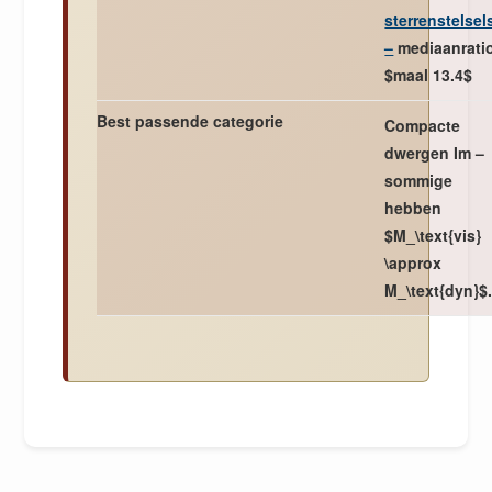
sterrenstelsel
–
mediaanrati
$maal 13.4$
Best passende categorie
Compacte
dwergen Im –
sommige
hebben
$M_\text{vis}
\approx
M_\text{dyn}$