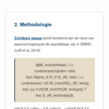
2. Methodologie
Zichtbare massa
wordt berekend aan de hand van
waarnemingsinputs die beschikbaar zijn in SPARC
(Lelli et al. 2016):
$$M_text{zichtbaar} \;=\;
\underbrace{\Upsilon \cdot
2\pi\,\Sigma_d\,R_d^2}_{M_\star} \;+\;
\underbrace{1.33\,M_{\text{HI}}}_{M_\text{g
as}} \ρρ 0,25}{M_text{HI}}{M_text{gas}} T
\leq 3}_{M_text{bulge}}$.
met $ 0,5 μsilon = 0,5 μsilon/L_ μsilon$ bij $ 3,6