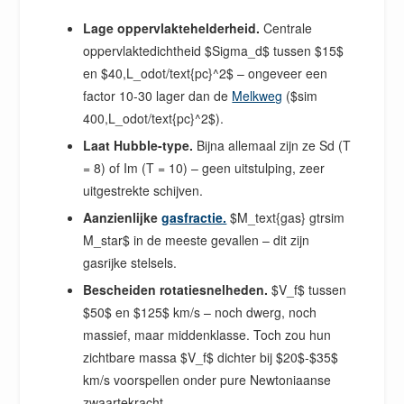
Lage oppervlaktehelderheid.
Centrale
oppervlaktedichtheid $Sigma_d$ tussen $15$
en $40,L_odot/text{pc}^2$ – ongeveer een
factor 10-30 lager dan de
Melkweg
($sim
400,L_odot/text{pc}^2$).
Laat Hubble-type.
Bijna allemaal zijn ze Sd (T
= 8) of Im (T = 10) – geen uitstulping, zeer
uitgestrekte schijven.
Aanzienlijke
gasfractie.
$M_text{gas} gtrsim
M_star$ in de meeste gevallen – dit zijn
gasrijke stelsels.
Bescheiden rotatiesnelheden.
$V_f$ tussen
$50$ en $125$ km/s – noch dwerg, noch
massief, maar middenklasse. Toch zou hun
zichtbare massa $V_f$ dichter bij $20$-$35$
km/s voorspellen onder pure Newtoniaanse
zwaartekracht.