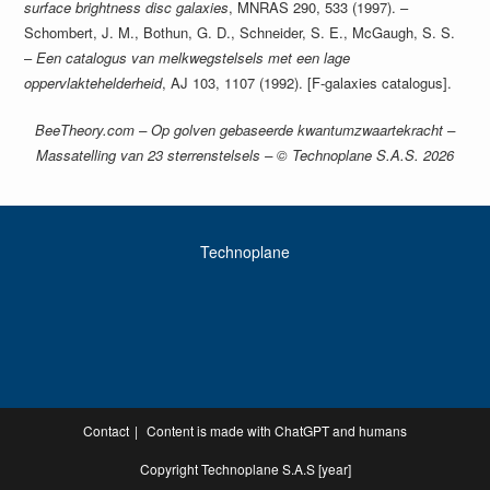
surface brightness disc galaxies
, MNRAS 290, 533 (1997). –
Schombert, J. M., Bothun, G. D., Schneider, S. E., McGaugh, S. S.
–
Een catalogus van melkwegstelsels met een lage
oppervlaktehelderheid
, AJ 103, 1107 (1992). [F-galaxies catalogus].
BeeTheory.com – Op golven gebaseerde kwantumzwaartekracht –
Massatelling van 23 sterrenstelsels – © Technoplane S.A.S. 2026
Technoplane
Contact
Content is made with ChatGPT and humans
Copyright Technoplane S.A.S [year]