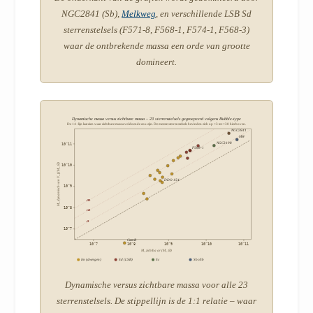
NGC2841 (Sb),
Melkweg
, en verschillende LSB Sd
sterrenstelsels (F571-8, F568-1, F574-1, F568-3)
waar de ontbrekende massa een orde van grootte
domineert.
Dynamische massa versus zichtbare massa – 23 sterrenstelsels gegroepeerd volgens Hubble-type
De 1:1-lijn laat zien waar zichtbare massa voldoende zou zijn. De meeste sterrenstelsels bevinden zich op ×3 tot ×30 hierboven.
NGC2841
MW
NGC3198
10^11
F568-1
M_dynamisch van V_f (M_⊙)
10^10
DDO154
10^9
×30
10^8
×10
×3
10^7
CamB
10^7
10^8
10^9
10^10
10^11
M_zichtbaar (M_⊙)
Im (dwergen)
Sd (LSB)
Sc
Sbc/Sb
Dynamische versus zichtbare massa voor alle 23
sterrenstelsels. De stippellijn is de 1:1 relatie – waar