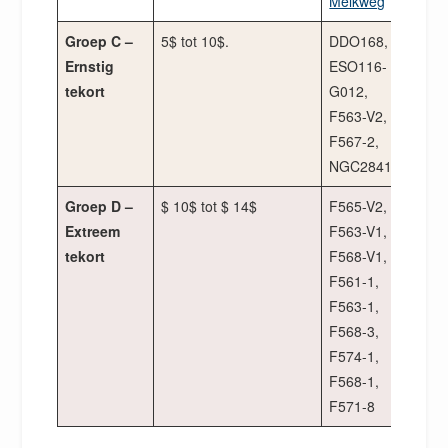
Melkweg
Groep C –
5$ tot 10$.
DDO168,
$ 7.7
Ernstig
ESO116-
tekort
G012,
F563-V2,
F567-2,
NGC2841
Groep D –
$ 10$ tot $ 14$
F565-V2,
12.8$
Extreem
F563-V1,
tekort
F568-V1,
F561-1,
F563-1,
F568-3,
F574-1,
F568-1,
F571-8