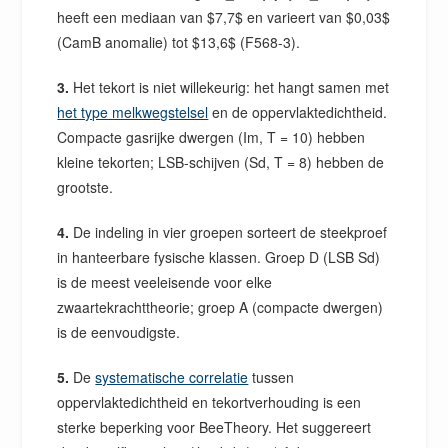
heeft een mediaan van $7,7$ en varieert van $0,03$
(CamB anomalie) tot $13,6$ (F568-3).
3.
Het tekort is niet willekeurig: het hangt samen met
het type melkwegstelsel
en de oppervlaktedichtheid.
Compacte gasrijke dwergen (Im, T = 10) hebben
kleine tekorten; LSB-schijven (Sd, T = 8) hebben de
grootste.
4.
De indeling in vier groepen sorteert de steekproef
in hanteerbare fysische klassen. Groep D (LSB Sd)
is de meest veeleisende voor elke
zwaartekrachttheorie; groep A (compacte dwergen)
is de eenvoudigste.
5.
De
systematische correlatie
tussen
oppervlaktedichtheid en tekortverhouding is een
sterke beperking voor BeeTheory. Het suggereert