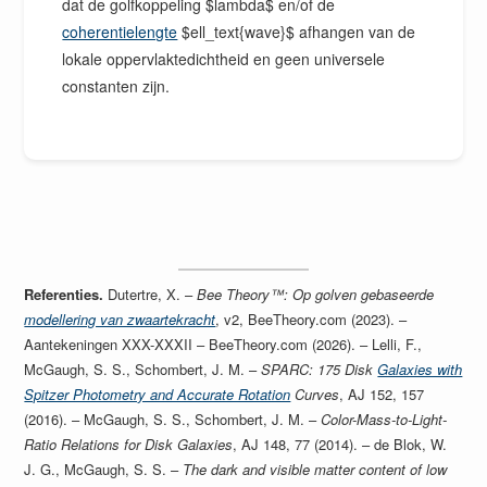
dat de golfkoppeling $lambda$ en/of de
coherentielengte
$ell_text{wave}$ afhangen van de
lokale oppervlaktedichtheid en geen universele
constanten zijn.
Referenties.
Dutertre, X. –
Bee Theory™: Op golven gebaseerde
modellering van zwaartekracht
, v2, BeeTheory.com (2023). –
Aantekeningen XXX-XXXII – BeeTheory.com (2026). – Lelli, F.,
McGaugh, S. S., Schombert, J. M. –
SPARC: 175 Disk
Galaxies with
Spitzer Photometry and Accurate Rotation
Curves
, AJ 152, 157
(2016). – McGaugh, S. S., Schombert, J. M. –
Color-Mass-to-Light-
Ratio Relations for Disk Galaxies
, AJ 148, 77 (2014). – de Blok, W.
J. G., McGaugh, S. S. –
The dark and visible matter content of low