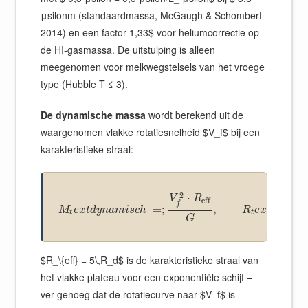
μsilonm (standaardmassa, McGaugh & Schombert
2014) en een factor 1,33$ voor heliumcorrectie op
de HI-gasmassa. De uitstulping is alleen
meegenomen voor melkwegstelsels van het vroege
type (Hubble T ≤ 3).
De dynamische massa
wordt berekend uit de
waargenomen vlakke rotatiesnelheid $V_f$ bij een
karakteristieke straal:
2
⋅
V
R
eff
f
=
;
,
=
M
e
x
t
d
y
n
a
m
i
s
c
h
R
e
x
t
e
f
f
t
t
G
$R_\{eff} = 5\,R_d$ is de karakteristieke straal van
het vlakke plateau voor een exponentiële schijf –
ver genoeg dat de rotatiecurve naar $V_f$ is