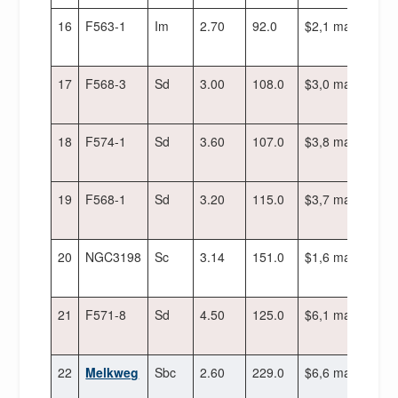
16
F563-1
Im
2.70
92.0
$2,1 maal 10^9
17
F568-3
Sd
3.00
108.0
$3,0 maal 10^9
18
F574-1
Sd
3.60
107.0
$3,8 maal 10^9
19
F568-1
Sd
3.20
115.0
$3,7 maal 10^9
20
NGC3198
Sc
3.14
151.0
$1,6 maal 10^{1
21
F571-8
Sd
4.50
125.0
$6,1 maal 10^9
22
Melkweg
Sbc
2.60
229.0
$6,6 maal 10^{1