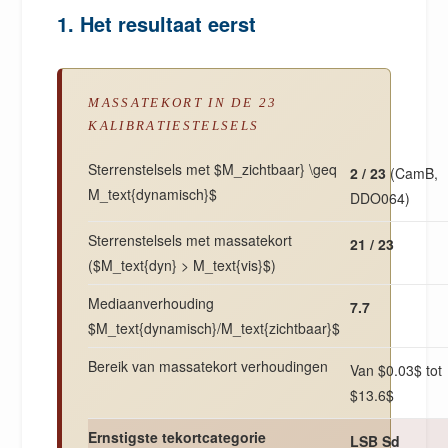
1. Het resultaat eerst
MASSATEKORT IN DE 23
KALIBRATIESTELSELS
Sterrenstelsels met $M_zichtbaar} \geq
2 / 23
(CamB,
M_text{dynamisch}$
DDO064)
Sterrenstelsels met massatekort
21 / 23
($M_text{dyn} > M_text{vis}$)
Mediaanverhouding
7.7
$M_text{dynamisch}/M_text{zichtbaar}$
Bereik van massatekort verhoudingen
Van $0.03$ tot
$13.6$
Ernstigste tekortcategorie
LSB Sd