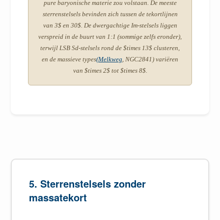
pure baryonische materie zou volstaan. De meeste
sterrenstelsels bevinden zich tussen de tekortlijnen
van 3$ en 30$. De dwergachtige Im-stelsels liggen
verspreid in de buurt van 1:1 (sommige zelfs eronder),
terwijl LSB Sd-stelsels rond de $times 13$ clusteren,
en de massieve types
(Melkweg
, NGC2841) variëren
van $times 2$ tot $times 8$.
5. Sterrenstelsels zonder
massatekort