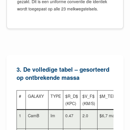
gezakt. Dit is een uniforme conventie die identiek
wordt toegepast op alle 23 melkwegstelsels.
3. De volledige tabel – gesorteerd
op ontbrekende massa
#
GALAXY
TYPE
$R_D$
$V_F$
$M_TEKST{ZIC
(KPC)
(KM/S)
1
CamB
Im
0.47
2.0
$6,7 maal 10^7