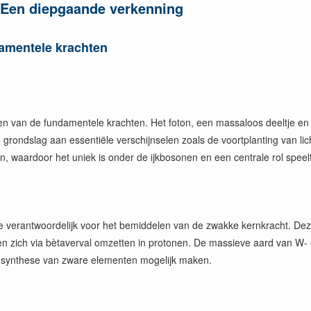
 Een diepgaande verkenning
damentele krachten
elen van de fundamentele krachten. Het foton, een massaloos deeltje en
n grondslag aan essentiële verschijnselen zoals de voortplanting van l
en, waardoor het uniek is onder de ijkbosonen en een centrale rol speelt
ze verantwoordelijk voor het bemiddelen van de zwakke kernkracht. Dez
nen zich via bètaverval omzetten in protonen. De massieve aard van W-
de synthese van zware elementen mogelijk maken.