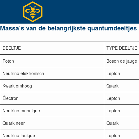
Ga
naar
inhoud
Massa’s van de belangrijkste quantumdeeltjes
DEELTJE
TYPE DEELTJE
Foton
Boson de jauge
Neutrino elektronisch
Lepton
Kwark omhoog
Quark
Électron
Lepton
Neutrino muonique
Lepton
Quark neer
Quark
Neutrino tauique
Lepton