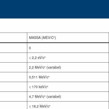
MASSA (MEV/C²)
0
< 2,2 eV/c²
2,2 MeV/c² (variabel)
0,511 MeV/c²
< 170 keV/c²
4,7 MeV/c² (variabel)
< 18,2 MeV/c²