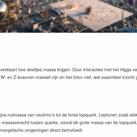
laart hoe deeltjes massa krijgen. Door interacties met het Higgs-veld
 en Z-bosonen massief zijn en het foton niet, wat essentieel inzicht 
a-nulmassa van neutrino’s tot de forse topquark. Leptonen zoals elektro
e massaverschil tussen quarks, vooral de grote massa van de topquark, 
energetische omgevingen direct beïnvloedt.