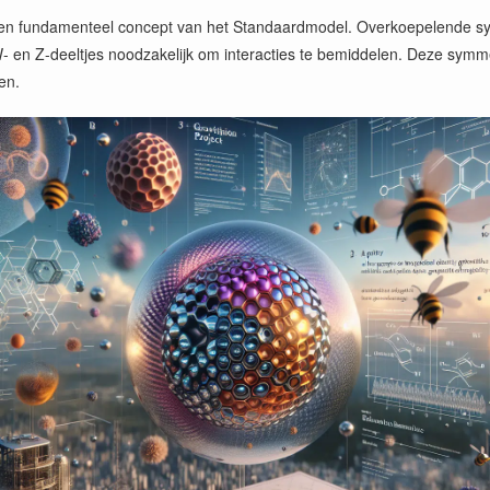
 een fundamenteel concept van het Standaardmodel. Overkoepelende sym
- en Z-deeltjes noodzakelijk om interacties te bemiddelen. Deze symme
en.