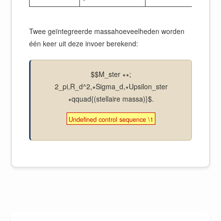
Twee geïntegreerde massahoeveelheden worden
één keer uit deze invoer berekend:
$$M_ster ∗∗;
2_pi,R_d^2,∗Sigma_d,∗Upsilon_ster
∗qquad{(stellaire massa)}$.
Undefined control sequence \1