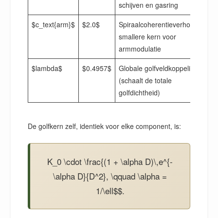
schijven en gasring
$c_text{arm}$
$2.0$
Spiraalcoherentieverhouding:
smallere kern voor
armmodulatie
$lambda$
$0.4957$
Globale golfveldkoppeling
(schaalt de totale
golfdichtheid)
De golfkern zelf, identiek voor elke component, is:
K_0 \cdot \frac{(1 + \alpha D)\,e^{-
\alpha D}{D^2}, \qquad \alpha =
1/\ell$$.