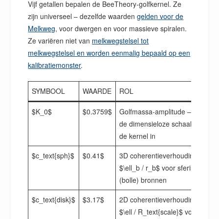
Vijf getallen bepalen de BeeTheory-golfkernel. Ze
zijn universeel – dezelfde waarden
gelden voor de
Melkweg
, voor dwergen en voor massieve spiralen.
Ze variëren niet van
melkwegstelsel tot
melkwegstelsel en worden eenmalig bepaald op een
kalibratiemonster
.
SYMBOOL
WAARDE
ROL
$K_0$
$0.3759$
Golfmassa-amplitude – stelt
de dimensieloze schaal van
de kernel in
$c_text{sph}$
$0.41$
3D coherentieverhouding:
$\ell_b / r_b$ voor sferische
(bolle) bronnen
$c_text{disk}$
$3.17$
2D coherentieverhouding:
$\ell / R_text{scale}$ voor