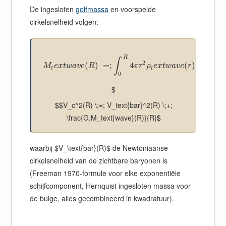
De ingesloten
golfmassa
en voorspelde
cirkelsnelheid volgen:
R
∫
2
(
)
=
;
4
(
)
M
e
x
t
w
a
v
e
R
π
r
ρ
e
x
t
w
a
v
e
r
d
r
t
t
0
$
$$V_c^2(R) \;=; V_text{bar}^2(R) \;+;
\frac{G,M_text{wave}(R)}{R}$
waarbij $V_\text{bar}(R)$ de Newtoniaanse
cirkelsnelheid van de zichtbare baryonen is
(Freeman 1970-formule voor elke exponentiële
schijfcomponent, Hernquist ingesloten massa voor
de bulge, alles gecombineerd in kwadratuur).