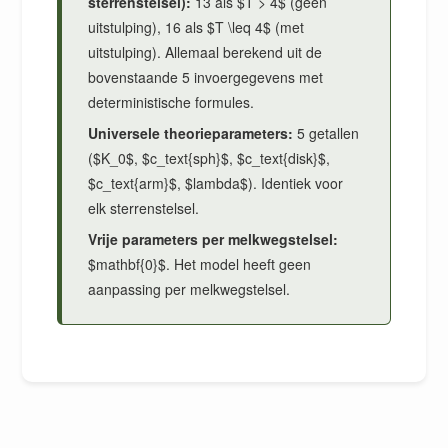
sterrenstelsel):
13 als $T > 4$ (geen
uitstulping), 16 als $T \leq 4$ (met
uitstulping). Allemaal berekend uit de
bovenstaande 5 invoergegevens met
deterministische formules.
Universele theorieparameters:
5 getallen
($K_0$, $c_text{sph}$, $c_text{disk}$,
$c_text{arm}$, $lambda$). Identiek voor
elk sterrenstelsel.
Vrije parameters per melkwegstelsel:
$mathbf{0}$. Het model heeft geen
aanpassing per melkwegstelsel.