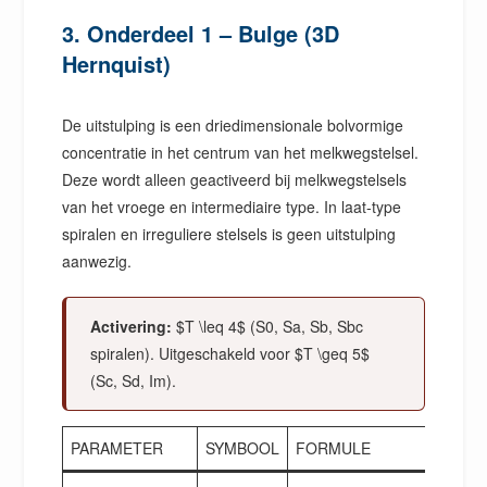
3. Onderdeel 1 – Bulge (3D
Hernquist)
De uitstulping is een driedimensionale bolvormige
concentratie in het centrum van het melkwegstelsel.
Deze wordt alleen geactiveerd bij melkwegstelsels
van het vroege en intermediaire type. In laat-type
spiralen en irreguliere stelsels is geen uitstulping
aanwezig.
Activering:
$T \leq 4$ (S0, Sa, Sb, Sbc
spiralen). Uitgeschakeld voor $T \geq 5$
(Sc, Sd, Im).
PARAMETER
SYMBOOL
FORMULE