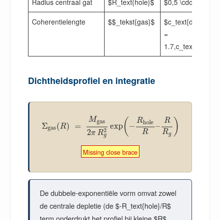
Radius centraal gat
$R_text{hole}$
$0,5 \cdot R_g$
Coherentielengte
$$_tekst{gas}$
$c_text{disk} \do
=
1.7,c_text{disk}}
Dichtheidsprofiel en integratie
M
(
)
R
R
gas
hole
Σ
(
)
=
exp
−
–
R
gas
2
2
R
R
π
R
g
g
Missing close brace
De dubbele-exponentiële vorm omvat zowel
de centrale depletie (de $-R_text{hole}/R$
term onderdrukt het profiel bij kleine $R$,