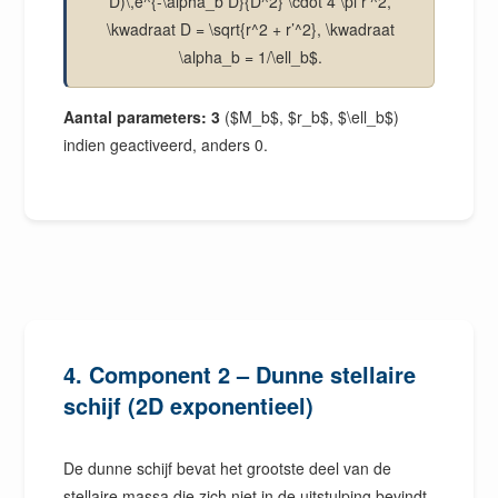
D)\,e^{-\alpha_b D}{D^2} \cdot 4 \pi r’^2,
\kwadraat D = \sqrt{r^2 + r’^2}, \kwadraat
\alpha_b = 1/\ell_b$.
Aantal parameters: 3
($M_b$, $r_b$, $\ell_b$)
indien geactiveerd, anders 0.
4. Component 2 – Dunne stellaire
schijf (2D exponentieel)
De dunne schijf bevat het grootste deel van de
stellaire massa die zich niet in de uitstulping bevindt.