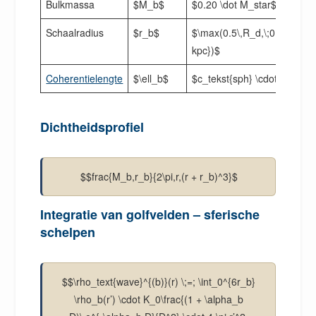
Bulkmassa
$M_b$
$0.20 \dot M_star$
Schaalradius
$r_b$
$\max(0.5\,R_d,\;0.3\text{
kpc})$
Coherentielengte
$\ell_b$
$c_tekst{sph} \cdot r_b$
Dichtheidsprofiel
$$frac{M_b,r_b}{2\pi,r,(r + r_b)^3}$
Integratie van golfvelden – sferische
schelpen
$$\rho_text{wave}^{(b)}(r) \;=; \int_0^{6r_b}
\rho_b(r’) \cdot K_0\frac{(1 + \alpha_b