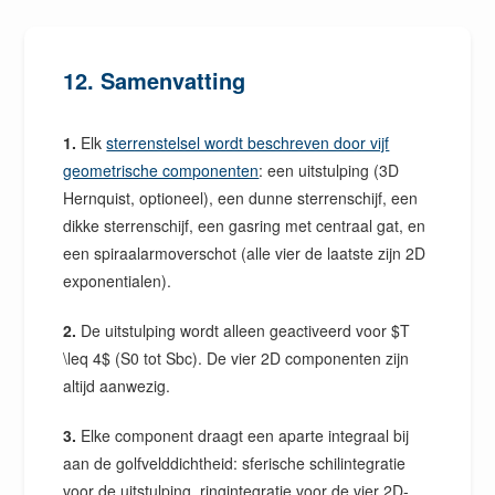
12. Samenvatting
1.
Elk
sterrenstelsel wordt beschreven door vijf
geometrische componenten
: een uitstulping (3D
Hernquist, optioneel), een dunne sterrenschijf, een
dikke sterrenschijf, een gasring met centraal gat, en
een spiraalarmoverschot (alle vier de laatste zijn 2D
exponentialen).
2.
De uitstulping wordt alleen geactiveerd voor $T
\leq 4$ (S0 tot Sbc). De vier 2D componenten zijn
altijd aanwezig.
3.
Elke component draagt een aparte integraal bij
aan de golfvelddichtheid: sferische schilintegratie
voor de uitstulping, ringintegratie voor de vier 2D-