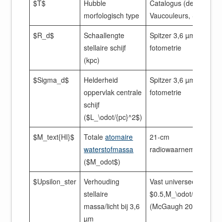
$T$
Hubble
Catalogus (de
morfologisch type
Vaucouleurs, SPARC)
$R_d$
Schaallengte
Spitzer 3,6 µm
stellaire schijf
fotometrie
(kpc)
$Sigma_d$
Helderheid
Spitzer 3,6 µm
oppervlak centrale
fotometrie
schijf
($L_\odot/{pc}^2$)
$M_text{HI}$
Totale
atomaire
21-cm
waterstofmassa
radiowaarnemingen
($M_odot$)
$Upsilon_ster
Verhouding
Vast universeel:
stellaire
$0.5,M_\odot/L_\odot$
massa/licht bij 3,6
(McGaugh 2014)
µm