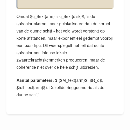
Omdat $c_\text{arm} < c_\text{disk}$, is de
spiraalarmkernel meer gelokaliseerd dan de kernel
van de dunne schijf - het veld wordt versterkt op
korte afstanden, maar exponentieel gedempt voorbij
een paar kpc. Dit weerspiegelt het feit dat echte
spiraalarmen intense lokale
zwaartekrachtskenmerken produceren, maar de
coherentie niet over de hele schijf uitbreiden.
Aantal parameters: 3
($M_text{arm}$, $R_d$,
$\ell_text{arm}$). Dezelfde ringgeometrie als de
dunne schijf.