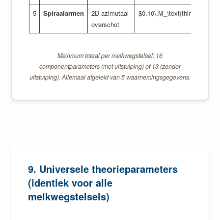
5
Spiraalarmen
2D azimutaal
$0.10\,M_\text{thin}$
$R_d$
overschot
Maximum totaal per melkwegstelsel: 16
componentparameters (met uitstulping) of 13 (zonder
uitstulping). Allemaal afgeleid van 5 waarnemingsgegevens.
9. Universele theorieparameters
(identiek voor alle
melkwegstelsels)