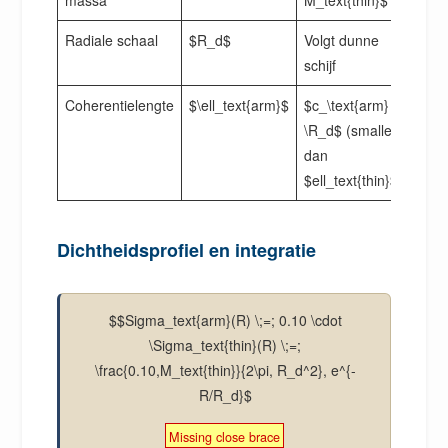
massa
M_text{thin}$
Radiale schaal
$R_d$
Volgt dunne
schijf
Coherentielengte
$\ell_text{arm}$
$c_\text{arm}
\R_d$ (smaller
dan
$ell_text{thin}$)
Dichtheidsprofiel en integratie
$$Sigma_text{arm}(R) \;=; 0.10 \cdot
\Sigma_text{thin}(R) \;=;
\frac{0.10,M_text{thin}}{2\pi, R_d^2}, e^{-
R/R_d}$
Missing close brace