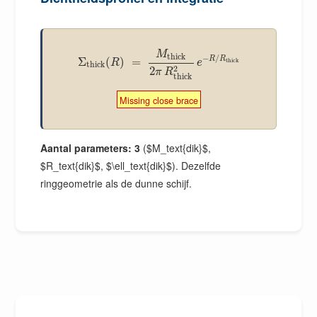
M
thick
−
/
R
R
Σ
(
)
=
thick
R
e
thick
2
2
π
R
thick
Missing close brace
Aantal parameters: 3
($M_text{dik}$,
$R_text{dik}$, $\ell_text{dik}$). Dezelfde
ringgeometrie als de dunne schijf.