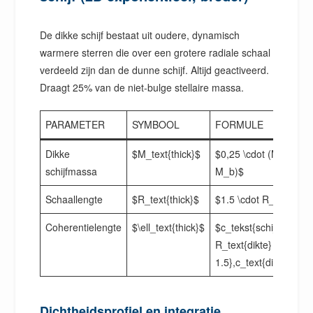
De dikke schijf bestaat uit oudere, dynamisch
warmere sterren die over een grotere radiale schaal
verdeeld zijn dan de dunne schijf. Altijd geactiveerd.
Draagt 25% van de niet-bulge stellaire massa.
PARAMETER
SYMBOOL
FORMULE
Dikke
$M_text{thick}$
$0,25 \cdot (M_star –
schijfmassa
M_b)$
Schaallengte
$R_text{thick}$
$1.5 \cdot R_d$
Coherentielengte
$\ell_text{thick}$
$c_tekst{schijf} \dot
R_text{dikte} =
1.5},c_text{disk}},R_d
Dichtheidsprofiel en integratie