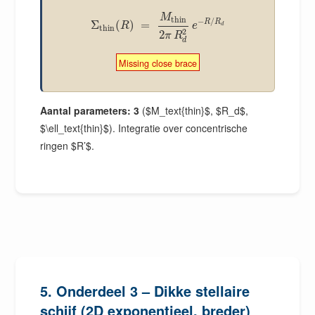
M
thin
−
/
R
R
Σ
(
)
=
R
e
d
thin
2
2
π
R
d
Missing close brace
Aantal parameters: 3
($M_text{thin}$, $R_d$,
$\ell_text{thin}$). Integratie over concentrische
ringen $R’$.
5. Onderdeel 3 – Dikke stellaire
schijf (2D exponentieel, breder)