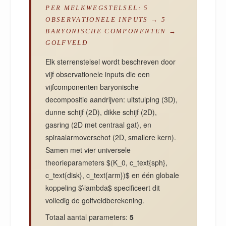
PER MELKWEGSTELSEL: 5
OBSERVATIONELE INPUTS → 5
BARYONISCHE COMPONENTEN →
GOLFVELD
Elk sterrenstelsel wordt beschreven door
vijf observationele inputs die een
vijfcomponenten baryonische
decompositie aandrijven: uitstulping (3D),
dunne schijf (2D), dikke schijf (2D),
gasring (2D met centraal gat), en
spiraalarmoverschot (2D, smallere kern).
Samen met vier universele
theorieparameters $(K_0, c_text{sph},
c_text{disk}, c_text{arm})$ en één globale
koppeling $\lambda$ specificeert dit
volledig de golfveldberekening.
Totaal aantal parameters:
5