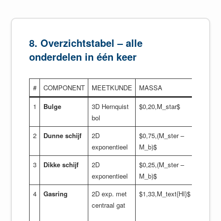
8. Overzichtstabel – alle
onderdelen in één keer
#
COMPONENT
MEETKUNDE
MASSA
RADI
1
Bulge
3D Hernquist
$0,20,M_star$
$r_b 
bol
\max(
2
Dunne schijf
2D
$0,75,(M_ster –
$R_d
exponentieel
M_b)$
3
Dikke schijf
2D
$0,25,(M_ster –
$1,5
exponentieel
M_b)$
4
Gasring
2D exp. met
$1,33,M_text{HI}$
$1,7,
centraal gat
$R_te
0,85