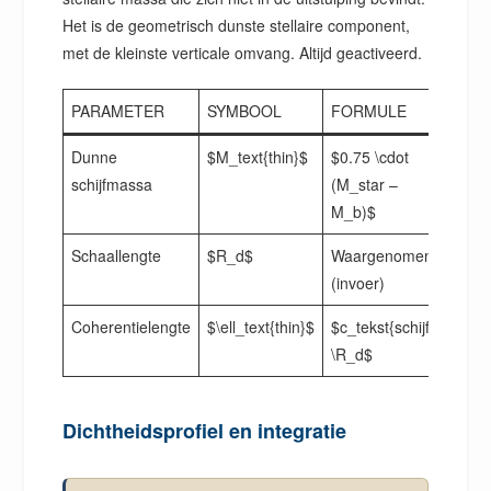
Het is de geometrisch dunste stellaire component,
met de kleinste verticale omvang. Altijd geactiveerd.
PARAMETER
SYMBOOL
FORMULE
Dunne
$M_text{thin}$
$0.75 \cdot
schijfmassa
(M_star –
M_b)$
Schaallengte
$R_d$
Waargenomen
(invoer)
Coherentielengte
$\ell_text{thin}$
$c_tekst{schijf}
\R_d$
Dichtheidsprofiel en integratie