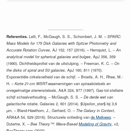
Referenties.
Lelli, F., McGaugh, S. S., Schombert, J. M. –
SPARC:
Mass Models for 175 Disk Galaxies with Spitzer Photometry and
Accurate Rotation Curves
, AJ 152, 157 (2016). – Hernquist, L. –
An
analytical model for spherical galaxies and bulges
, ApJ 356, 359
(1990). Dichtheidsprofiel van de uitstulping. – Freeman, K. C. –
On
the disks of spiral and S0 galaxies
, ApJ 160, 811 (1970).
Exponentiële cirkelsnelheid van de schijf. – Broeils, A. H., Rhee, M.-
H. –
Korte 21-cm WSRT-waarnemingen van spiraalstelsels en
onregelmatige sterrenstelsels
, A&A 324, 877 (1997). Gas-tot-stellaire
schijf schaalverhouding. – McGaugh, S. S. –
De derde wet van
galactische rotatie
, Galaxies 2, 601 (2014). $Upsilon_ster$ bij 3,6
µm. – Bland-Hawthorn, J., Gerhard, O. –
The Galaxy in Context
,
ARA&A 54, 529 (2016). Structurele ontleding van
de Melkweg
. –
Dutertre, X. –
Bee Theory™: Wave-Based
Modeling of Gravity
, v2,
BeeTheory.com (2023).