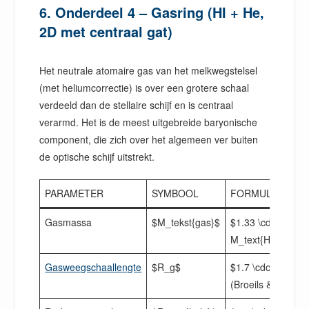
6. Onderdeel 4 – Gasring (HI + He,
2D met centraal gat)
Het neutrale atomaire gas van het melkwegstelsel
(met heliumcorrectie) is over een grotere schaal
verdeeld dan de stellaire schijf en is centraal
verarmd. Het is de meest uitgebreide baryonische
component, die zich over het algemeen ver buiten
de optische schijf uitstrekt.
PARAMETER
SYMBOOL
FORMULE
Gasmassa
$M_tekst{gas}$
$1.33 \cdot
M_text{HI}$
Gasweegschaallengte
$R_g$
$1.7 \cdot R_d$
(Broeils & Rhee 1