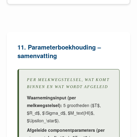
11. Parameterboekhouding –
samenvatting
PER MELKWEGSTELSEL, WAT KOMT
BINNEN EN WAT WORDT AFGELEID
Waarnemingsinput (per
melkwegstelsel):
5 grootheden ($T$,
$R_d$, $\Sigma_d$, $M_text{HI}$,
$Upsilon_\star$).
Afgeleide componentparameters (per