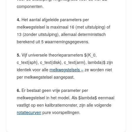
componenten.
4.
Het aantal afgeleide parameters per
melkwegstelsel is maximaal 16 (met uitstulping) of
13 (zonder uitstulping), allemaal deterministisch
berekend uit 5 waarnemingsgegevens.
5.
Vijf universele theorieparameters $(K_0,
c_text{sph}, c_text{disk}, c_text{arm}, lambda)$ zijn
identiek voor alle
melkwegstelsels –
ze worden niet
per melkwegstelsel aangepast.
6.
Er bestaat geen vrije parameter per
melkwegstelsel in het model. Als $lambda$ eenmaal
vastligt op een kalibratiemonster, zijn alle volgende
rotatiecurven
pure voorspellingen.