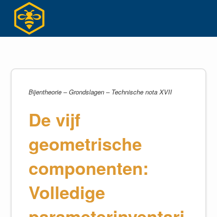
Ga
naar
inhoud
Bijentheorie – Grondslagen – Technische nota XVII
De vijf
geometrische
componenten:
Volledige
parameterinventari