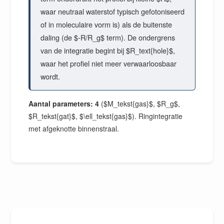
waar neutraal waterstof typisch gefotoniseerd
of in moleculaire vorm is) als de buitenste
daling (de $-R/R_g$ term). De ondergrens
van de integratie begint bij $R_text{hole}$,
waar het profiel niet meer verwaarloosbaar
wordt.
Aantal parameters: 4
($M_tekst{gas}$, $R_g$,
$R_tekst{gat}$, $\ell_tekst{gas}$). Ringintegratie
met afgeknotte binnenstraal.