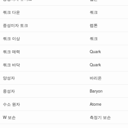
쿼크 다운
쿼크
중성미자 토크
렙톤
쿼크 이상
쿼크
쿼크 매력
Quark
쿼크 바닥
Quark
양성자
바리온
중성자
Baryon
수소 원자
Atome
W 보손
측정기 보손