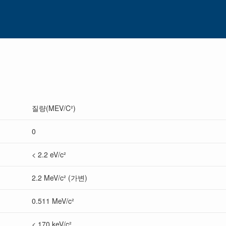
질량(MEV/C²)
0
< 2.2 eV/c²
2.2 MeV/c² (가변)
0.511 MeV/c²
< 170 keV/c²