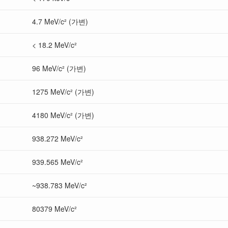
4.7 MeV/c² (가변)
< 18.2 MeV/c²
96 MeV/c² (가변)
1275 MeV/c² (가변)
4180 MeV/c² (가변)
938.272 MeV/c²
939.565 MeV/c²
~938.783 MeV/c²
80379 MeV/c²