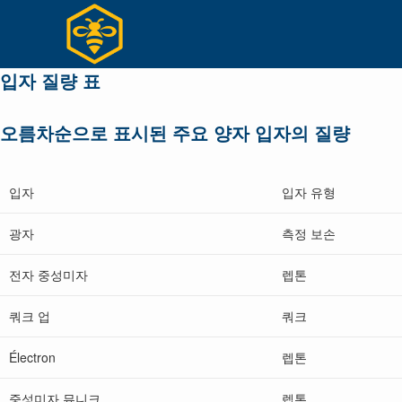
Skip
to
content
입자 질량 표
오름차순으로 표시된 주요 양자 입자의 질량
입자
입자 유형
광자
측정 보손
전자 중성미자
렙톤
쿼크 업
쿼크
Électron
렙톤
중성미자 뮤니크
렙톤