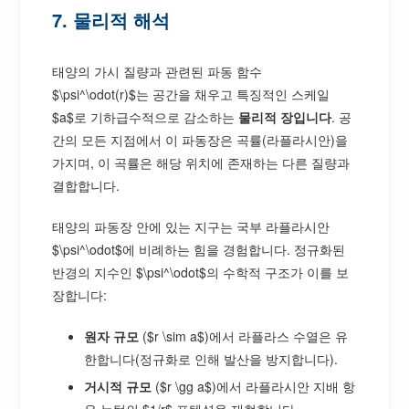
7. 물리적 해석
태양의 가시 질량과 관련된 파동 함수
$\psi^\odot(r)$는 공간을 채우고 특징적인 스케일
$a$로 기하급수적으로 감소하는
물리적 장입니다
. 공
간의 모든 지점에서 이 파동장은 곡률(라플라시안)을
가지며, 이 곡률은 해당 위치에 존재하는 다른 질량과
결합합니다.
태양의 파동장 안에 있는 지구는 국부 라플라시안
$\psi^\odot$에 비례하는 힘을 경험합니다. 정규화된
반경의 지수인 $\psi^\odot$의 수학적 구조가 이를 보
장합니다:
원자 규모
($r \sim a$)에서 라플라스 수열은 유
한합니다(정규화로 인해 발산을 방지합니다).
거시적 규모
($r \gg a$)에서 라플라시안 지배 항
은 뉴턴의 $1/r$ 포텐셜을 재현합니다.