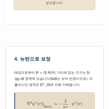
생성합니다.
4. 뉴턴으로 보정
태양으로부터 $r = 1$ AU의 거리에 있는 지구는 $r
\gg a$ 영역에 있습니다($a$는 보어 반경이므로). 라
플라시안 영역은 $T_2$에 의해 지배됩니다:
2
∣
2
⊙
⊙
∇
(
)
≈
−
⋅
(
)
ψ
r
ψ
r
∣
Earth
a
r