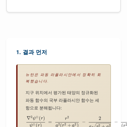
1. 결과 먼저
뉴턴은 파동 라플라시안에서 정확히 회
복했습니다.
지구 위치에서 평가된 태양의 정규화된
파동 함수의 국부 라플라시안 함수는 세
항으로 분해됩니다:
2
⊙
2
∇
(
)
2
ψ
r
r
=
−
−
−
−
−
−
−
−
⊙
2
2
2
(
)
(
+
)
(
2
2
√
ψ
r
a
r
a
+
r
a
r
a