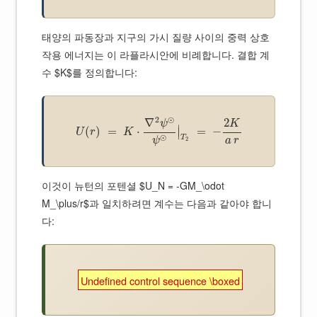
태양의 파동장과 지구의 가시 질량 사이의 중력 상호
작용 에너지는 이 라플라시안에 비례합니다. 결합 계
수 $K$를 정의합니다:
2
⊙
∇
2
ψ
K
∣
(
)
=
⋅
=
−
∣
U
r
K
⊙
T
a
r
ψ
2
이것이 뉴턴의 포텐셜 $U_N = -GM_\odot
M_\plus/r$과 일치하려면 계수는 다음과 같아야 합니
다:
Undefined control sequence \boxed