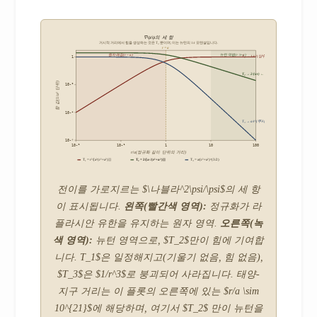
∇²ψ/ψ의 세 항
거시적 거리에서 힘을 생성하는 것은 T₂뿐이며, 이는 뉴턴의 1/r 포텐셜입니다.
r = a
원자 레짐(r ~ a)
뉴턴 역법(r ≫ a)
T₁ → 1/a²(상수, 힘 없음)
1
T₂ → 2/(ar) ← 뉴턴
항 값(1/a² 단위)
10-²
10-⁴
T₃ → a/r³(무시 가능)
10-⁶
10-²
10-¹
1
10
100
r/a(정규화 길이 단위의 거리)
T₁ = r²/[a²(r²+a²)]]
T₂ = 2/[a√(r²+a²)]]
T₃ = a/(r²+a²)^(3/2)
전이를 가로지르는 $\나블라^2\psi/\psi$의 세 항
이 표시됩니다.
왼쪽(빨간색 영역):
정규화가 라
플라시안 유한을 유지하는 원자 영역.
오른쪽(녹
색 영역):
뉴턴 영역으로, $T_2$만이 힘에 기여합
니다. T_1$은 일정해지고(기울기 없음, 힘 없음),
$T_3$은 $1/r^3$로 붕괴되어 사라집니다. 태양-
지구 거리는 이 플롯의 오른쪽에 있는 $r/a \sim
10^{21}$에 해당하며, 여기서 $T_2$ 만이 뉴턴을