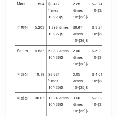
Mars
1.524
$6.417
2.25
$-3.74 \times
\times
\times
10^{32}$
10^{23}$
10^{33}$
주피터
5.203
1.898 \times
$6.67
$-3.24 \times
10^{27}$
\times
10^{35}$
10^{36}$
Saturn
9.537
5.683 \times
2.00
$-5.29 \times
10^{26}$
\times
10^{34}$
10^{36}$
천왕성
19.19
$8.681
3.05
$-4.01 \times
\times
\times
10^{33}$
10^{25}$
10^{35}$
해왕성
30.07
1.024 \times
3.60
$-3.02 \times
10^{26}$
\times
10^{33}$
10^{35}$