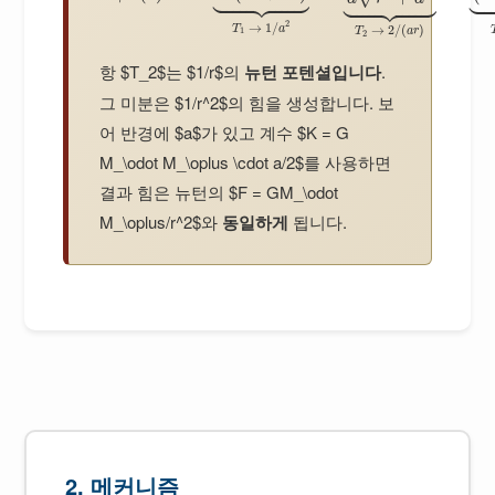





























2
→
1
/
T
a
→
2
/
(
)
T
a
r
1
2
항 $T_2$는 $1/r$의
뉴턴 포텐셜입니다
.
그 미분은 $1/r^2$의 힘을 생성합니다. 보
어 반경에 $a$가 있고 계수 $K = G
M_\odot M_\oplus \cdot a/2$를 사용하면
결과 힘은 뉴턴의 $F = GM_\odot
M_\oplus/r^2$와
동일하게
됩니다.
2. 메커니즘