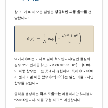
참고 1에 따라 모든 질량은
정규화된 파동 함수를
전
달합니다:
−
−
−
−
−
−
(
)
2
2
√
+
1
r
a
(
)
=
exp
−
ψ
r
N
a
여기서 $a$는 미시적 길이 척도입니다(일반 물질의
경우 보어 반지름 $a_0 = 5.29 \times 10^{-11}$ m).
이 파동 함수는 모든 곳에서 유한하며, 특히 $r = 0$에
서 원래의 벌 이론 함수 $e^{-r/a}$는 발산 라플라시안
함수를 갖습니다.
중력을 생성하는
국부 도함수는
라플라시안 $\나블라
^2\psi$입니다. 이를 구형 좌표로 계산합니다: