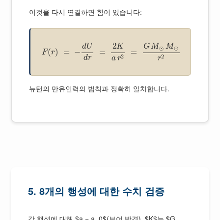
이것을 다시 연결하면 힘이 있습니다:
2
G
M
M
d
U
K
⊙
⊕
(
)
=
−
=
=
F
r
2
2
d
r
a
r
r
뉴턴의 만유인력의 법칙과 정확히 일치합니다.
5. 8개의 행성에 대한 수치 검증
각 행성에 대해 $a = a_0$(보어 반경), $K$는 $G