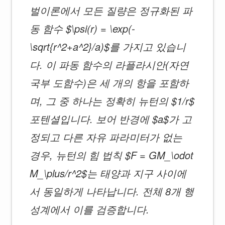
벌이론에서 모든 질량은 정규화된 파
동 함수 $\psi(r) = \exp(-
\sqrt{r^2+a^2}/a)$를 가지고 있습니
다. 이 파동 함수의 라플라시안(자연
국부 도함수)은 세 개의 항을 포함하
며, 그 중 하나는 정확히 뉴턴의 $1/r$
포텐셜입니다. 보어 반경에 $a$가 고
정되고 다른 자유 파라미터가 없는
경우, 뉴턴의 힘 법칙 $F = GM_\odot
M_\plus/r^2$는 태양과 지구 사이에
서 동일하게 나타납니다. 전체 8개 행
성계에서 이를 검증합니다.