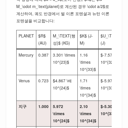
M_\odot m_\text{planet}로 계산된 경우 \cdot a/2$로
계산하여, 궤도 반경에서 벌 이론 포텐셜과 뉴턴 이론
포텐셜을 비교합니다:
PLANET
$R$
M_\TEXT{행
$K$ (J-
$U_\TEXT{BT}
(AU)
성}$ (KG)
M)
(J)
Mercury
0.387
3.301 \times
1.16
$-7.57 \times
10^{23}$
\times
10^{32}$
10^{33}$
Venus
0.723
$4.867 \배
1.71
$-5.97 \times
10^{24}$
\times
10^{33}$
10^{34}$
지구
1.000
5.972
2.10
$-5.30 \times
\times
\times
10^{33}$
10^{24}$
10^{34}$