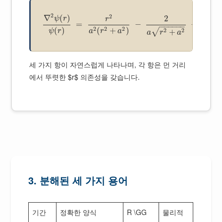
2
2
∇
(
)
2
ψ
r
r
=
−
−
−
−
−
−
−
−
2
2
2
(
)
(
+
)
2
(
2
2
√
ψ
r
a
r
a
+
r
a
r
a
세 가지 항이 자연스럽게 나타나며, 각 항은 먼 거리
에서 뚜렷한 $r$ 의존성을 갖습니다.
3. 분해된 세 가지 용어
기간
정확한 양식
R \GG
물리적