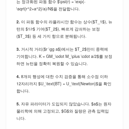
는 정규화된 파동 함수 $\psi(r) = \exp(-
\sqrt{r^2+a^2}/a)/N$을 전달합니다.
2.
이 파동 함수의 라플라시안 함수는 상수($T_1$), 뉴
턴의 $1/r$ 기여($T_2$), 빠르게 감쇠하는 보정
($T_3$) 등 세 가지 항으로 분해됩니다.
3.
거시적 거리($r \gg a$)에서는 $T_2$만이 중력에
기여합니다. K = GM_\odot M_\plus \cdot a/2$를 보정
하면 뉴턴을 정확히 복원할 수 있습니다.
4.
8개의 행성에 대한 수치 검증을 통해 소수점 이하
12자리까지 $U_\text{BT} = U_\text{Newton}$을 확인
합니다.
5.
자유 파라미터가 도입되지 않았습니다. $a$는 원자
물리학에 의해 고정되고, $G$와 질량은 관측 입력입
니다.