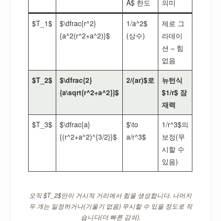
A$ 한도
의미
$T_1$
$\dfrac{r^2}
1/a^2$
제로 그
{a^2(r^2+a^2)}$
(상수)
라데이
션 – 힘
없음
$T_2$
$\dfrac{2}
2/(ar)$로
뉴턴식
{a\sqrt{r^2+a^2}}$
$1/r$ 잠
재력
$T_3$
$\dfrac{a}
$\to
1/r^3$의
{(r^2+a^2)^{3/2}}$
a/r^3$
보정(무
시할 수
있음)
오직 $T_2$만이 거시적 거리에서 힘을 생성합니다. 나머지
두 개는 일정하거나(기울기 없음) 무시할 수 있을 정도로 작
습니다(더 빠른 감쇠).