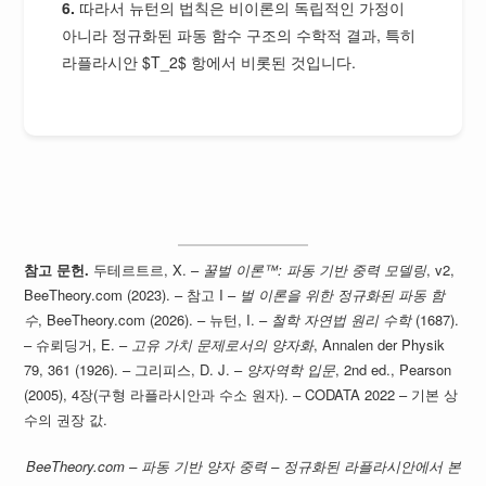
6.
따라서 뉴턴의 법칙은 비이론의 독립적인 가정이
아니라 정규화된 파동 함수 구조의 수학적 결과, 특히
라플라시안 $T_2$ 항에서 비롯된 것입니다.
참고 문헌.
두테르트르, X. –
꿀벌 이론™: 파동 기반 중력 모델링
, v2,
BeeTheory.com (2023). – 참고 I –
벌 이론을 위한 정규화된 파동 함
수
, BeeTheory.com (2026). – 뉴턴, I. –
철학 자연법 원리 수학
(1687).
– 슈뢰딩거, E. –
고유 가치 문제로서의 양자화
, Annalen der Physik
79, 361 (1926). – 그리피스, D. J. –
양자역학 입문
, 2nd ed., Pearson
(2005), 4장(구형 라플라시안과 수소 원자). – CODATA 2022 – 기본 상
수의 권장 값.
BeeTheory.com – 파동 기반 양자 중력 – 정규화된 라플라시안에서 본