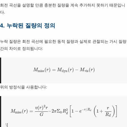
회전 곡선을 설명할 만큼 충분한 질량을 계속 추가하지 못하기 때문입니
다.
4. 누락된 질량의 정의
누락 질량은 회전 곡선에 필요한 동적 질량과 실제로 관찰되는 가시 질량
간의 차이로 정의됩니다:
(
)
=
(
)
−
(
)
M
r
M
r
M
r
m
i
s
s
d
y
n
v
i
s
위의 방정식을 사용합니다:
2
(
)
[
(
)
]
v
r
r
r
−
/
2
r
R
(
)
=
–
2
Σ
1
−
1
+
M
r
π
R
e
d
m
i
s
s
0
d
R
G
d
\]