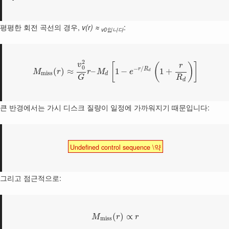
평평한 회전 곡선의 경우,
v(r) ≈
:
v0입니다
2
v
[
(
)
]
r
0
−
/
r
R
(
)
≈
–
1
−
1
+
M
r
r
M
e
d
m
i
s
s
d
R
G
d
큰 반경에서는 가시 디스크 질량이 일정에 가까워지기 때문입니다:
Undefined control sequence \약
그리고 점근적으로:
(
)
∝
M
r
r
m
i
s
s