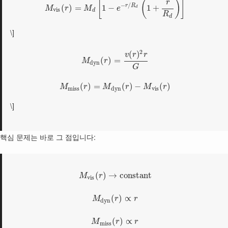
[
(
)
]
r
−
/
r
R
(
)
=
1
−
1
+
M
r
M
e
d
v
i
s
d
R
d
\]
2
(
)
v
r
r
(
)
=
M
r
d
y
n
G
(
)
=
(
)
−
(
)
M
r
M
r
M
r
m
i
s
s
d
y
n
v
i
s
\]
핵심 문제는 바로 그 점입니다:
(
)
→
constant
M
r
v
i
s
(
)
∝
M
r
r
d
y
n
(
)
∝
M
r
r
m
i
s
s