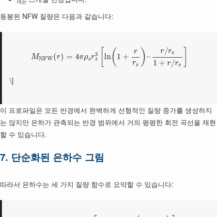
rs는
동봉된 NFW 질량은 다음과 같습니다:
/
[
(
)
]
r
r
r
s
3
(
)
=
4
ln
1
+
–
M
r
π
ρ
r
N
F
W
s
s
1
+
/
r
r
r
s
s
\]
이 프로파일은 모든 반경에서 완벽하게 선형적인 질량 증가를 생성하지
는 않지만 은하가 관측되는 반경 범위에서 거의 평평한 회전 곡선을 재현
할 수 있습니다.
7. 단순화된 은하수 그림
따라서 은하수는 세 가지 질량 함수로 요약할 수 있습니다: