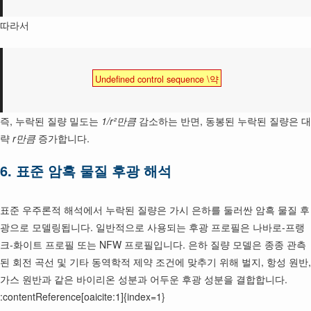
따라서
Undefined control sequence \약
즉, 누락된 질량 밀도는
1/r²만큼
감소하는 반면, 동봉된 누락된 질량은 대
략
r만큼
증가합니다.
6. 표준 암흑 물질 후광 해석
표준 우주론적 해석에서 누락된 질량은 가시 은하를 둘러싼 암흑 물질 후
광으로 모델링됩니다. 일반적으로 사용되는 후광 프로필은 나바로-프랭
크-화이트 프로필 또는 NFW 프로필입니다. 은하 질량 모델은 종종 관측
된 회전 곡선 및 기타 동역학적 제약 조건에 맞추기 위해 벌지, 항성 원반,
가스 원반과 같은 바이리온 성분과 어두운 후광 성분을 결합합니다.
:contentReference[oaicite:1]{index=1}