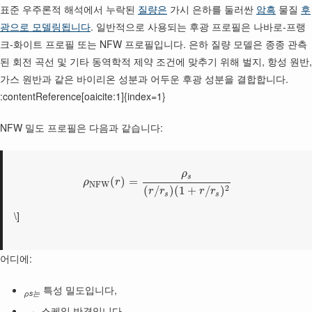
표준 우주론적 해석에서 누락된
질량은
가시 은하를 둘러싼
암흑
물질
후
광으로 모델링됩니다
. 일반적으로 사용되는 후광 프로필은 나바로-프랭
크-화이트 프로필 또는 NFW 프로필입니다. 은하 질량 모델은 종종 관측
된 회전 곡선 및 기타 동역학적 제약 조건에 맞추기 위해 벌지, 항성 원반,
가스 원반과 같은 바이리온 성분과 어두운 후광 성분을 결합합니다.
:contentReference[oaicite:1]{index=1}
NFW 밀도 프로필은 다음과 같습니다:
ρ
s
(
)
=
ρ
r
N
F
W
2
(
/
)
(
1
+
/
)
r
r
r
r
s
s
\]
어디에:
특성 밀도입니다,
ρs는
스케일 반경입니다.