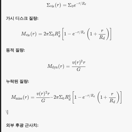
−
/
r
R
Σ
(
)
=
Σ
r
e
d
v
i
s
0
가시 디스크 질량:
[
(
)
]
r
−
/
2
r
R
(
)
=
2
Σ
1
−
1
+
M
r
π
R
e
d
v
i
s
0
d
R
d
동적 질량:
2
(
)
v
r
r
(
)
=
M
r
d
y
n
G
누락된 질량:
2
(
)
[
(
)
]
v
r
r
r
−
/
2
r
R
(
)
=
–
2
Σ
1
−
1
+
M
r
π
R
e
d
m
i
s
s
0
d
R
G
d
\]
외부 후광 근사치: