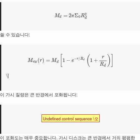
2
=
2
Σ
M
π
R
0
d
d
쓸 수 있습니다:
[
(
)
]
r
−
/
r
R
(
)
=
1
−
1
+
M
r
M
e
d
v
i
s
d
R
d
\]
이 가시 질량은 큰 반경에서 포화됩니다:
Undefined control sequence \오
이 포화도는 매우 중요합니다. 가시 디스크는 큰 반경에서 거의 평평한