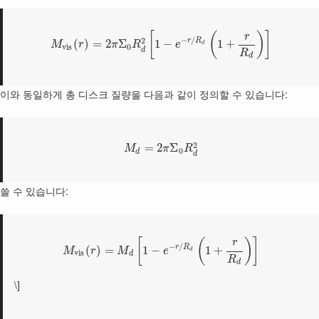
[
(
)
]
r
−
/
2
r
R
(
)
=
2
Σ
1
−
1
+
M
r
π
R
e
d
v
i
s
0
d
R
d
이와 동일하게 총 디스크 질량을 다음과 같이 정의할 수 있습니다:
2
=
2
Σ
M
π
R
0
d
d
쓸 수 있습니다:
[
(
)
]
r
−
/
r
R
(
)
=
1
−
1
+
M
r
M
e
d
v
i
s
d
R
d
\]