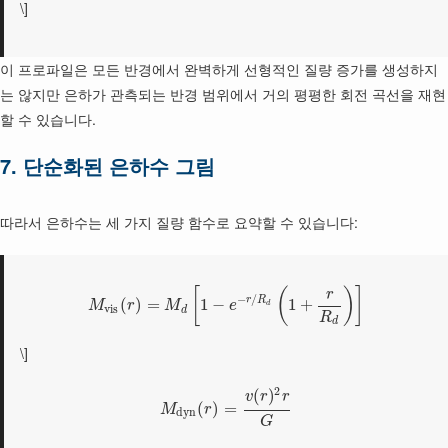
\]
이 프로파일은 모든 반경에서 완벽하게 선형적인 질량 증가를 생성하지
는 않지만 은하가 관측되는 반경 범위에서 거의 평평한 회전 곡선을 재현
할 수 있습니다.
7. 단순화된 은하수 그림
따라서 은하수는 세 가지 질량 함수로 요약할 수 있습니다:
[
(
)
]
r
−
/
r
R
(
)
=
1
−
1
+
M
r
M
e
d
v
i
s
d
R
d
\]
2
(
)
v
r
r
(
)
=
M
r
d
y
n
G