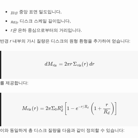
중앙 표면 밀도입니다,
Σ0은
디스크 스케일 길이입니다,
Rd는
r은
은하 중심으로부터의 거리입니다.
반경
r
내부의 가시 질량은 디스크의 원형 환형을 추가하여 얻습니다:
=
2
Σ
(
)
d
M
π
r
r
d
r
v
i
s
v
i
s
를 제공합니다:
[
(
)
]
r
−
/
2
r
R
(
)
=
2
Σ
1
−
1
+
M
r
π
R
e
d
v
i
s
0
d
R
d
이와 동일하게 총 디스크 질량을 다음과 같이 정의할 수 있습니다: