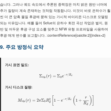
습니다. 그러나 궤도 속도에서 추론된 중력장은 마치 밝은 원반 너머에
추가 질량이 계속 존재하는 것처럼 작동합니다. 이것이 바로 은하수가 훨
씬 더 큰 암흑 물질 후광에 묻혀 있는 가시적 바이리온 디스크로 모델링
되는 이유입니다. 예를 들어 Sofue의 은하수 회전 곡선 작업은 벌지, 원
반 및 어두운 후광 구성 요소를 맞추고 NFW 유형 프로파일을 사용하여
후광 매개 변수를 보고합니다. :contentReference[oaicite:2]{index=2}
9. 주요 방정식 요약
가시 표면 밀도:
−
/
r
R
Σ
(
)
=
Σ
r
e
d
v
i
s
0
가시 디스크 질량:
[
(
)
]
r
−
/
2
r
R
(
)
=
2
Σ
1
−
1
+
M
r
π
R
e
d
v
i
s
0
d
R
d