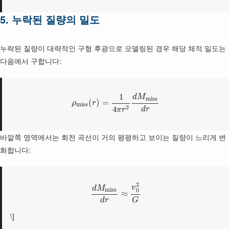
5. 누락된 질량의 밀도
누락된 질량이 대략적인 구형 후광으로 모델링된 경우 해당 체적 밀도는
다음에서 구합니다:
1
d
M
m
i
s
s
(
)
=
ρ
r
m
i
s
s
2
4
d
r
π
r
바깥쪽 영역에서는 회전 곡선이 거의 평평하고 보이는 질량이 느리게 변
화합니다:
2
v
d
M
m
i
s
s
0
≈
d
r
G
\]