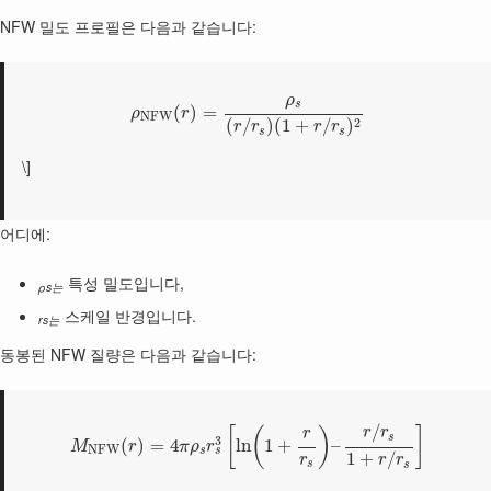
NFW 밀도 프로필은 다음과 같습니다:
ρ
s
(
)
=
ρ
r
N
F
W
2
(
/
)
(
1
+
/
)
r
r
r
r
s
s
\]
어디에:
특성 밀도입니다,
ρs는
스케일 반경입니다.
rs는
동봉된 NFW 질량은 다음과 같습니다:
/
[
(
)
]
r
r
r
s
3
(
)
=
4
ln
1
+
–
M
r
π
ρ
r
N
F
W
s
s
1
+
/
r
r
r
s
s