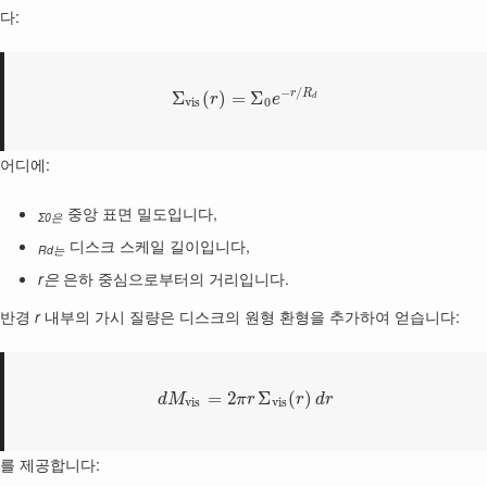
다:
−
/
r
R
Σ
(
)
=
Σ
r
e
d
v
i
s
0
어디에:
중앙 표면 밀도입니다,
Σ0은
디스크 스케일 길이입니다,
Rd는
r은
은하 중심으로부터의 거리입니다.
반경
r
내부의 가시 질량은 디스크의 원형 환형을 추가하여 얻습니다:
=
2
Σ
(
)
d
M
π
r
r
d
r
v
i
s
v
i
s
를 제공합니다: