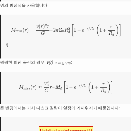
위의 방정식을 사용합니다:
2
(
)
[
(
)
]
v
r
r
r
−
/
2
r
R
(
)
=
–
2
Σ
1
−
1
+
M
r
π
R
e
d
m
i
s
s
0
d
R
G
d
\]
평평한 회전 곡선의 경우,
v(r) ≈
:
v0입니다
2
v
[
(
)
]
r
0
−
/
r
R
(
)
≈
–
1
−
1
+
M
r
r
M
e
d
m
i
s
s
d
R
G
d
큰 반경에서는 가시 디스크 질량이 일정에 가까워지기 때문입니다:
Undefined control sequence \약