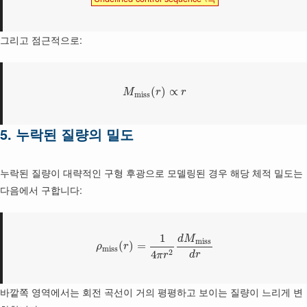
그리고 점근적으로:
(
)
∝
M
r
r
m
i
s
s
5. 누락된 질량의 밀도
누락된 질량이 대략적인 구형 후광으로 모델링된 경우 해당 체적 밀도는
다음에서 구합니다:
1
d
M
m
i
s
s
(
)
=
ρ
r
m
i
s
s
2
4
d
r
π
r
바깥쪽 영역에서는 회전 곡선이 거의 평평하고 보이는 질량이 느리게 변