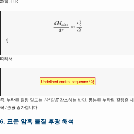
화합니다:
2
v
d
M
m
i
s
s
0
≈
d
r
G
\]
따라서
Undefined control sequence \약
즉, 누락된 질량 밀도는
1/r²만큼
감소하는 반면, 동봉된 누락된 질량은 대
략
r만큼
증가합니다.
6. 표준 암흑 물질 후광 해석