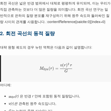
회전 곡선은 넓은 반경 범위에서 대체로 평평하게 유지되며, 이는 우리가
직접 관측하는 것보다 더 많은 질량을 의미합니다. 회전 곡선 연구는 일
반적으로 은하의 질량 분포를 재구성하기 위해 원주 속도와 둘러싸인 질
량 사이의 관계를 사용합니다. :contentReference[oaicite:0]{index=0}
2. 회전 곡선의 동적 질량
대략 원형 궤도의 경우 뉴턴 역학은 다음과 같이 설명합니다:
2
(
)
v
r
r
(
)
=
M
r
d
y
n
G
어디에:
(r)
은 반경
r
안에 포함된 동적 질량입니다,
Mdyn
v(r)은
관측된 원주 속도입니다,
G는
뉴턴의 중력 상수입니다.