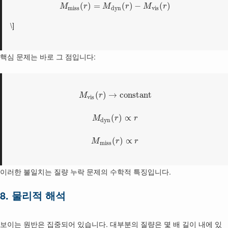
(
)
=
(
)
−
(
)
M
r
M
r
M
r
m
i
s
s
d
y
n
v
i
s
\]
핵심 문제는 바로 그 점입니다:
(
)
→
constant
M
r
v
i
s
(
)
∝
M
r
r
d
y
n
(
)
∝
M
r
r
m
i
s
s
이러한 불일치는 질량 누락 문제의 수학적 특징입니다.
8. 물리적 해석
보이는 원반은 집중되어 있습니다. 대부분의 질량은 몇 배 길이 내에 있