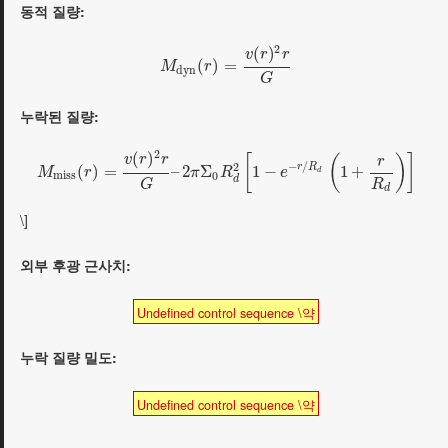
동적 질량:
2
(
)
v
r
r
(
)
=
M
r
d
y
n
G
누락된 질량:
2
(
)
[
(
)
]
v
r
r
r
−
/
2
r
R
(
)
=
–
2
Σ
1
−
1
+
M
r
π
R
e
d
m
i
s
s
0
d
R
G
d
\]
외부 후광 근사치:
Undefined control sequence \약
누락 질량 밀도:
Undefined control sequence \약