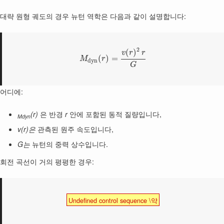
대략 원형 궤도의 경우 뉴턴 역학은 다음과 같이 설명합니다:
2
(
)
v
r
r
(
)
=
M
r
d
y
n
G
어디에:
(r)
은 반경
r
안에 포함된 동적 질량입니다,
Mdyn
v(r)은
관측된 원주 속도입니다,
G는
뉴턴의 중력 상수입니다.
회전 곡선이 거의 평평한 경우:
Undefined control sequence \약