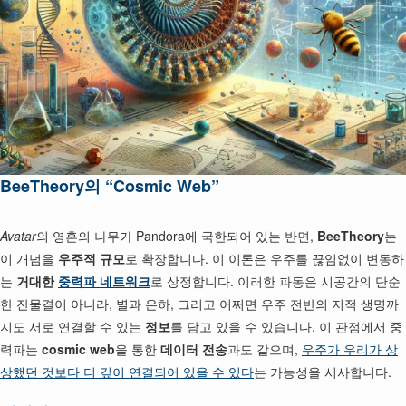
BeeTheory의 “Cosmic Web”
Avatar
의 영혼의 나무가 Pandora에 국한되어 있는 반면,
BeeTheory
는
이 개념을
우주적 규모
로 확장합니다. 이 이론은 우주를 끊임없이 변동하
는
거대한
중력파 네트워크
로 상정합니다. 이러한 파동은 시공간의 단순
한 잔물결이 아니라, 별과 은하, 그리고 어쩌면 우주 전반의 지적 생명까
지도 서로 연결할 수 있는
정보
를 담고 있을 수 있습니다. 이 관점에서 중
력파는
cosmic web
을 통한
데이터 전송
과도 같으며,
우주가 우리가 상
상했던 것보다 더 깊이 연결되어 있을 수 있다
는 가능성을 시사합니다.