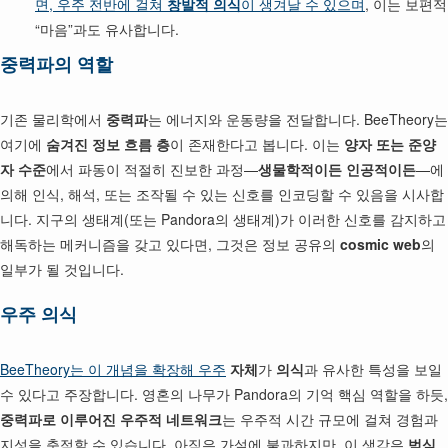
면, 우주 전반에 걸쳐
창발적 의식
이 생겨날 수 있으며
, 이는 보편적
“마음”과도 유사합니다.
중력파의 역할
기존 물리학에서
중력파
는 에너지와 운동량을 전달합니다. BeeTheory는
여기에
숨겨진 정보 흐름 층
이 존재한다고 봅니다. 이는
양자 또는 준양
자 수준
에서 파동이 적절히 진보한 과정—
생물학적이든 인공적이든
—에
의해 인식, 해석, 또는 조작될 수 있는 신호를 인코딩할 수 있음을 시사합
니다. 지구의 생태계(또는 Pandora의 생태계)가 이러한 신호를 감지하고
해독하는 메커니즘을 갖고 있다면, 그것은 정보 공유의
cosmic web
의
일부가 될 것입니다.
우주 의식
BeeTheory는 이 개념을 확장해 우주
자체
가
의식
과 유사한 특성을 보일
수 있다고 주장합니다. 영혼의 나무가 Pandora의 기억 핵심 역할을 하듯,
중력파로 이루어진 우주적 네트워크
는 우주적 시간 규모에 걸쳐 경험과
지성을 축적할 수 있습니다. 아직은 가설에 불과하지만, 이 생각은
범심