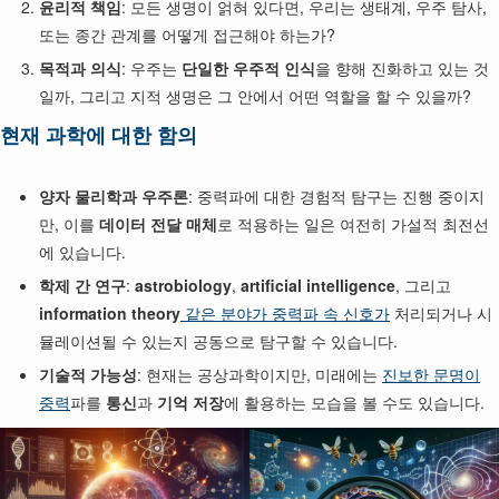
윤리적 책임
: 모든 생명이 얽혀 있다면, 우리는 생태계, 우주 탐사,
또는 종간 관계를 어떻게 접근해야 하는가?
목적과 의식
: 우주는
단일한 우주적 인식
을 향해 진화하고 있는 것
일까, 그리고 지적 생명은 그 안에서 어떤 역할을 할 수 있을까?
현재 과학에 대한 함의
양자 물리학과 우주론
: 중력파에 대한 경험적 탐구는 진행 중이지
만, 이를
데이터 전달 매체
로 적용하는 일은 여전히 가설적 최전선
에 있습니다.
학제 간 연구
:
astrobiology
,
artificial intelligence
, 그리고
information theory
같은 분야가 중력파 속 신호가
처리되거나 시
뮬레이션될 수 있는지 공동으로 탐구할 수 있습니다.
기술적 가능성
: 현재는 공상과학이지만, 미래에는
진보한 문명이
중력
파를
통신
과
기억 저장
에 활용하는 모습을 볼 수도 있습니다.