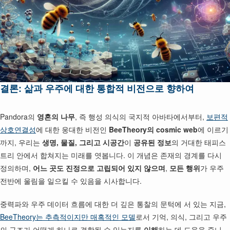
결론: 삶과 우주에 대한 통합적 비전으로 향하여
Pandora의
영혼의 나무
, 즉 행성 의식의 국지적 아바타에서부터,
보편적
상호연결성
에 대한 웅대한 비전인
BeeTheory의 cosmic web
에 이르기
까지, 우리는
생명, 물질, 그리고 시공간
이
공유된 정보
의 거대한 태피스
트리 안에서 합쳐지는 미래를 엿봅니다. 이 개념은 존재의 경계를 다시
정의하며,
어느 곳도 진정으로 고립되어 있지 않으며
,
모든 행위
가 우주
전반에 울림을 일으킬 수 있음을 시사합니다.
중력파와 우주 데이터 흐름에 대한 더 깊은 통찰의 문턱에 서 있는 지금,
BeeTheory는 추측적이지만 매혹적인 모델
로서 기억, 의식, 그리고 우주
의 구조가 어떻게 하나로 결합될 수 있는지를
이해
하는 데 도움을 줍니