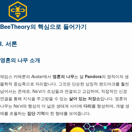
Skip
to
content
BeeTheory의 핵심으로 들어가기
I. 서론
영혼의 나무 소개
제임스 카메론의
Avatar
에서
영혼의 나무
는 달
Pandora
의 영적이자 생
물학적 중심축으로 자리합니다. 그것은 단순한 상징적 랜드마크를 훨씬
넘어서는 존재로, Na’vi가 조상들과 연결되고 교감하며, 직접적인 신경
연결을 통해 지식을 주고받을 수 있는
살아 있는 저장소
입니다. 영혼의
나무는 Na’vi와 행성의 더 넓은 생태계 사이에
다리
를 형성하며, 개별 생
애를 초월하는
집단 기억
의 한 형태를 보여줍니다.