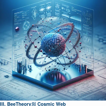
III. BeeTheory의 Cosmic Web