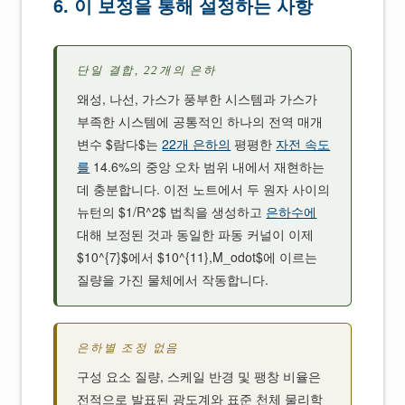
6. 이 보정을 통해 설정하는 사항
단일 결합, 22개의 은하
왜성, 나선, 가스가 풍부한 시스템과 가스가
부족한 시스템에 공통적인 하나의 전역 매개
변수 $람다$는
22개 은하의
평평한
자전 속도
를
14.6%의 중앙 오차 범위 내에서 재현하는
데 충분합니다. 이전 노트에서 두 원자 사이의
뉴턴의 $1/R^2$ 법칙을 생성하고
은하수에
대해 보정된 것과 동일한 파동 커널이 이제
$10^{7}$에서 $10^{11},M_odot$에 이르는
질량을 가진 물체에서 작동합니다.
은하별 조정 없음
구성 요소 질량, 스케일 반경 및 팽창 비율은
전적으로 발표된 광도계와 표준 천체 물리학