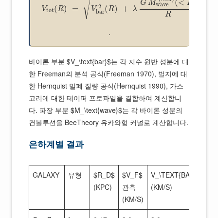
√
(
<
)
G
M
R
wave
2
(
)
=
(
)
+
V
R
V
R
λ
tot
bar
R
.
바이론 부분 $V_\text{bar}$는 각 지수 원반 성분에 대
한 Freeman의 분석 공식(Freeman 1970), 벌지에 대
한 Hernquist 밀폐 질량 공식(Hernquist 1990), 가스
고리에 대한 테이퍼 프로파일을 결합하여 계산합니
다. 파장 부분 $M_\text{wave}$는 각 바이론 성분의
컨볼루션을 BeeTheory 유카와형 커널로 계산합니다.
은하계별 결과
GALAXY
유형
$R_D$
$V_F$
V_\TEXT{BAR}$
V_
(KPC)
관측
(KM/S)
(K
(KM/S)