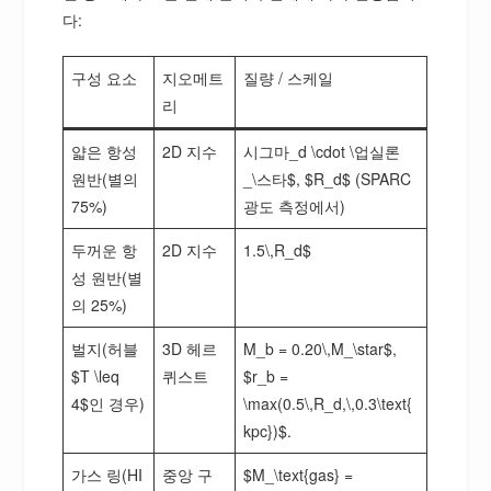
다:
구성 요소
지오메트
질량 / 스케일
리
얇은 항성
2D 지수
시그마_d \cdot \업실론
원반(별의
_\스타$, $R_d$ (SPARC
75%)
광도 측정에서)
두꺼운 항
2D 지수
1.5\,R_d$
성 원반(별
의 25%)
벌지(허블
3D 헤르
M_b = 0.20\,M_\star$,
$T \leq
퀴스트
$r_b =
4$인 경우)
\max(0.5\,R_d,\,0.3\text{
kpc})$.
가스 링(HI
중앙 구
$M_\text{gas} =