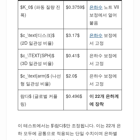
$K_0$ (파동 질량 진
$0.3759$
은하수
노트 VII
폭)
보정에서 얼어
붙음
$c_\text{디스크}$
$3.17$
은하수
보정에
(2D 일관성 비율)
서 고정
$c_\TEXT{SPH}$
$0.41$
은하수 보정에
(3D 일관성 비율)
서 고정
$c_\text{arm}$ (나선
$2.0$
은하수 보정에
형 일관성 비율)
서 고정
람다$ (글로벌 커플
$0.496$
이 22개 은하계
링)
에 장착
이 테스트에서는 $\람다$만 조정됩니다. 이는 22개 은
하 모두에 공통으로 적용되는 단일 수치이며 은하별