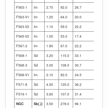
F563-1
Im
2.70
92.0
26.7
70
F563-V1
Im
1.20
64.0
20.0
35
F563-V2
Im
1.10
59.0
22.2
37
F565-V2
Im
1.00
53.0
17.4
27
F567-2
Im
1.80
67.0
22.2
46
F568-1
Sd
3.20
115.0
33.1
10
F568-3
Sd
3.00
108.0
30.7
89
F568-V1
Im
2.10
82.0
24.5
56
F571-8
Sd
4.50
125.0
36.2
13
F574-1
Sd
3.60
107.0
31.4
10
NGC
Sb(고
3.50
278.0
96.1
31