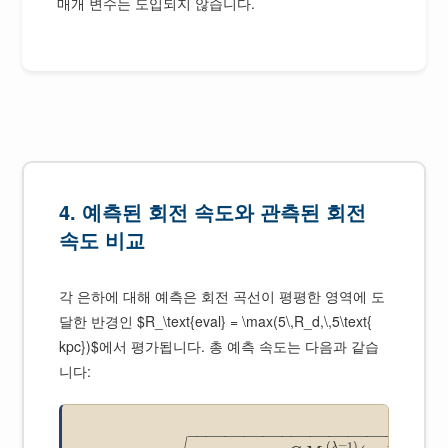
매개 변수는 도입되지 않습니다.
4. 예측된 회전 속도와 관측된 회전
속도 비교
각 은하에 대해 예측은 회전 곡선이 평평한 영역에 도
달한 반경인 $R_\text{eval} = \max(5\,R_d,\,5\text{
kpc})$에서 평가됩니다. 총 예측 속도는 다음과 같습
니다:
−
−
−
−
−
−
−
−
−
−
−
−
−
−
−
−
−
−
−
−
−
−
−
(
=
1
)
λ