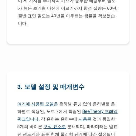
이 세 가지를 추가하여 가스가 풍부한 왜성부터 밀도
가 높은 초기형 나선에 이르기까지 항성 질량은 60년,
원반 표면 밀도는 40년을 아우르는 샘플을 확보했습
니다.
3. 모델 설정 및 매개변수
여기에 사용된 모델은
은하별 튜닝 없이 은하별로 은
하별로 적용된, 노트 7에서 확립된
BeeTheory 프레임
워크입니다
. 각 은하는 은하수에
사용된
것과 동일한
5개의 바이론
구성 요소로
분해되며, 파라미터는 발표
된 광도계와 표준 천체 물리학 관계에 따라 설정됩니