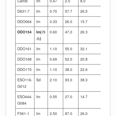
CamB
Im
0.47
2.0
8.0
14
D631-7
Im
0.70
57.7
26.5
43
DDO064
Im
0.33
26.0
15.7
24
DDO154
Im(가
0.60
47.0
26.3
41
스)
DDO161
Im
1.10
55.0
32.1
51
DDO168
Im
0.69
52.0
20.8
35
DDO170
Im
1.10
38.0
22.6
37
ESO116-
Sd
2.10
93.0
38.3
98
G012
ESO444-
Im
0.55
27.0
14.7
24
G084
F561-1
Im
2.50
87.0
26.0
69