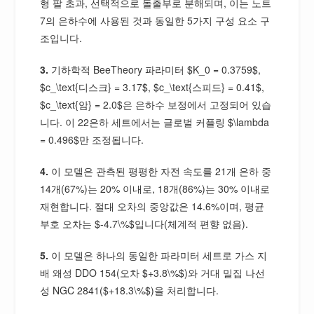
형 팔 초과, 선택적으로 돌출부로 분해되며, 이는 노트
7의 은하수에 사용된 것과 동일한 5가지 구성 요소 구
조입니다.
3.
기하학적 BeeTheory 파라미터 $K_0 = 0.3759$,
$c_\text{디스크} = 3.17$, $c_\text{스피드} = 0.41$,
$c_\text{암} = 2.0$은 은하수 보정에서 고정되어 있습
니다. 이 22은하 세트에서는 글로벌 커플링 $\lambda
= 0.496$만 조정됩니다.
4.
이 모델은 관측된 평평한 자전 속도를 21개 은하 중
14개(67%)는 20% 이내로, 18개(86%)는 30% 이내로
재현합니다. 절대 오차의 중앙값은 14.6%이며, 평균
부호 오차는 $-4.7\%$입니다(체계적 편향 없음).
5.
이 모델은 하나의 동일한 파라미터 세트로 가스 지
배 왜성 DDO 154(오차 $+3.8\%$)와 거대 밀집 나선
성 NGC 2841($+18.3\%$)을 처리합니다.