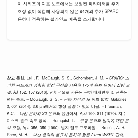
이 시리즈의 다음 노트에서는 보정된 파라미터를 추가
조정 없이 적합에 사용되지 않은 94개의 추가 SPARC
은하에 적용하는 블라인드 예측을 소개합니다.
참고 문헌.
Lelli, F., McGaugh, S. S., Schombert, J. M. –
SPARC: 스
피처 광도계와 정확한 회전 곡선을 사용한 175개 원반 은하의 질량 모
델
, AJ 152, 157 (2016). 전체적으로 사용된 은하 매개변수 및 관측된
평탄 속도. – McGaugh, S. S. –
은하 자전의 세 번째 법칙
, Galaxies
2, 601 (2014). 3.6 µm에서의 항성 질량 대 빛의 비율. – Freeman,
K.C. –
나선 은하와 S0 은하의 원
반에서, ApJ 160, 811 (1970). 지수
디스크 원주 속도 공식. – Hernquist, L. –
구형 은하와 벌지에 대한 분
석 모델
, ApJ 356, 359 (1990). 벌지 밀도 프로파일. – Broeils, A. H.,
Rhee, M.-H. –
나선 은하와 불규칙 은하의 짧은 21cm WSRT 관측
,