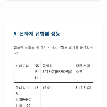
5. 은하계 유형별 성능
샘플에 포함된 네 가지 카테고리별로 결과를 분석합니
다:
카테고리
N$
중앙값
평균 서명
은
$|\TEXT{ERROR}|$
오류
하
클래식 드
18
15.0%
$-15.3\%$
워
프/SPARC
선착순 20