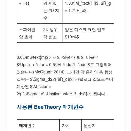
+ He)
멍이 있
1.33\,M_\text{HI}$, $R_g
는 2D 지
= 1.7\,R_d$.
수
스파이럴
2D 방위
얇은 디스크 표면 밀도
암 초과
각 변조
$10\%$
3.6\,\mu\text{m}$에서의 질량 대 빛의 비율은
$\Upsilon_\star = 0.5\,M_\odot/L_\odot$로 고정되어
있습니다(McGaugh 2014). 그러면 각 은하의 총 항성
질량은 $\Sigma_d$와 $R_d$의 카탈로그 값으로부터
계산된 $\M_\star =
2\pi\,\Sigma_d\,\Upsilon_\star\,R_d^2$가 됩니다.
사용된 BeeTheory 매개변수
매개변수
가치
원산지