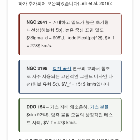
하가 추가되어 보완되었습니다(Lelli et al. 2016):
NGC 2841
– 거대하고 밀도가 높은 초기형
나선성(허블형 Sb), 높은 중심 표면 밀도
$\Sigma_d = 605\,L_\odot/\text{pc}^2$, $V_f
= 278$ km/s.
NGC 3198
–
회전 곡선
연구의 교과서 참조
로 자주 사용되는 고전적인 그랜드 디자인 나
선(허블 유형 Sc), $V_f = 151$ km/s입니다.
DDO 154
– 가스 지배 왜소은하,
가스 분율
$sim 92%$, 암흑 물질 모델의 상징적인 테스
트 사례, $V_f = 47$ km/s.