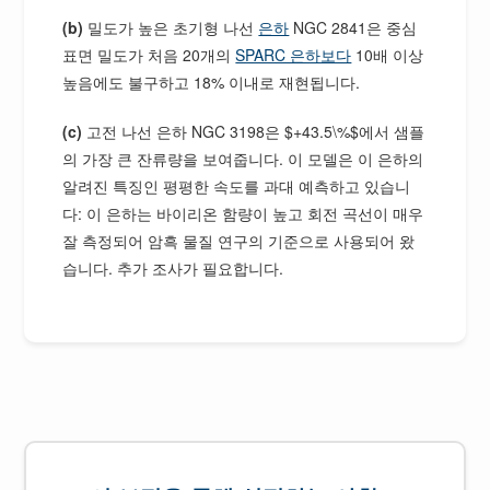
(b)
밀도가 높은 초기형 나선
은하
NGC 2841은 중심
표면 밀도가 처음 20개의
SPARC 은하보다
10배 이상
높음에도 불구하고 18% 이내로 재현됩니다.
(c)
고전 나선 은하 NGC 3198은 $+43.5\%$에서 샘플
의 가장 큰 잔류량을 보여줍니다. 이 모델은 이 은하의
알려진 특징인 평평한 속도를 과대 예측하고 있습니
다: 이 은하는 바이리온 함량이 높고 회전 곡선이 매우
잘 측정되어 암흑 물질 연구의 기준으로 사용되어 왔
습니다. 추가 조사가 필요합니다.