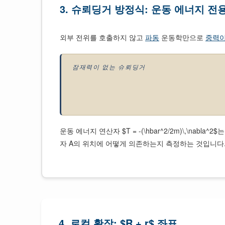
3. 슈뢰딩거 방정식: 운동 에너지 전
외부 전위를 호출하지 않고
파동
운동학만으로
중력이
잠재력이 없는 슈뢰딩거
운동 에너지 연산자 $T = -(\hbar^2/2m)\,\n
자 A의 위치에 어떻게 의존하는지 측정하는 것입니다
4. 로컬 확장: $R + r$ 좌표