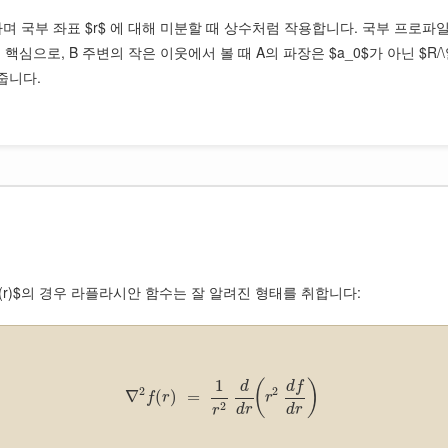
의존하며 국부 좌표 $r$ 에 대해 미분할 때 상수처럼 작용합니다. 국부 프로파일
심으로, B 주변의 작은 이웃에서 볼 때 A의 파장은 $a_0$가 아닌 $R
줍니다.
f(r)$의 경우 라플라시안 함수는 잘 알려진 형태를 취합니다:
1
(
)
d
f
d
2
2
∇
(
)
=
f
r
r
2
d
r
d
r
r
.