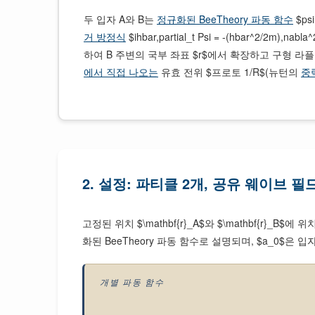
두 입자 A와 B는
정규화된 BeeTheory 파동 함수
$ps
거 방정식
$ihbar,partial_t Psi = -(hbar
하여 B 주변의 국부 좌표 $r$에서 확장하고 구형 라플
에서 직접 나오는
유효 전위 $프로토 1/R$(뉴턴의
중
2. 설정: 파티클 2개, 공유 웨이브 필
고정된 위치 $\mathbf{r}_A$와 $\mathbf{r}_B$에
화된 BeeTheory 파동 함수로 설명되며, $a_0$은 
개별 파동 함수