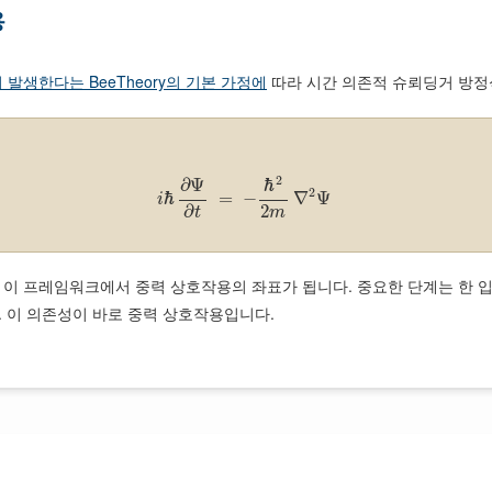
용
 발생한다는 BeeTheory의 기본 가정에
따라 시간 의존적 슈뢰딩거 방정식
2
∂
Ψ
ℏ
2
ℏ
=
−
∇
Ψ
i
2
∂
m
t
abla^2$는 이 프레임워크에서 중력 상호작용의 좌표가 됩니다. 중요한 단계는 
. 이 의존성이 바로 중력 상호작용입니다.