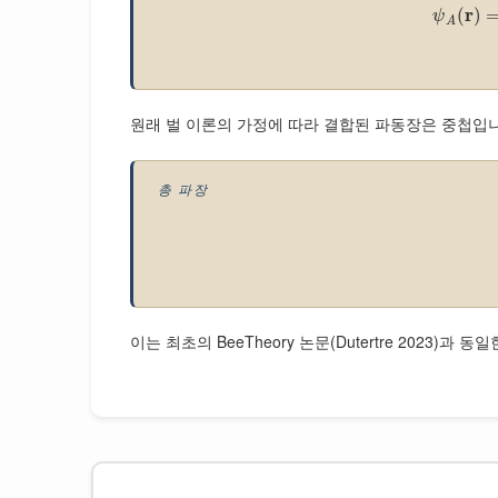
r
(
)
ψ
A
원래 벌 이론의 가정에 따라 결합된 파동장은 중첩입
총 파장
이는 최초의 BeeTheory 논문(Dutertre 202