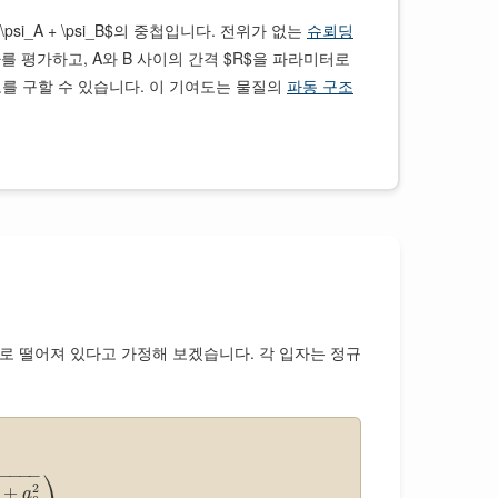
i = \psi_A + \psi_B$의 중첩입니다. 전위가 없는
슈뢰딩
 이 연산자를 평가하고, A와 B 사이의 간격 $R$을 파라미터로
여도를 구할 수 있습니다. 이 기여도는 물질의
파동 구조
bf{r}_B|$로 떨어져 있다고 가정해 보겠습니다. 각 입자는 정규
⎞
−
−
−
−
−
2
+
a