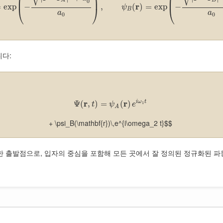
⎜
⎟
⎜
B
A
0
r
=
exp
−
,
(
)
=
exp
−
ψ
⎝
⎠
⎝
B
a
a
0
0
니다:
r
r
i
ω
t
Ψ
(
,
)
=
(
)
1
t
ψ
e
A
+ \psi_B(\mathbf{r})\,e^{i\omega_2 t}$$
3)과 동일한 출발점으로, 입자의 중심을 포함해 모든 곳에서 잘 정의된 정규화된