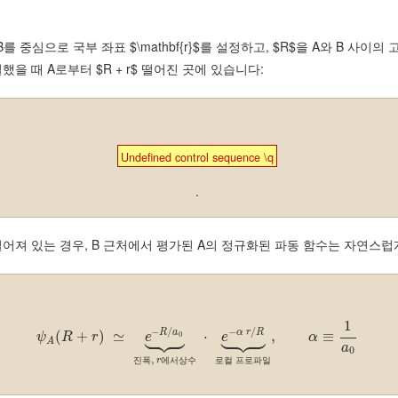
중심으로 국부 좌표 $\mathbf{r}$를 설정하고, $R$을 A와 B 사이
정렬했을 때 A로부터 $R + r$ 떨어진 곳에 있습니다:
Undefined control sequence \q
.
이상 떨어져 있는 경우, B 근처에서 평가된 A의 정규화된 파동 함수는 자연스럽
1














−
/
−
/
R
a
α
r
R
(
+
)
≃
⋅
,
≡
0
ψ
R
r
e
e
α
A
a
0
,
진
폭
r
에
서
상
수
로
컬
프
로
파
일