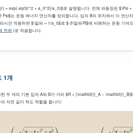
i(r) = exp(-sqrt{r^2 + a_0^2}/a_0)$로 설명됩니다. 전체 파동장은 $\Ps
^2/2m),nabla^2 Psi$는 운동 에너지 연산자를 정의합니다. 입자 B의 위치에서
라시안 적용하면 $\알파 = 1/a_0$로 $-3\알파/R$에 비례하는 운동 기
력 전위
)로 작용합니다.
드 1개
 위치한 두 개의 기본 입자 A와 B가 거리 $R = |\mathbf{r}_A – \math
입자의 자연 길이 척도 역할을 합니다:
⎛
⎞
⎛
−
−
−
−
−
−
−
−
−
−
−
−
−
−
−
−
−
√
√
2
2
2
r
r
r
r
|
−
|
+
|
−
|
a