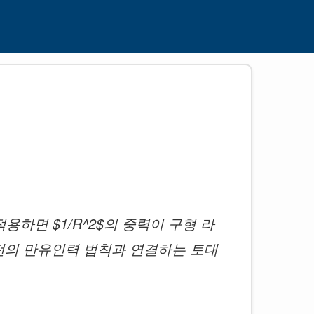
하면 $1/R^2$의 중력이 구형 라
뉴턴의 만유인력 법칙과 연결하는 토대