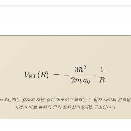
2
3
ℏ
1
(
)
=
−
⋅
V
R
BT
2
m
a
R
0
 $a_0$은 입자의 자연 길이 척도이고 $R$은 두 입자 사이의 간격입
이것이 바로 뉴턴의 중력 포텐셜의 $1/R$ 구조입니다.