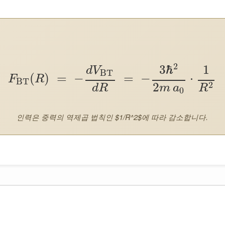
2
3
ℏ
1
d
V
BT
(
)
=
−
=
−
⋅
F
R
BT
2
2
d
R
m
a
R
0
인력은 중력의 역제곱 법칙인 $1/R^2$에 따라 감소합니다.