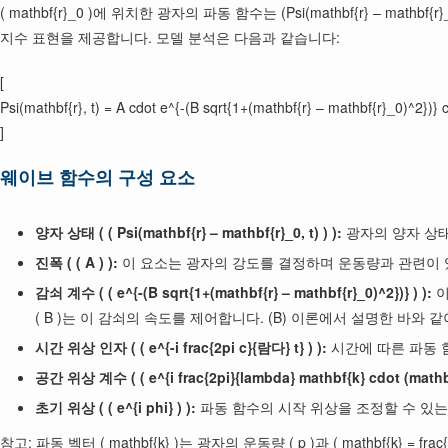
( mathbf{r}_0 )에 위치한 광자의 파동 함수는 (Psi(mathbf{r} 
지수 표현을 제공합니다. 모델 분석은 다음과 같습니다:
[
Psi(mathbf{r}, t) = A cdot e^{-(B sqrt{1+(mathbf{r} – mathbf{r}_0)^2})} 
]
웨이브 함수의 구성 요소
양자 상태 ( ( Psi(mathbf{r} – mathbf{r}_0, t) ) ):
광자의 양자 상태
진폭 ( ( A ) ):
이 요소는 광자의 강도를 결정하며 운동량과 관련이 
감쇠 계수 ( ( e^{-(B sqrt{1+(mathbf{r} – mathbf{r}_0)^2})} ) ):
이
( B )는 이 감쇠의 속도를 제어합니다. (B) 이론에서 설명한 바
시간 위상 인자 ( ( e^{-i frac{2pi c}{람다} t} ) ):
시간에 따른 파동 함
공간 위상 계수 ( ( e^{i frac{2pi}{lambda} mathbf{k} cdot (mathbf{
초기 위상 ( ( e^{i phi} ) ):
파동 함수의 시작 위상을 조정할 수 있는
참고: 파동 벡터 ( mathbf{k} )는 광자의 운동량 ( p )과 ( mathbf{k}