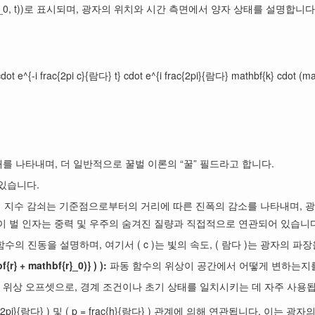
– mathbf{r}_0, t))로 표시되며, 광자의 위치와 시간 측면에서 양자 상태
cdot e^{-i frac{2pi c}{람다} t} cdot e^{i frac{2pi}{람다} mathbf{k} cdot (mat
를 나타내며, 더 일반적으로 꿀벌 이론의 “꿀” 필드라고 합니다.
있습니다.
 지수 감쇠는 기준점으로부터의 거리에 따른 진폭의 감소를 나타내며, 광자의 
와 같이 벌 인자는 중력 및 우주의 숨겨진 질량과 직접적으로 연관되어 있습니
수의 진동을 설명하며, 여기서 ( c )는 빛의 속도, ( 람다 )는 광자의 파
r} + mathbf{r}_0)} ) ):
파동 함수의 위상이 공간에서 어떻게 변하는지를 나타
 위상 오프셋으로, 경계 조건이나 초기 상태를 일치시키는 데 자주 사용
 = frac{2pi}{람다} ) 및 ( p = frac{h}{람다} ) 관계에 의해 연관됩