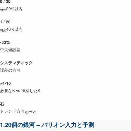
0 / 20
20%以内
Vfの
1 / 20
40%以内
Vfの
-53%
中央値誤差
システマティック
誤差の方向
×4-10
必要なK vs 凍結したK
右
トレンド方向
→
Rd
Vf
1.20個の銀河 – バリオン入力と予測