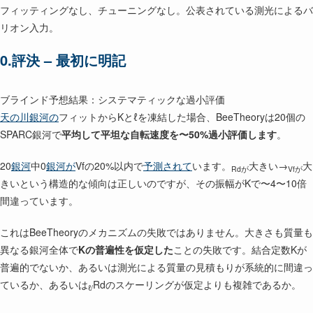
フィッティングなし、チューニングなし。公表されている測光によるバ
リオン入力。
0.評決 – 最初に明記
ブラインド予想結果：システマティックな過小評価
天の川銀河の
フィットからKとℓを凍結した場合、BeeTheoryは20個の
SPARC銀河で
平均して平坦な自転速度を〜50%過小評価します
。
20
銀河
中0
銀河が
Vfの20%以内で
予測されて
います。
大きい→
大
Rdが
Vfが
きいという構造的な傾向は正しいのですが、その振幅がKで〜4〜10倍
間違っています。
これはBeeTheoryのメカニズムの失敗ではありません。大きさも質量も
異なる銀河全体で
Kの普遍性を仮定した
ことの失敗です。結合定数Kが
普遍的でないか、あるいは測光による質量の見積もりが系統的に間違っ
ているか、あるいは
Rdのスケーリングが仮定よりも複雑であるか。
ℓ/