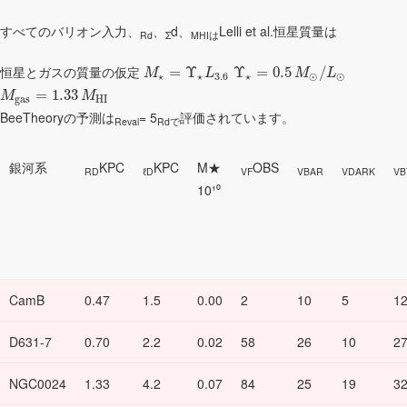
すべてのバリオン入力、
、
d、
Lelli et al.恒星質量は
Rd
Σ
MHIは
恒星とガスの質量の仮定
=
Υ
Υ
=
0.5
/
M
L
M
L
⋆
⋆
3.6
⋆
⊙
⊙
=
1.33
M
M
g
a
s
H
I
BeeTheoryの予測は
= 5
評価されています。
Reval
Rdで
銀河系
KPC
KPC
M★
OBS
RD
ℓD
VF
VBAR
VDARK
VB
10¹⁰
CamB
0.47
1.5
0.00
2
10
5
1
D631-7
0.70
2.2
0.02
58
26
10
2
NGC0024
1.33
4.2
0.07
84
25
19
3