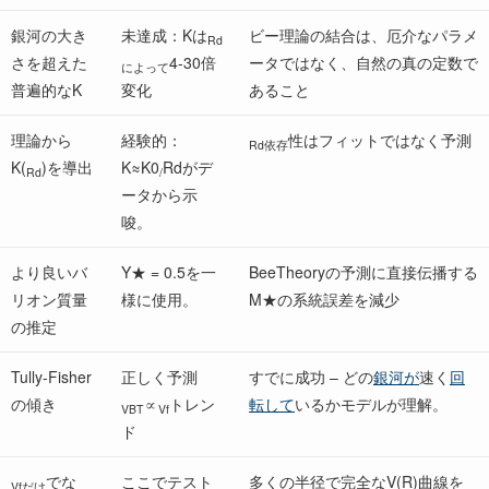
銀河の大き
未達成：Kは
ビー理論の結合は、厄介なパラメ
Rd
さを超えた
4-30倍
ータではなく、自然の真の定数で
によって
普遍的なK
変化
あること
理論から
経験的：
性はフィットではなく予測
Rd依存
K(
)を導出
K≈K0
Rdがデ
Rd
/
ータから示
唆。
より良いバ
Υ★ = 0.5を一
BeeTheoryの予測に直接伝播する
リオン質量
様に使用。
M★の系統誤差を減少
の推定
Tully-Fisher
正しく予測
すでに成功 – どの
銀河が
速く
回
の傾き
∝
トレン
転して
いるかモデルが理解。
VBT
Vf
ド
でな
ここでテスト
多くの半径で完全なV(R)曲線を
Vfだけ