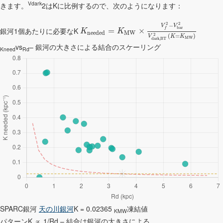
Vdark
きます。
2はKに比例するので、次のようになります：
2
2
−
V
V
b
a
r
銀河1個あたりに必要なK
=
×
f
K
K
n
e
e
d
e
d
M
W
2
(
=
)
V
K
K
M
W
d
a
r
k
,
B
T
vs
– 銀河の大きさによる結合のスケーリング
Kneed
Rd
SPARC銀河
天の川銀河
K = 0.02365
凍結値
KMW
パターンK ∝ 1/Rd – 結合は銀河の大きさによる