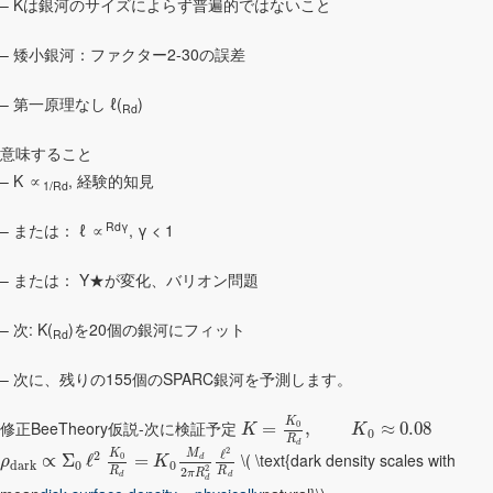
– Kは銀河のサイズによらず普遍的ではないこと
– 矮小銀河：ファクター2-30の誤差
– 第一原理なし ℓ(
)
Rd
意味すること
– K ∝
, 経験的知見
1/Rd
Rdγ
– または： ℓ ∝
, γ < 1
– または： Υ★が変化、バリオン問題
– 次: K(
)を20個の銀河にフィット
Rd
– 次に、残りの155個のSPARC銀河を予測します。
K
修正BeeTheory仮説-次に検証予定
0
=
,
≈
0.08
K
K
0
R
d
2
ℓ
K
M
2
\( \text{dark density scales with
0
∝
Σ
ℓ
=
d
ρ
K
d
a
r
k
0
0
2
R
R
2
π
R
d
d
d