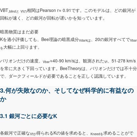
VBT
相関はPearson r≈ 0.91です。このモデルは、どの銀河が
,blindと
Vfの
回転が速く、どの銀河が回転が遅いかを知っています。
暗黒物質はまだ必要
Kを過小評価しても、Bee理論の暗黒成分
、20の銀河すべてで
Vdarkは
Vbar
大幅に上回ります。
を
バリオンだけの速度、
≈40-90 km/sは、観測された
、51-278 km/s
Vbar
Vf
を常に大きく下回っています。BeeTheoryは、バリオンだけでは不十分
で、ダークフィールドが必要であることを正しく認識しています。
3.何が失敗なのか、そしてなぜ科学的に有益なの
か
3.1 銀河ごとに必要なK
各銀河で正確な
得られるKの値を求めると、
求めることがで
Vfが
Kneedを