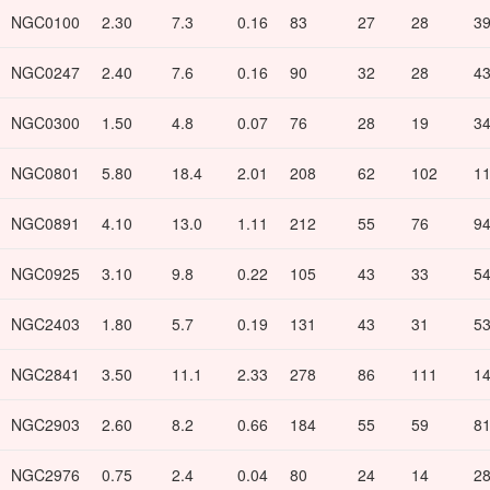
NGC0100
2.30
7.3
0.16
83
27
28
3
NGC0247
2.40
7.6
0.16
90
32
28
4
NGC0300
1.50
4.8
0.07
76
28
19
3
NGC0801
5.80
18.4
2.01
208
62
102
1
NGC0891
4.10
13.0
1.11
212
55
76
9
NGC0925
3.10
9.8
0.22
105
43
33
5
NGC2403
1.80
5.7
0.19
131
43
31
5
NGC2841
3.50
11.1
2.33
278
86
111
1
NGC2903
2.60
8.2
0.66
184
55
59
8
NGC2976
0.75
2.4
0.04
80
24
14
2