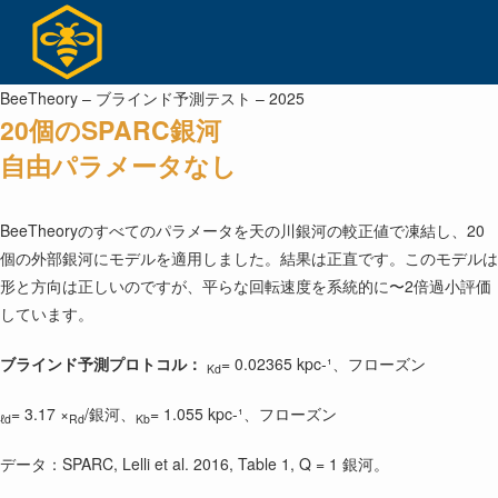
コ
ン
テ
ン
BeeTheory – ブラインド予測テスト – 2025
20個のSPARC銀河
ツ
へ
自由パラメータなし
ス
キ
BeeTheoryのすべてのパラメータを天の川銀河の較正値で凍結し、20
ッ
個の外部銀河にモデルを適用しました。結果は正直です。このモデルは
プ
形と方向は正しいのですが、平らな回転速度を系統的に〜2倍過小評価
しています。
ブラインド予測プロトコル：
= 0.02365 kpc-¹、フローズン
Kd
= 3.17 ×
/銀河、
= 1.055 kpc-¹、フローズン
ℓd
Rd
Kb
データ：SPARC, Lelli et al. 2016, Table 1, Q = 1 銀河。