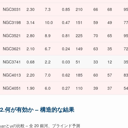
NGC3031
2.30
7.3
0.85
210
66
68
9
NGC3198
3.14
10.0
0.47
151
59
49
7
NGC3521
2.80
8.9
0.81
225
70
65
9
NGC3621
2.10
6.7
0.24
149
63
35
7
NGC3741
0.68
2.2
0.03
51
33
12
3
NGC4013
2.20
7.0
0.62
185
60
57
8
NGC4051
1.90
6.0
0.27
110
39
37
5
2.何が有効か – 構造的な結果
と
の比較 – 全 20 銀河、ブラインド予測
VBT
Vf