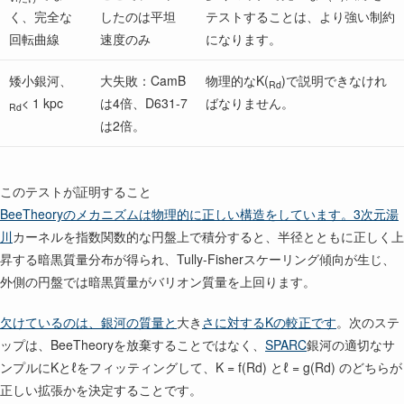
く、完全な
したのは平坦
テストすることは、より強い制約
回転曲線
速度のみ
になります。
矮小銀河、
大失敗：CamB
物理的なK(
)で説明できなけれ
Rd
< 1 kpc
は4倍、D631-7
ばなりません。
Rd
は2倍。
このテストが証明すること
BeeTheoryのメカニズムは物理的に正しい構造をしています。3次元湯
川
カーネルを指数関数的な円盤上で積分すると、半径とともに正しく上
昇する暗黒質量分布が得られ、Tully-Fisherスケーリング傾向が生じ、
外側の円盤では暗黒質量がバリオン質量を上回ります。
欠けているのは、銀河の質量と
大き
さに対するKの較正です
。次のステ
ップは、BeeTheoryを放棄することではなく、
SPARC
銀河の適切なサ
ンプルにKとℓをフィッティングして、K = f(Rd) とℓ = g(Rd) のどちらが
正しい拡張かを決定することです。