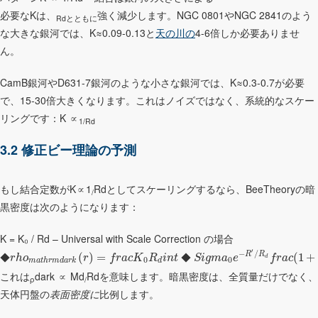
必要なKは、
強く減少します。NGC 0801やNGC 2841のよう
Rdとともに
な大きな銀河では、K≈0.09-0.13と
天の川の
4-6倍しか必要ありませ
ん。
CamB銀河やD631-7銀河のような小さな銀河では、K≈0.3-0.7が必要
で、15-30倍大きくなります。これはノイズではなく、系統的なスケー
リングです：K ∝
1/Rd
3.2 修正ビー理論の予測
もし結合定数がK∝1
Rdとしてスケーリングするなら、BeeTheoryの暗
/
黒密度は次のようになります：
K = K₀ / Rd – Universal with Scale Correction の場合
′
−
/
R
R
(
)
=
(
1
+
◆
◆
r
h
o
r
f
r
a
c
K
R
i
n
t
S
i
g
m
a
e
f
r
a
c
d
0
0
m
a
t
h
r
m
d
a
r
k
d
これは
dark ∝ Md
Rdを意味します。暗黒密度は、全質量だけでなく、
ρ
/
天体円盤の
表面密度に
比例します。