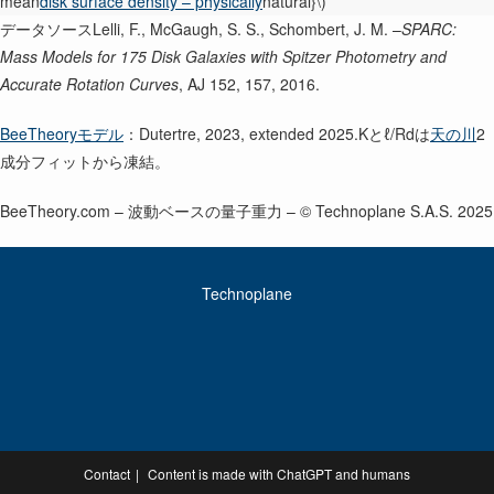
mean
disk surface density – physically
natural}\)
データソースLelli, F., McGaugh, S. S., Schombert, J. M. –
SPARC:
Mass Models for 175 Disk Galaxies with Spitzer Photometry and
Accurate Rotation Curves
, AJ 152, 157, 2016.
BeeTheoryモデル
：Dutertre, 2023, extended 2025.Kとℓ/Rdは
天の川
2
成分フィットから凍結。
BeeTheory.com – 波動ベースの量子重力 – © Technoplane S.A.S. 2025
Technoplane
Contact
Content is made with ChatGPT and humans