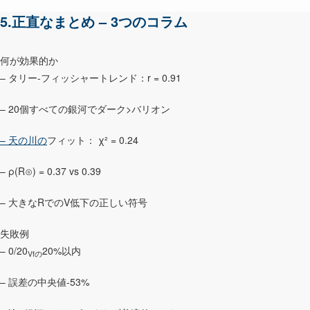
5.正直なまとめ – 3つのコラム
何が効果的か
– タリー-フィッシャートレンド：r = 0.91
– 20個すべての銀河でダーク>バリオン
– 天の川の
フィット： χ² = 0.24
– ρ(R⊙) = 0.37 vs 0.39
– 大きなRでのV低下の正しい符号
失敗例
– 0/20
20%以内
Vfの
– 誤差の中央値-53%