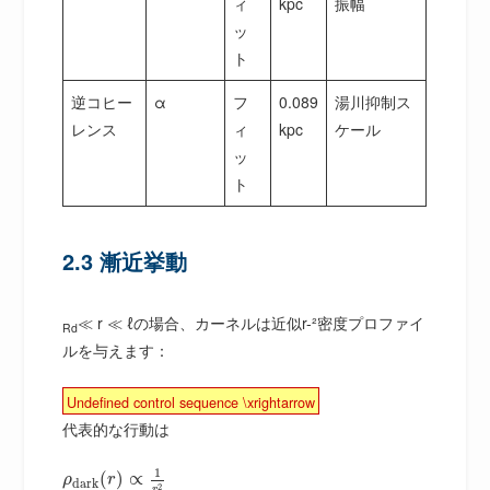
ィ
kpc
振幅
ッ
ト
逆コヒー
α
フ
0.089
湯川抑制ス
レンス
ィ
kpc
ケール
ッ
ト
2.3 漸近挙動
≪ r ≪ ℓの場合、カーネルは近似r-²密度プロファイ
Rd
ルを与えます：
Undefined control sequence \xrightarrow
代表的な行動は
1
(
)
∝
ρ
r
d
a
r
k
2