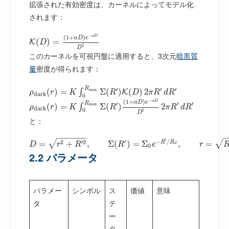
拡張された有効密度は、カーネルによってモデル化
されます：
−
(
1
+
)
α
D
α
D
e
(
)
=
K
D
2
D
このカーネルを可視円盤に適用すると、3次元
暗黒質
量
密度が得られます：
R
′
′
′
m
a
x
(
)
=
Σ
(
)
(
)
2
∫
K
ρ
r
K
R
D
π
R
d
R
d
a
r
k
0
−
(
1
+
)
α
D
α
D
e
R
′
′
′
m
a
x
(
)
=
Σ
(
)
2
∫
ρ
r
K
R
π
R
d
R
d
a
r
k
0
2
D
と：
−
−
−
−
−
−
−
′
′
−
/
2
′
2
√
√
R
R
=
+
,
Σ
(
)
=
Σ
,
=
D
r
R
R
e
r
d
0
2.2 パラメータ
パラメー
シンボル
ス
価値
意味
タ
テ
ー
タ