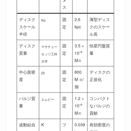
ス
ディスク
固
2.6
薄型ディス
Rd
スケール
定
kpc
クのスケー
半径
ル長
ディスク
固
3.5 ×
恒星円盤質
マサチュー
質量
定
10¹⁰
量
セッツ工科
M⊙
大学
中心面密
固
800
ディスクの
Σ0
度
定
M ⊙/
正規化
個
バルジ質
固
1.2 ×
コンパクト
エムビー
量
定
10¹⁰
なバルジの
M⊙
貢献
波動結合
K
フ
0.039
有効密度の