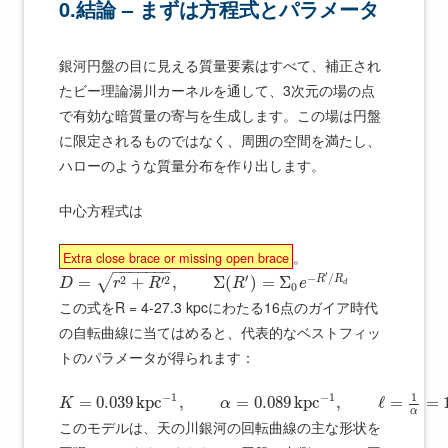
0.結論 – まずは方程式とパラメータ
銀河円盤の目に見える質量要素はすべて、補正され
たビー理論湯川カーネルを通して、3次元の場の点
で有効な暗質量の寄与を生成します。この場は円盤
に限定されるものではなく、周囲の空間を満たし、
ハローのような質量分布を作り出します。
中心方程式は
。
Extra close brace or missing open brace
−
−
−
−
−
−
−
′
′
−
/
2
′
2
√
R
R
=
+
,
Σ
(
)
=
Σ
D
r
R
R
e
d
0
この式をR = 4-27.3 kpcにわたる16点のガイア時代
の自転曲線に当てはめると、代表的なベストフィッ
トのパラメータが得られます：
−
1
−
1
1
=
0.039
k
p
c
,
=
0.089
k
p
c
,
ℓ
=
=
K
α
α
このモデルは、天の川銀河の回転曲線の主な形状を