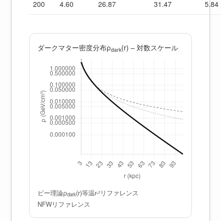
200
4.60
26.87
31.47
5.84
ダークマター密度分布ρ
(r) – 対数スケール
dark
ビー理論ρ
(r)
等温r-²リファレンス
dark
NFWリファレンス