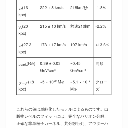
(16
222 ± 8 km/s
218km/秒
-1.8%
Vc
kpc)
(20
215 ± 10 km/s
秒速210km
-2.2%
Vc
kpc)
(27.3
173 ± 17 km/s
197 km/s
+13.6%
Vc
kpc)
(R⊙)
0.39 ± 0.03
~0.45
同順
ρdark
GeV/cm³
GeV/cm³
(<8
~5 × 10¹⁰ M⊙
~5.1 × 10¹⁰
クロー
ダーク
kpc)
M⊙
ズ
これらの値は単純化したモデルによるものです。出
版物レベルのフィットには、完全なバリオン分解、
正確な非単極子カーネル、共分散行列、アウターハ