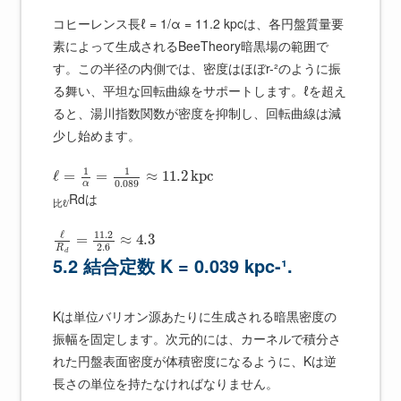
コヒーレンス長ℓ = 1/α = 11.2 kpcは、各円盤質量要
素によって生成されるBeeTheory暗黒場の範囲で
す。この半径の内側では、密度はほぼr-²のように振
る舞い、平坦な回転曲線をサポートします。ℓを超え
ると、湯川指数関数が密度を抑制し、回転曲線は減
少し始めます。
1
1
ℓ
=
=
≈
11.2
k
p
c
0.089
α
Rdは
比ℓ/
ℓ
11.2
=
≈
4.3
2.6
R
d
5.2 結合定数 K = 0.039 kpc-¹.
Kは単位バリオン源あたりに生成される暗黒密度の
振幅を固定します。次元的には、カーネルで積分さ
れた円盤表面密度が体積密度になるように、Kは逆
長さの単位を持たなければなりません。