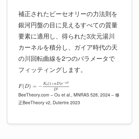
補正されたビーセオリーの力法則を
銀河円盤の目に見えるすべての質量
要素に適用し、得られた3次元湯川
カーネルを積分し、ガイア時代の天
の川回転曲線を2つのパラメータで
フィッティングします。
−
(
1
+
)
α
D
K
α
D
e
0
(
)
=
−
F
D
2
D
BeeTheory.com – Ou et al., MNRAS 528, 2024 – 修
正BeeTheory v2, Dutertre 2023