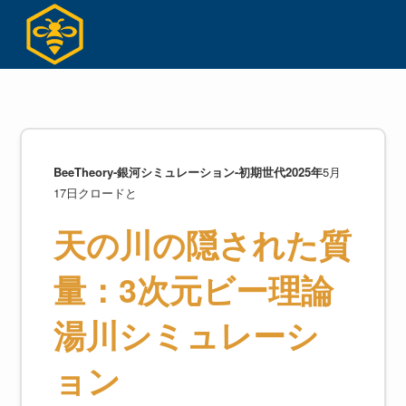
コ
ン
テ
ン
ツ
へ
ス
キ
BeeTheory-銀河シミュレーション-初期世代2025年
5月
ッ
17日クロードと
プ
天の川の隠された質
量：3次元ビー理論
湯川シミュレーシ
ョン