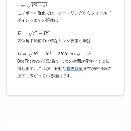
−
−
−
−
−
−
2
2
√
=
+
r
R
z
モノポール近似では、ソースリングからフィールド
ポイントまでの距離は
−
−
−
−
−
−
−
2
′
2
√
=
+
D
r
R
方位角平均前の正確なリング要素距離は
−
−
−
−
−
−
−
−
−
−
−
−
−
−
−
−
−
−
−
−
−
2
′
2
′
2
=
+
−
2
cos
+
√
D
R
R
R
R
ϕ
z
BeeTheoryの暗黒場は、3つの空間次元すべてに伝
播します。これが、有効な
暗黒質量
分布が銀河面の
上下に広がっている理由です。