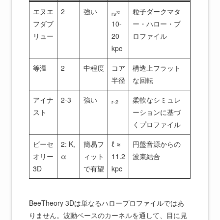
エヌエ
2
強い
≈
粒子ダークマタ
rs
フダブ
10-
ー・ハロー・プ
リュー
20
ロファイル
kpc
等温
2
中程度
コア
構造上フラット
半径
な回転
アイナ
2-3
強い
柔軟なシミュレ
r-2
スト
ーションに基づ
くプロファイル
ビーセ
2: K,
簡易フ
ℓ ≈
円盤音源からの
オリー
α
ィット
11.2
波束結合
3D
で有望
kpc
BeeTheory 3Dは単なるハロープロファイルではあ
りません。波動ベースのカーネルを通して、目に見