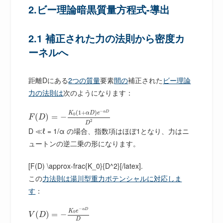
2.ビー理論暗黒質量方程式-導出
2.1 補正された力の法則から密度カ
ーネルへ
距離Dにある
2つの質量
要素
間の
補正された
ビー理論
力の法則は
次のようになります：
−
(
1
+
)
α
D
K
α
D
e
0
(
)
=
−
F
D
2
D
D ≪ℓ = 1/α の場合、指数項はほぼ1となり、力はニ
ュートンの逆二乗の形になります。
[F(D) \approx-frac{K_0}{D^2}[/latex].
この
力法則は湯川型重力ポテンシャルに対応しま
す
：
−
α
D
K
e
0
(
)
=
−
V
D
D