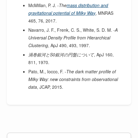
McMillan, P. J. -
The
mass distribution and
gravitational potential of Milky Way
, MNRAS
465, 76, 2017.
Navarro, J. F., Frenk, C. S., White, S. D. M. -
A
Universal Density Profile from Hierarchical
Clustering
, ApJ 490, 493, 1997.
渦巻銀河とS0銀河の円盤について
, ApJ 160,
811, 1970.
Pato, M., Iocco, F. -
The dark matter profile of
Milky Way: new constraints from observational
data
, JCAP, 2015.