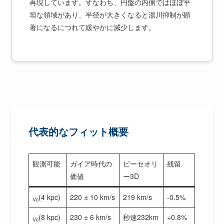
再現しています。すなわち、円盤の内側ではほぼ平
坦な領域があり、半径が大きくなると湯川抑制が顕
著になるにつれて緩やかに減少します。
代表的なフィット概要
観測可能
ガイア時代の
ビーセオリ
残留
価値
ー3D
(4 kpc)
220 ± 10 km/s
219 km/s
-0.5%
Vc
(8 kpc)
230 ± 6 km/s
秒速232km
+0.8%
Vc