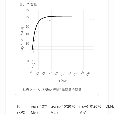
量、全質量
可視円盤＋バルジ
Bee理論暗黒質量
全質量
R
(10¹⁰
(10¹2070
(10¹2070
DM/
MBAR
MDARK
MTOT
(KPC)
M⊙)
M⊙)
M⊙)