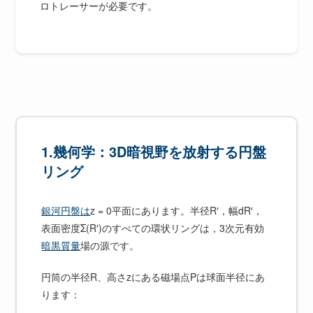
ロトレーサーが必要です。
1.幾何学：3D暗視野を放射する円盤
リング
銀河円盤は
z = 0平面にあります。半径R′，幅dR′，
表面密度Σ(R′)のすべての環状リングは，3次元有効
暗黒質量
場の源です。
円筒の半径R、高さzにある磁場点Pは球面半径にあ
ります：