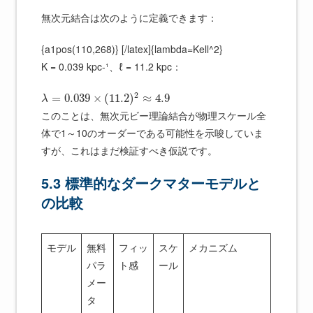
無次元結合は次のように定義できます：
{a1pos(110,268)} [/latex]{lambda=Kell^2}
K = 0.039 kpc-¹、ℓ = 11.2 kpc：
2
=
0.039
×
(
11.2
)
≈
4.9
λ
このことは、無次元ビー理論結合が物理スケール全
体で1～10のオーダーである可能性を示唆していま
すが、これはまだ検証すべき仮説です。
5.3 標準的なダークマターモデルと
の比較
モデル
無料
フィッ
スケ
メカニズム
パラ
ト感
ール
メー
タ