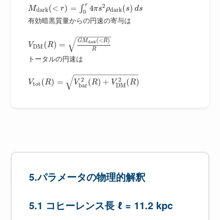
r
2
(
<
)
=
4
(
)
∫
M
r
π
s
ρ
s
d
s
d
a
r
k
d
a
r
k
0
有効暗黒質量からの円速の寄与は
−
−
−
−
−
−
−
−
√
(
<
)
G
M
R
d
a
r
k
(
)
=
V
R
D
M
R
トータルの円速は
−
−
−
−
−
−
−
−
−
−
−
−
−
−
√
2
2
(
)
=
(
)
+
(
)
V
R
V
R
V
R
t
o
t
D
M
b
a
r
5.パラメータの物理的解釈
5.1 コヒーレンス長 ℓ = 11.2 kpc