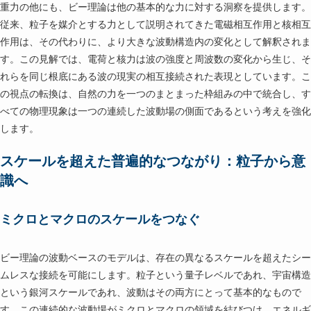
重力の他にも、ビー理論は他の基本的な力に対する洞察を提供します。
従来、粒子を媒介とする力として説明されてきた電磁相互作用と核相互
作用は、その代わりに、より大きな波動構造内の変化として解釈されま
す。この見解では、電荷と核力は波の強度と周波数の変化から生じ、そ
れらを同じ根底にある波の現実の相互接続された表現としています。こ
の視点の転換は、自然の力を一つのまとまった枠組みの中で統合し、す
べての物理現象は一つの連続した波動場の側面であるという考えを強化
します。
スケールを超えた普遍的なつながり：粒子から意
識へ
ミクロとマクロのスケールをつなぐ
ビー理論の波動ベースのモデルは、存在の異なるスケールを超えたシー
ムレスな接続を可能にします。粒子という量子レベルであれ、宇宙構造
という銀河スケールであれ、波動はその両方にとって基本的なもので
す。この連続的な波動場がミクロとマクロの領域を結びつけ、エネルギ