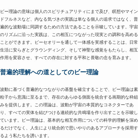
ビー理論の意味は個人のスピリチュアリティにまで及び、瞑想やマイン
ドフルネスなど、内なる気づきの実践は単なる個人の追求ではなく、普
遍的な波動場に同調するための方法であることを示唆しています。宇宙
のリズムに沿った実践は、この相互につながった現実との調和を高める
ことができます。ビーセオリーを通して一体感を実感することは、日常
生活に安らぎとグラウンディング、そして神聖な感覚をもたらし、相互
作用を変容させ、すべての存在に対する平和と畏敬の念を育みます。
普遍的理解への道としてのビー理論
波動に基づく普遍的なつながりの基盤を確立することで、ビー理論は素
粒子から意識に至るまで、存在のあらゆる側面を統合する画期的な枠組
みを提供します。この理論は、波動が宇宙の本質的なコネクターであ
り、すべての実体を結びつける連続的な共鳴場を作り出すことを示唆し
ています。ビー理論は、基本的な相互作用についての科学的理解を深め
るだけでなく、人生により統合的で思いやりのあるアプローチを採用す
るよう私たちを誘います。