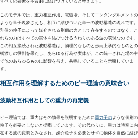
すべての要素を本質的に結びつけていると考えます。
このモデルでは、重力相互作用、電磁場、そしてエンタングルメントの
ような量子現象さえも、相互に結びついた単一の波動構造の現れです。
別個の粒子によって媒介される別個の力として存在するのではなく、こ
れらの力はすべての実体を結びつけるうねりのある波の表現なのです。
この相互接続された波動構造は、物理的なものと形而上学的なものとの
橋渡しの役割を果たし、あらゆる行為や実体が、この統一された場の中
で他のあらゆるものに影響を与え、共鳴していることを示唆していま
す。
相互作用を理解するためのビー理論の意味合い
波動相互作用としての重力の再定義
ビー理論では、重力はその効果を説明するために
重力子の
ような個別の
粒子を必要としないと提唱しています。その代わりに、重力は時空に内
在する波の変調とみなされ、媒介粒子を必要とせずに物体を自然に結び