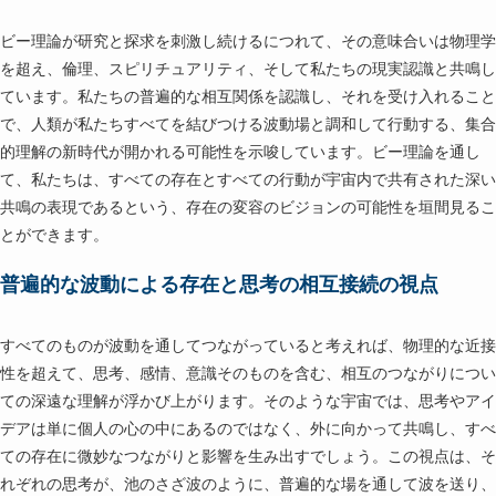
ビー理論が研究と探求を刺激し続けるにつれて、その意味合いは物理学
を超え、倫理、スピリチュアリティ、そして私たちの現実認識と共鳴し
ています。私たちの普遍的な相互関係を認識し、それを受け入れること
で、人類が私たちすべてを結びつける波動場と調和して行動する、集合
的理解の新時代が開かれる可能性を示唆しています。ビー理論を通し
て、私たちは、すべての存在とすべての行動が宇宙内で共有された深い
共鳴の表現であるという、存在の変容のビジョンの可能性を垣間見るこ
とができます。
普遍的な波動による存在と思考の相互接続の視点
すべてのものが波動を通してつながっていると考えれば、物理的な近接
性を超えて、思考、感情、意識そのものを含む、相互のつながりについ
ての深遠な理解が浮かび上がります。そのような宇宙では、思考やアイ
デアは単に個人の心の中にあるのではなく、外に向かって共鳴し、すべ
ての存在に微妙なつながりと影響を生み出すでしょう。この視点は、そ
れぞれの思考が、池のさざ波のように、普遍的な場を通して波を送り、