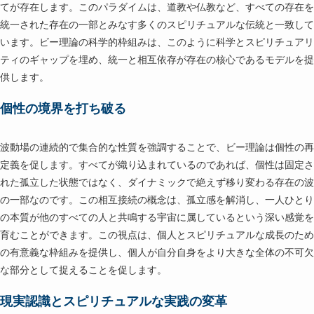
てが存在します。このパラダイムは、道教や仏教など、すべての存在を
統一された存在の一部とみなす多くのスピリチュアルな伝統と一致して
います。ビー理論の科学的枠組みは、このように科学とスピリチュアリ
ティのギャップを埋め、統一と相互依存が存在の核心であるモデルを提
供します。
個性の境界を打ち破る
波動場の連続的で集合的な性質を強調することで、ビー理論は個性の再
定義を促します。すべてが織り込まれているのであれば、個性は固定さ
れた孤立した状態ではなく、ダイナミックで絶えず移り変わる存在の波
の一部なのです。この相互接続の概念は、孤立感を解消し、一人ひとり
の本質が他のすべての人と共鳴する宇宙に属しているという深い感覚を
育むことができます。この視点は、個人とスピリチュアルな成長のため
の有意義な枠組みを提供し、個人が自分自身をより大きな全体の不可欠
な部分として捉えることを促します。
現実認識とスピリチュアルな実践の変革