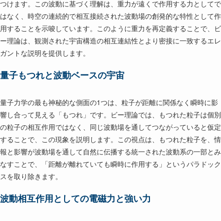
つけます。この波動に基づく理解は、重力が遠くで作用する力としてで
はなく、時空の連続的で相互接続された波動場の創発的な特性として作
用することを示唆しています。このように重力を再定義することで、ビ
ー理論は、観測された宇宙構造の相互連結性とより密接に一致するエレ
ガントな説明を提供します。
量子もつれと波動ベースの宇宙
量子力学の最も神秘的な側面の1つは、粒子が距離に関係なく瞬時に影
響し合って見える「もつれ」です。ビー理論では、もつれた粒子は個別
の粒子の相互作用ではなく、同じ波動場を通してつながっていると仮定
することで、この現象を説明します。この視点は、もつれた粒子を、情
報と影響が波動場を通して自然に伝播する統一された波動系の一部とみ
なすことで、「距離が離れていても瞬時に作用する」というパラドック
スを取り除きます。
波動相互作用としての電磁力と強い力