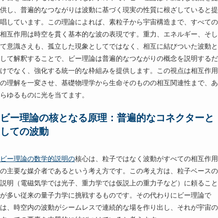
供し、普遍的なつながりは波動に基づく現実の性質に根ざしていると提
唱しています。この理論によれば、素粒子から宇宙構造まで、すべての
相互作用は時空を貫く基本的な波の表現です。重力、エネルギー、そし
て意識さえも、孤立した現象としてではなく、相互に結びついた波動と
して解釈することで、ビー理論は普遍的なつながりの概念を説明するだ
けでなく、強化する統一的な枠組みを提供します。この視点は相互作用
の理解を一変させ、基礎物理学から生命そのものの相互関連性まで、あ
らゆるものに光を当てます。
ビー理論の核となる原理：普遍的なコネクターと
しての波動
ビー理論の数学的説明の
核心は、粒子ではなく波動がすべての相互作用
の主要な媒介者であるという考え方です。この考え方は、粒子ベースの
説明（電磁気学では光子、重力学では仮説上の重力子など）に頼ること
が多い従来の量子力学に挑戦するものです。その代わりにビー理論で
は、時空内の波動がシームレスで連続的な場を作り出し、それが宇宙の