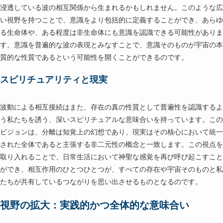
浸透している波の相互関係から生まれるかもしれません。このような広
い視野を持つことで、意識をより包括的に定義することができ、あらゆ
る生命体や、ある程度は非生命体にも意識を認識できる可能性がありま
す。意識を普遍的な波の表現とみなすことで、意識そのものが宇宙の本
質的な性質であるという可能性を開くことができるのです。
スピリチュアリティと現実
波動による相互接続はまた、存在の真の性質として普遍性を認識するよ
う私たちを誘う、深いスピリチュアルな意味合いを持っています。この
ビジョンは、分離は知覚上の幻想であり、現実はその核心において統一
された全体であると主張する非二元性の概念と一致します。この視点を
取り入れることで、日常生活において神聖な感覚を再び呼び起こすこと
ができ、相互作用のひとつひとつが、すべての存在や宇宙そのものと私
たちが共有しているつながりを思い出させるものとなるのです。
視野の拡大：実践的かつ全体的な意味合い