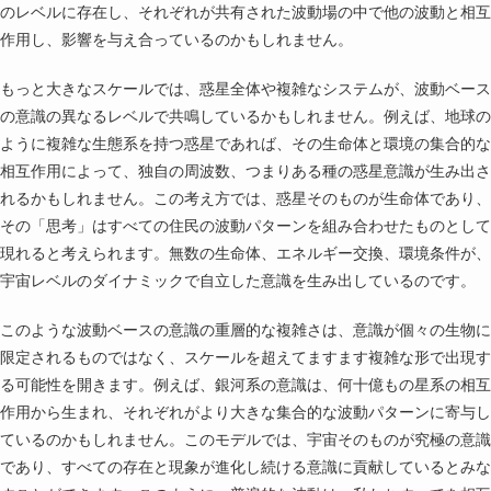
のレベルに存在し、それぞれが共有された波動場の中で他の波動と相互
作用し、影響を与え合っているのかもしれません。
もっと大きなスケールでは、惑星全体や複雑なシステムが、波動ベース
の意識の異なるレベルで共鳴しているかもしれません。例えば、地球の
ように複雑な生態系を持つ惑星であれば、その生命体と環境の集合的な
相互作用によって、独自の周波数、つまりある種の惑星意識が生み出さ
れるかもしれません。この考え方では、惑星そのものが生命体であり、
その「思考」はすべての住民の波動パターンを組み合わせたものとして
現れると考えられます。無数の生命体、エネルギー交換、環境条件が、
宇宙レベルのダイナミックで自立した意識を生み出しているのです。
このような波動ベースの意識の重層的な複雑さは、意識が個々の生物に
限定されるものではなく、スケールを超えてますます複雑な形で出現す
る可能性を開きます。例えば、銀河系の意識は、何十億もの星系の相互
作用から生まれ、それぞれがより大きな集合的な波動パターンに寄与し
ているのかもしれません。このモデルでは、宇宙そのものが究極の意識
であり、すべての存在と現象が進化し続ける意識に貢献しているとみな