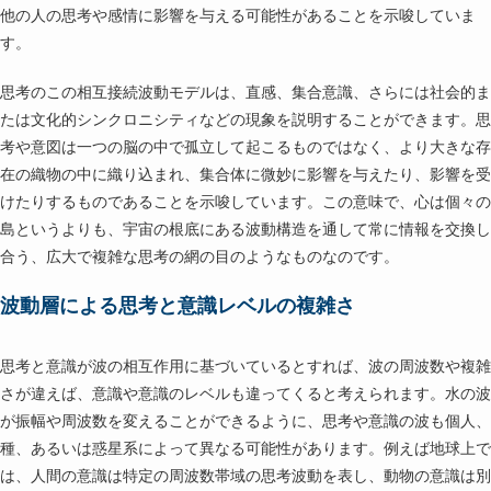
他の人の思考や感情に影響を与える可能性があることを示唆していま
す。
思考のこの相互接続波動モデルは、直感、集合意識、さらには社会的ま
たは文化的シンクロニシティなどの現象を説明することができます。思
考や意図は一つの脳の中で孤立して起こるものではなく、より大きな存
在の織物の中に織り込まれ、集合体に微妙に影響を与えたり、影響を受
けたりするものであることを示唆しています。この意味で、心は個々の
島というよりも、宇宙の根底にある波動構造を通して常に情報を交換し
合う、広大で複雑な思考の網の目のようなものなのです。
波動層による思考と意識レベルの複雑さ
思考と意識が波の相互作用に基づいているとすれば、波の周波数や複雑
さが違えば、意識や意識のレベルも違ってくると考えられます。水の波
が振幅や周波数を変えることができるように、思考や意識の波も個人、
種、あるいは惑星系によって異なる可能性があります。例えば地球上で
は、人間の意識は特定の周波数帯域の思考波動を表し、動物の意識は別