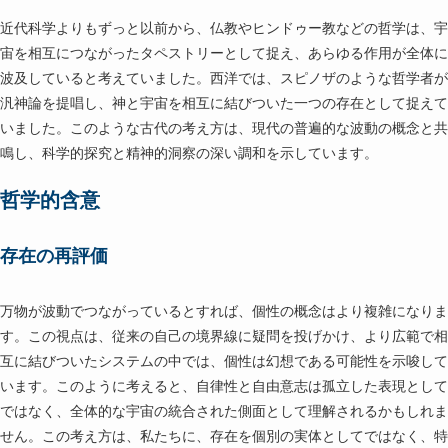
近代科学よりもずっと以前から、仏教やヒンドゥー教などの哲学は、宇
宙を相互につながったタペストリーとして捉え、あらゆる作用が全体に
波及していると考えていました。西洋では、スピノザのような哲学者が
汎神論を提唱し、神と宇宙を相互に結びついた一つの存在として捉えて
いました。このような古代の考え方は、現代の普遍的な波動の概念と共
鳴し、科学的探究と精神的洞察の深い調和を示しています。
哲学的含意
存在の再評価
万物が波動でつながっているとすれば、個性の概念はより複雑になりま
す。この視点は、従来の自己の境界線に疑問を投げかけ、より広範で相
互に結びついたシステムの中では、個性は幻想である可能性を示唆して
います。このように考えると、自律性と自由意志は孤立した表現として
ではなく、全体的な宇宙の統合された側面として理解されるかもしれま
せん。この考え方は、私たちに、存在を個別の実体としてではなく、特