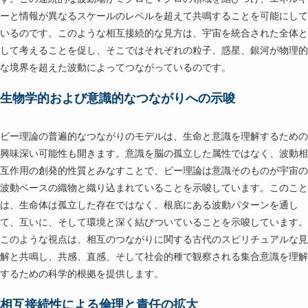
ーと情報が異なるスケールのレベルを超えて共鳴することを可能にして
いるのです。このような相互接続的な見方は、宇宙を統合された全体と
して考えることを促し、そこではそれぞれの粒子、惑星、銀河が物理的
な境界を超えた波動によってつながっているのです。
生物学的および意識的なつながりへの示唆
ビー理論の普遍的なつながりのモデルは、生命と意識を理解するための
興味深い可能性も開きます。意識を脳の孤立した属性ではなく、波動相
互作用の創発的性質とみなすことで、ビー理論は意識そのものが宇宙の
波動ベースの織物と織り込まれていることを示唆しています。このこと
は、生命体は孤立した存在ではなく、根底にある波動パターンを通し
て、互いに、そして環境と深く結びついていることを示唆しています。
このような視点は、相互のつながりに関する古代のスピリチュアルな見
解と共鳴し、共感、直感、そして社会的種で観察される集合意識を理解
するための科学的根拠を提供します。
相互接続性による倫理と責任の拡大