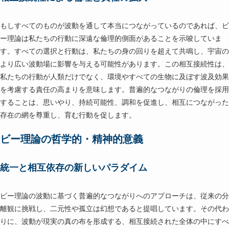
もしすべてのものが波動を通して本当につながっているのであれば、ビ
ー理論は私たちの行動に深遠な倫理的側面があることを示唆していま
す。すべての選択と行動は、私たちの身の回りを超えて共鳴し、宇宙の
より広い波動場に影響を与える可能性があります。この相互接続性は、
私たちの行動が人類だけでなく、環境やすべての生物に及ぼす波及効果
を考慮する責任の高まりを意味します。普遍的なつながりの倫理を採用
することは、思いやり、持続可能性、調和を促進し、相互につながった
存在の網を尊重し、育む行動を促します。
ビー理論の哲学的・精神的意義
統一と相互依存の新しいパラダイム
ビー理論の波動に基づく普遍的なつながりへのアプローチは、従来の分
離観に挑戦し、二元性や孤立は幻想であると提唱しています。その代わ
りに、波動が現実の真の布を形成する、相互接続された全体の中にすべ