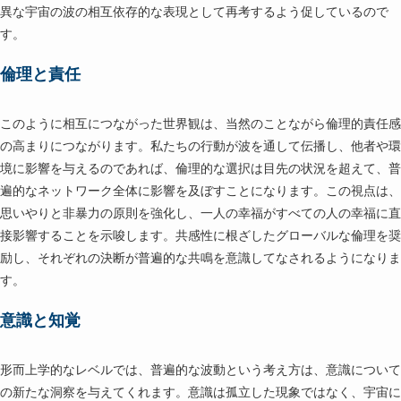
異な宇宙の波の相互依存的な表現として再考するよう促しているので
す。
倫理と責任
このように相互につながった世界観は、当然のことながら倫理的責任感
の高まりにつながります。私たちの行動が波を通して伝播し、他者や環
境に影響を与えるのであれば、倫理的な選択は目先の状況を超えて、普
遍的なネットワーク全体に影響を及ぼすことになります。この視点は、
思いやりと非暴力の原則を強化し、一人の幸福がすべての人の幸福に直
接影響することを示唆します。共感性に根ざしたグローバルな倫理を奨
励し、それぞれの決断が普遍的な共鳴を意識してなされるようになりま
す。
意識と知覚
形而上学的なレベルでは、普遍的な波動という考え方は、意識について
の新たな洞察を与えてくれます。意識は孤立した現象ではなく、宇宙に