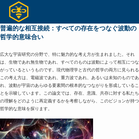
コ
ン
テ
普遍的な相互接続：すべての存在をつなぐ波動の
ン
ツ
哲学的意味合い
へ
ス
広大な宇宙研究の分野で、特に魅力的な考え方が生まれました。それ
キ
は、生物であれ無生物であれ、すべてのものは波動によって相互につな
ッ
がっているというものです。現代物理学と古代の哲学の両方に見られる
プ
この考え方は、電磁波であれ、重力波であれ、あるいは未知のものであ
れ、波動が宇宙のあらゆる要素間の根本的なつながりを形成しているこ
とを示唆しています。この論文では、存在、意識、共存に対する私たち
の理解をどのように再定義するかを考察しながら、このビジョンが持つ
哲学的な意味を探ります。