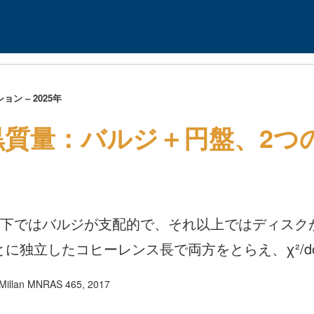
ン – 2025年
黒質量：バルジ＋円盤、2つ
kpc以下ではバルジが支配的で、それ以上ではディス
とに独立したコヒーレンス長で両方をとらえ、χ²/dof
Millan MNRAS 465, 2017