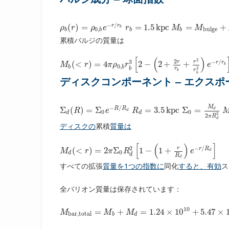
−
/
r
r
(
)
=
=
1.5
k
p
c
=
+
ρ
r
ρ
e
r
M
M
b
0
,
b
u
l
g
e
b
b
b
b
累積バルジの質量は
[
(
)
2
2
−
/
3
r
r
r
r
(
<
)
=
4
2
−
2
+
+
M
r
π
ρ
r
e
b
0
,
b
b
2
b
r
r
b
b
ディスクコンポーネント – エクス
M
−
/
R
R
Σ
(
)
=
Σ
=
3.5
k
p
c
Σ
=
d
R
e
R
d
0
0
d
d
2
2
π
R
d
ディスクの
累積
質量は
[
(
)
]
−
/
2
r
r
R
(
<
)
=
2
Σ
1
−
1
+
M
r
π
R
e
d
0
d
d
R
d
すべての拡張
質量を1つの指数に
同化
すると、有効
ス
全バリオン質量は保存されています：
10
=
+
=
1.24
×
10
+
5.47
×
M
M
M
b
a
r
,
t
o
t
a
l
b
d