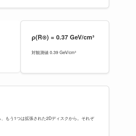
ρ(R⊙) = 0.37 GeV/cm³
対観測値 0.39 GeV/cm³
ら、もう1つは拡張された2Dディスクから。それぞ