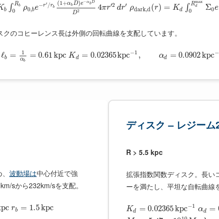
−
max
(
1
+
)
α
D
α
D
e
′
R
R
b
−
/
′
2
′
r
r
4
(
)
=
Σ
b
∫
∫
b
K
ρ
e
π
r
d
r
ρ
r
K
e
d
b
0
,
d
a
r
k
,
d
0
b
b
d
0
0
2
D
スクのコヒーレンス長は外側の回転曲線を支配しています。
1
−
1
ℓ
=
=
0.61
k
p
c
=
0.02365
k
p
c
,
=
0.0902
k
p
c
K
α
b
d
d
α
b
ディスク – レジーム
R > 5.5 kpc
め、
波動場は
中心付近で強
拡張指数関数ディスク。長い
/sから232km/sを支配。
ーを満たし、平坦な自転曲線を
−
1
k
p
c
=
1.5
k
p
c
=
0.02365
k
p
c
=
r
K
α
b
d
d
10