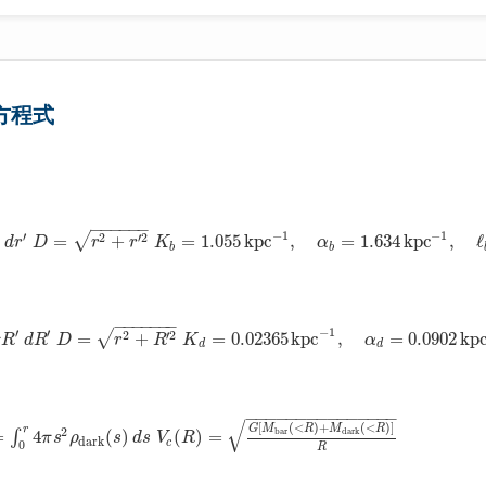
ス方程式
−
−
−
−
−
−
−
1
−
1
′
2
′
2
√
=
+
=
1.055
k
p
c
,
=
1.634
k
p
c
,
ℓ
d
r
D
r
r
K
α
b
b
−
−
−
−
−
−
−
−
1
′
′
2
′
2
√
=
+
=
0.02365
k
p
c
,
=
0.0902
k
p
π
R
d
R
D
r
R
K
α
d
d
−
−
−
−
−
−
−
−
−
−
−
−
−
−
−
√
[
(
<
)
+
(
<
)
]
G
M
R
M
R
r
2
b
a
r
d
a
r
k
=
4
(
)
(
)
=
∫
π
s
ρ
s
d
s
V
R
d
a
r
k
c
0
R