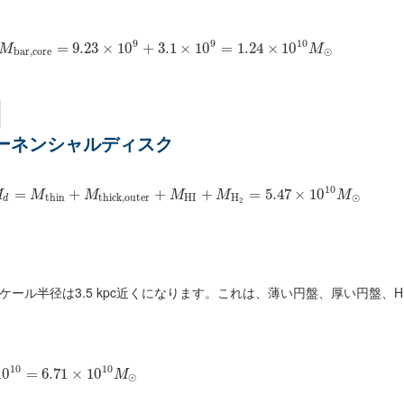
9
9
10
=
9.23
×
10
+
3.1
×
10
=
1.24
×
10
M
M
b
a
r
,
c
o
r
e
⊙
]
ポーネンシャルディスク
10
=
+
+
+
=
5.47
×
10
M
M
M
M
M
M
t
h
i
n
t
h
i
c
k
,
o
u
t
e
r
H
I
H
⊙
d
2
ケール半径は3.5 kpc近くになります。これは、薄い円盤、厚い円盤、
10
10
10
=
6.71
×
10
M
⊙