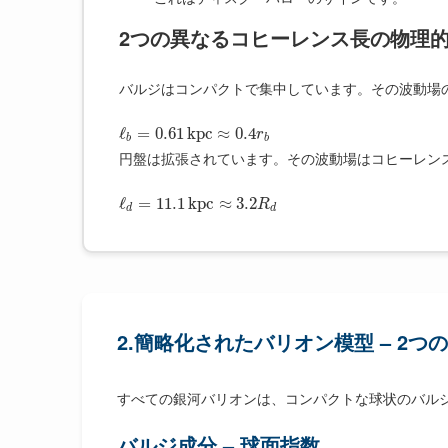
2つの異なるコヒーレンス長の物理
バルジはコンパクトで集中しています。その波動場
ℓ
=
0.61
k
p
c
≈
0.4
r
b
b
円盤は拡張されています。その波動場はコヒーレン
ℓ
=
11.1
k
p
c
≈
3.2
R
d
d
2.簡略化されたバリオン模型 – 2つ
すべての銀河バリオンは、コンパクトな球状のバル
バルジ成分 – 球面指数