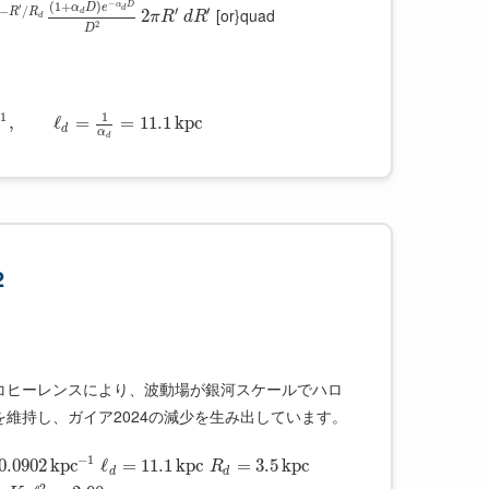
−
(
1
+
)
α
D
α
D
e
′
d
−
/
′
′
[or}quad
R
R
2
d
π
R
d
R
d
2
D
−
1
1
,
ℓ
=
=
11.1
k
p
c
d
α
d
2
コヒーレンスにより、波動場が銀河スケールでハロ
維持し、ガイア2024の減少を生み出しています。
−
1
0.0902
k
p
c
ℓ
=
11.1
k
p
c
=
3.5
k
p
c
R
d
d
2