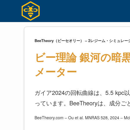
コ
ン
テ
ン
ツ
へ
BeeTheory（ビーセオリー） – 2レジーム・シミュレーショ
ス
ビー理論 銀河の暗
キ
ッ
メーター
プ
ガイア2024の回転曲線は、5.5 
っています。BeeTheoryは、成分ご
BeeTheory.com – Ou et al. MNRAS 528, 2024 – Mc