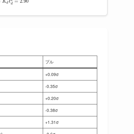
=
ℓ
=
2.90
K
d
d
プル
+0.09σ
-0.35σ
+0.20σ
-0.38σ
+1.31σ