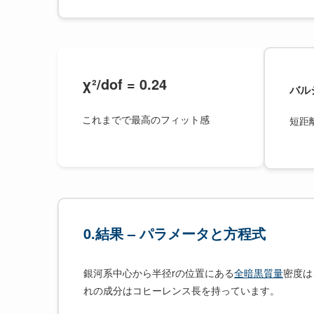
χ²/dof = 0.24
バル
これまでで最高のフィット感
短距
0.結果 – パラメータと方程式
銀河系中心から半径rの位置にある
全暗黒質量
密度は
れの成分はコヒーレンス長を持っています。