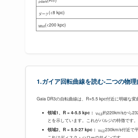
(R⊙)
ρdark
(<8 kpc)
ダーク
(<200 kpc)
Mtot
1.ガイア回転曲線を読む-二つの物
Gaia DR3の自転曲線は、R≈5.5 kpc付近に明確
領域1、R = 4-5.5 kpc：
約220km/sから
Vcは
とを示しています。これがバルジの特徴です。
領域2、R = 5.5-27 kpc：
230km/s付
Vcは
これはディスク・ハローのサインです。