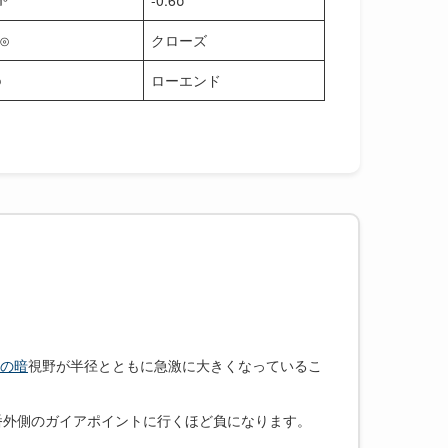
m³
-0.6σ
M⊙
クローズ
⊙
ローエンド
の暗
視野が半径とともに急激に大きくなっているこ
一番外側のガイアポイントに行くほど負になります。