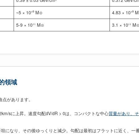
0.39 ± 0.03 GeV/cm³
0.372 GeV/c
~5 × 10¹⁰ M⊙
4.83 × 10¹⁰ 
5-9 × 10¹¹ M⊙
3.1 × 10¹¹ M
理的領域
な変曲点があります。
232km/sに上昇。速度勾配dV/dR > 0は、コンパクトな中心
質量があり、そ
近で平坦になり、その後ゆっくりと減少。勾配は最初はフラットに近く、