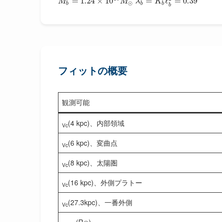
=
1.24
×
10
=
ℓ
=
0.39
M
M
λ
K
⊙
b
b
b
b
フィットの概要
観測可能
(4 kpc)、内部領域
Vc
(6 kpc)、変曲点
Vc
(8 kpc)、太陽圏
Vc
(16 kpc)、外側プラトー
Vc
(27.3kpc)、一番外側
Vc