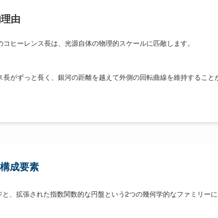
的理由
のコヒーレンス長は、光源自体の物理的スケールに匹敵します。
ス長がずっと長く、銀河の距離を越えて外側の回転曲線を維持すること
の構成要素
ジと、拡張された指数関数的な円盤という2つの幾何学的なファミリーに