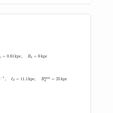
=
0.61
k
p
c
,
=
6
k
p
c
R
b
b
−
1
max
c
,
ℓ
=
11.1
k
p
c
,
=
25
k
p
c
R
d
d