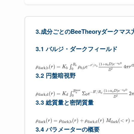
3.成分ごとのBeeTheoryダークマ
3.1 バルジ・ダークフィールド
−
(
1
+
)
α
D
α
D
e
′
R
b
−
/
′
2
r
r
(
)
=
4
b
∫
b
ρ
r
K
ρ
e
π
r
b
d
a
r
k
,
b
0
,
b
b
0
2
D
3.2 円盤暗視野
−
max
(
1
+
)
α
D
α
D
e
′
R
d
−
/
R
R
(
)
=
Σ
2
d
∫
ρ
r
K
e
d
d
d
a
r
k
,
d
0
d
0
2
D
3.3 総質量と密閉質量
(
)
=
(
)
+
(
)
(
<
)
ρ
r
ρ
r
ρ
r
M
r
d
a
r
k
d
a
r
k
,
b
d
a
r
k
,
d
d
a
r
k
3.4 パラメーターの概要