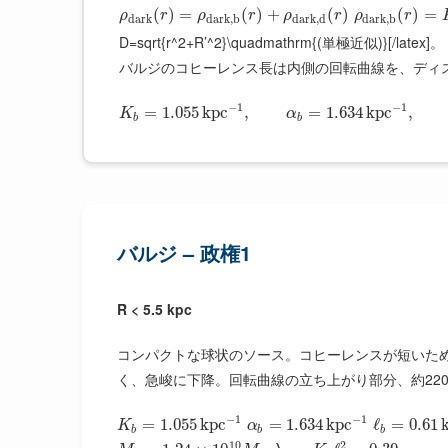
(
)
=
(
)
+
(
)
(
)
=
ρ
r
ρ
r
ρ
r
ρ
r
d
a
r
k
d
a
r
k
,
b
d
a
r
k
,
d
d
a
r
k
,
b
D=sqrt{r^2+R’^2}\quadmathrm{(単極近似)}[/latex]。
バルジのコヒーレンス長は内側の回転曲線を、ディ
−
1
−
1
=
1.055
k
p
c
,
=
1.634
k
p
c
,
K
α
b
b
バルジ – 政権1
R < 5.5 kpc
コンパクトな球状のソース。コヒーレンスが短いた
く、急峻に下降。回転曲線の立ち上がり部分、約220km
−
1
−
1
=
1.055
k
p
c
=
1.634
k
p
c
ℓ
=
0.61
K
α
b
b
b
10
2