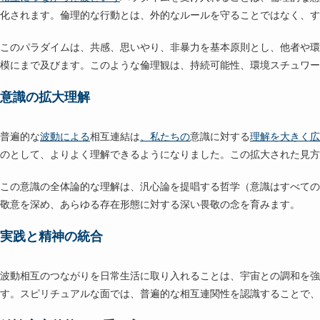
化されます。倫理的な行動とは、外的なルールを守ることではなく、す
このパラダイムは、共感、思いやり、非暴力を基本原則とし、他者や環
模にまで及びます。このような倫理観は、持続可能性、環境スチュワー
意識の拡大理解
普遍的な
波動による
相互連結は
、私たちの
意識に対する
理解を大きく広
のとして、よりよく理解できるようになりました。この拡大された見方
この意識の全体論的な理解は、汎心論を提唱する哲学（意識はすべての
敬意を深め、あらゆる存在形態に対する深い畏敬の念を育みます。
実践と精神の統合
波動相互のつながりを日常生活に取り入れることは、宇宙との調和を強
す。スピリチュアルな面では、普遍的な相互連関性を認識することで、