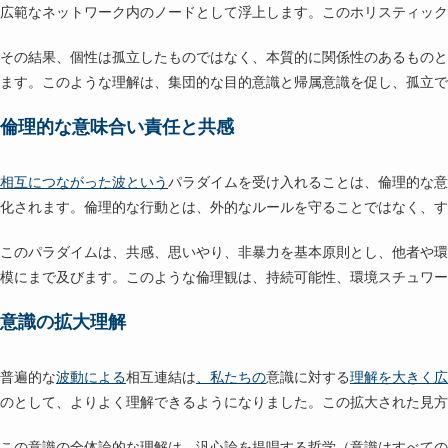
広範なネットワーク内のノードとして浮上します。このホリスティック
その結果、個性は孤立したものではなく、本質的に関係性のあるものと
ます。このような理解は、集団的な目的意識と帰属意識を促し、孤立で
倫理的な意味合い責任と共感
相互につながった波という
パラダイムを受け入れることは、倫理的な意
化されます。倫理的な行動とは、外的なルールを守ることではなく、す
このパラダイムは、共感、思いやり、非暴力を基本原則とし、他者や環
模にまで及びます。このような倫理観は、持続可能性、環境スチュワー
意識の拡大理解
普遍的な
波動による
相互連結は
、私たちの
意識に対する
理解を大きく広
のとして、よりよく理解できるようになりました。この拡大された見方
この意識の全体論的な理解は、汎心論を提唱する哲学（意識はすべての