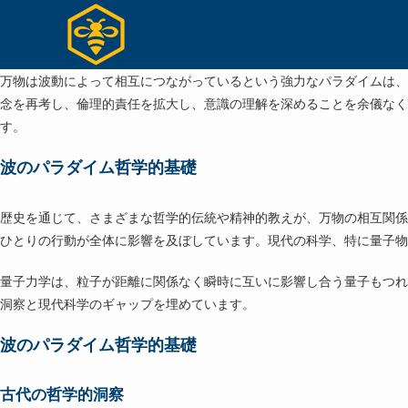
コ
ン
テ
ン
万物は波動によって相互につながっているという強力なパラダイムは、
ツ
念を再考し、倫理的責任を拡大し、意識の理解を深めることを余儀なく
へ
す。
ス
波のパラダイム哲学的基礎
キ
ッ
プ
歴史を通じて、さまざまな哲学的伝統や精神的教えが、万物の相互関係
ひとりの行動が全体に影響を及ぼしています。現代の科学、特に量子物
量子力学は、粒子が距離に関係なく瞬時に互いに影響し合う量子もつれ
洞察と現代科学のギャップを埋めています。
波のパラダイム哲学的基礎
古代の哲学的洞察