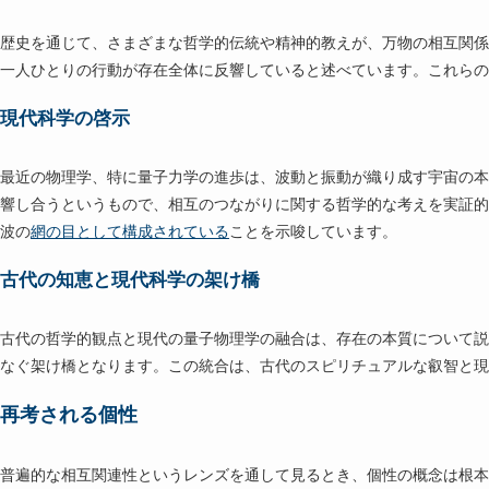
歴史を通じて、さまざまな哲学的伝統や精神的教えが、万物の相互関係
一人ひとりの行動が存在全体に反響していると述べています。これらの
現代科学の啓示
最近の物理学、特に量子力学の進歩は、波動と振動が織り成す宇宙の本
響し合うというもので、相互のつながりに関する哲学的な考えを実証的
波の
網の目として構成されている
ことを示唆しています。
古代の知恵と現代科学の架け橋
古代の哲学的観点と現代の量子物理学の融合は、存在の本質について説
なぐ架け橋となります。この統合は、古代のスピリチュアルな叡智と現
再考される個性
普遍的な相互関連性というレンズを通して見るとき、個性の概念は根本