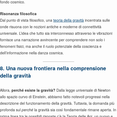
fondo cosmico.
Risonanza filosofica
Dal punto di vista filosofico, una
teoria della gravità
incentrata sulle
onde risuona con le nozioni antiche e moderne di connettività
universale. L’idea che tutto sia interconnesso attraverso le vibrazioni
fornisce una narrazione avvincente per comprendere non solo i
fenomeni fisici, ma anche il ruolo potenziale della coscienza e
dell’informazione nella danza cosmica.
8. Una nuova frontiera nella comprensione
della gravità
Allora,
perché esiste la gravità?
Dalla legge universale di Newton
allo spazio curvo di Einstein, abbiamo fatto notevoli progressi nella
descrizione del funzionamento della gravità. Tuttavia, la domanda più
profonda sul
perché
la gravità sia così fondamentale rimane aperta. In
prima linea tra le possibili risposte c’è la Teoria delle Api, un nuovo e