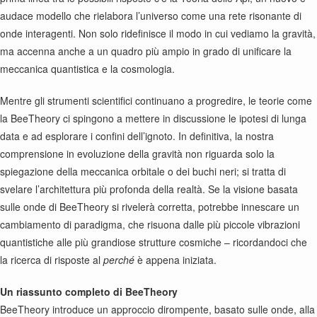
audace modello che rielabora l’universo come una rete risonante di
onde interagenti. Non solo ridefinisce il modo in cui vediamo la gravità,
ma accenna anche a un quadro più ampio in grado di unificare la
meccanica quantistica e la cosmologia.
Mentre gli strumenti scientifici continuano a progredire, le teorie come
la BeeTheory ci spingono a mettere in discussione le ipotesi di lunga
data e ad esplorare i confini dell’ignoto. In definitiva, la nostra
comprensione in evoluzione della gravità non riguarda solo la
spiegazione della meccanica orbitale o dei buchi neri; si tratta di
svelare l’architettura più profonda della realtà. Se la visione basata
sulle onde di BeeTheory si rivelerà corretta, potrebbe innescare un
cambiamento di paradigma, che risuona dalle più piccole vibrazioni
quantistiche alle più grandiose strutture cosmiche – ricordandoci che
la ricerca di risposte al
perché
è appena iniziata.
Un riassunto completo di BeeTheory
BeeTheory introduce un approccio dirompente, basato sulle onde, alla