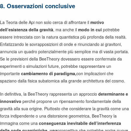
8. Osservazioni conclusive
La Teoria delle Api non solo cerca di affrontare il
motivo
dell’esistenza della gravità
, ma anche il
modo in cui
potrebbe
essere intrecciata con la natura quantistica più profonda della realtà.
Enfatizzando le sovrapposizioni di onde e rinunciando ai gravitoni,
annuncia un quadro potenzialmente più semplice ma di vasta portata.
Se le previsioni della BeeTheory dovessero essere confermate da
esperimenti o simulazioni future, potrebbe rappresentare un
importante
cambiamento di paradigma,
con implicazioni che
spaziano dalla fisica subatomica alla grande architettura del cosmo.
In definitiva, la BeeTheory rappresenta un approccio
determinante e
innovativo
perché propone un ripensamento fondamentale della
gravità alla sua origine. Piuttosto che considerare la gravità come una
forza indipendente o una distorsione geometrica, BeeTheory la
immagina come una
conseguenza inevitabile dell’interferenza
delle onde quantistiche, una
prospettiva che potrebbe aprire nuove