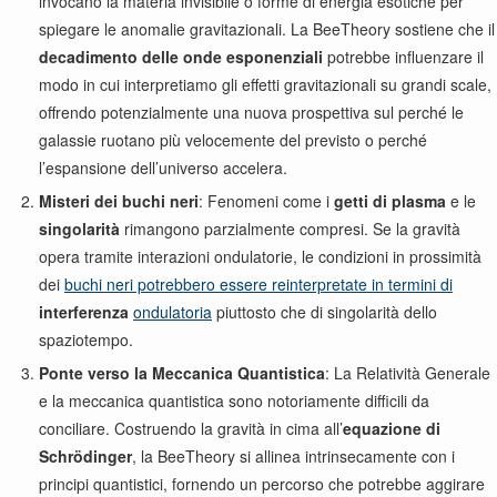
invocano la materia invisibile o forme di energia esotiche per
spiegare le anomalie gravitazionali. La BeeTheory sostiene che il
decadimento delle onde esponenziali
potrebbe influenzare il
modo in cui interpretiamo gli effetti gravitazionali su grandi scale,
offrendo potenzialmente una nuova prospettiva sul perché le
galassie ruotano più velocemente del previsto o perché
l’espansione dell’universo accelera.
Misteri dei buchi neri
: Fenomeni come i
getti di plasma
e le
singolarità
rimangono parzialmente compresi. Se la gravità
opera tramite interazioni ondulatorie, le condizioni in prossimità
dei
buchi neri potrebbero essere reinterpretate in termini di
interferenza
ondulatoria
piuttosto che di singolarità dello
spaziotempo.
Ponte verso la Meccanica Quantistica
: La Relatività Generale
e la meccanica quantistica sono notoriamente difficili da
conciliare. Costruendo la gravità in cima all’
equazione di
Schrödinger
, la BeeTheory si allinea intrinsecamente con i
principi quantistici, fornendo un percorso che potrebbe aggirare