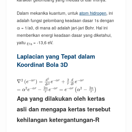
Dalam mekanika kuantum, untuk
atom hidrogen
, ini
adalah fungsi gelombang keadaan dasar 1s dengan
α = 1/a0, di mana a0 adalah jari-jari Bohr. Hal ini
memberikan energi keadaan dasar yang diketahui,
yaitu
= -13,6 eV.
E1s
Laplacian yang Tepat dalam
Koordinat Bola 3D
2
2
2
−
−
−
d
d
α
r
α
r
α
r
∇
(
)
=
+
e
e
e
2
r
d
r
d
r
2
2
2
−
−
−
2
α
α
α
r
α
r
α
r
=
−
=
−
(
)
α
e
e
e
α
r
r
Apa yang dilakukan oleh kertas
asli dan mengapa kertas tersebut
kehilangan ketergantungan-R