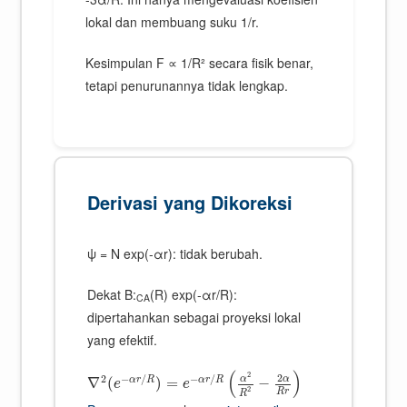
lokal dan membuang suku 1/r.
Kesimpulan F ∝ 1/R² secara fisik benar,
tetapi penurunannya tidak lengkap.
Derivasi yang Dikoreksi
ψ = N exp(-αr): tidak berubah.
Dekat B:
(R) exp(-αr/R):
CA
dipertahankan sebagai proyeksi lokal
yang efektif.
(
)
2
2
2
−
/
−
/
α
α
α
r
R
α
r
R
∇
(
)
=
−
e
e
2
R
r
R