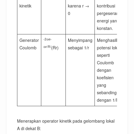
kinetik
karena r →
kontribusi
0
pergeseran
energi yang
konstan.
-2αe-
Generator
Menyimpang
Menghasilkan
αr/R/
Coulomb
(Rr)
sebagai 1/r
potensi lokal
seperti
Coulomb
dengan
koefisien
yang
sebanding
dengan 1/R.
Menerapkan operator kinetik pada gelombang lokal
A di dekat B: