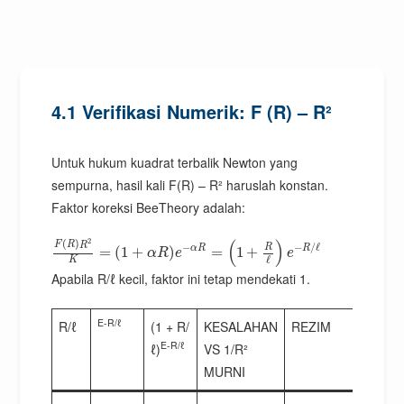
4.1 Verifikasi Numerik: F (R) – R²
Untuk hukum kuadrat terbalik Newton yang
sempurna, hasil kali F(R) – R² haruslah konstan.
Faktor koreksi BeeTheory adalah:
2
(
)
(
)
F
R
R
−
−
/
ℓ
R
α
R
R
=
(
1
+
)
=
1
+
α
R
e
e
ℓ
K
Apabila R/ℓ kecil, faktor ini tetap mendekati 1.
E-R/ℓ
R/ℓ
(1 + R/
KESALAHAN
REZIM
E-R/ℓ
ℓ)
VS 1/R²
MURNI