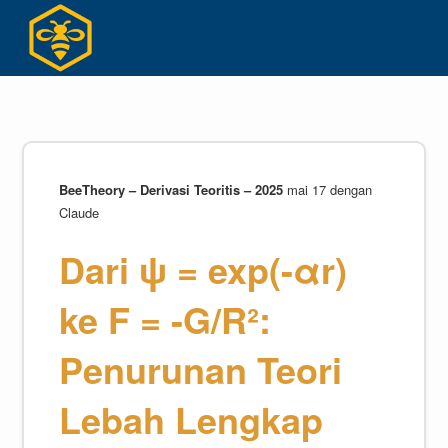
Skip
to
content
BeeTheory – Derivasi Teoritis – 2025
mai 17 dengan
Claude
Dari ψ = exp(-αr)
ke F = -G/R²:
Penurunan Teori
Lebah Lengkap