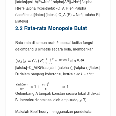
[lateks]\psi_A(P)=Ne^{-\alpha|AP|}=Ne^{-\alpha
R}e^{-\alpha r\cos\theta}=C_A(R)e^{-\alpha
r\cos\theta}[/latex] [lateks] C_A (R) = Ne^{-\alpha R}
[/lateks]
2.2 Rata-rata Monopole Bulat
Rata-rata di semua arah θ, sesuai ketika fungsi
gelombang B simetris secara bola, memberikan:
1
π
−
cos
α
r
θ
⟨
⟩
=
(
)
sin
∫
ψ
C
R
e
θ
d
θ
θ
A
A
0
2
[lateks]=C_A(R)\frac{\sinh(\alpha r)}{\alpha r}[/latex]
Di dalam panjang koherensi, ketika r ≪ ℓ = 1/α:
2
sinh
(
)
(
)
α
r
α
r
≈
1
+
+
⋯
≈
1
6
α
r
Gelombang A tampak konstan secara lokal di dekat
B. Interaksi didominasi oleh amplitudo
(R).
CA
Makalah BeeTheory menggunakan pendekatan