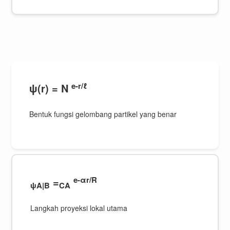
e-r/ℓ
ψ(r) = N
Bentuk fungsi gelombang partikel yang benar
e-αr/R
=
ψA|B
CA
Langkah proyeksi lokal utama