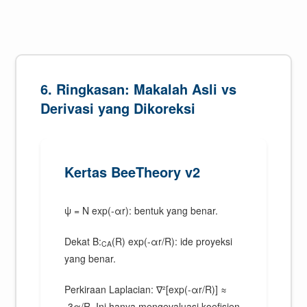
6. Ringkasan: Makalah Asli vs
Derivasi yang Dikoreksi
Kertas BeeTheory v2
ψ = N exp(-αr): bentuk yang benar.
Dekat B:
(R) exp(-αr/R): ide proyeksi
CA
yang benar.
Perkiraan Laplacian: ∇²[exp(-αr/R)] ≈
-3α/R. Ini hanya mengevaluasi koefisien