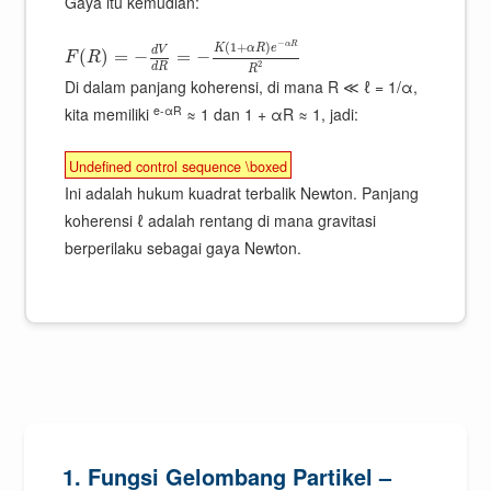
Gaya itu kemudian:
−
(
1
+
)
α
R
K
α
R
e
d
V
(
)
=
−
=
−
F
R
2
d
R
R
Di dalam panjang koherensi, di mana R ≪ ℓ = 1/α,
e-αR
kita memiliki
≈ 1 dan 1 + αR ≈ 1, jadi:
Undefined control sequence \boxed
Ini adalah hukum kuadrat terbalik Newton. Panjang
koherensi ℓ adalah rentang di mana gravitasi
berperilaku sebagai gaya Newton.
1. Fungsi Gelombang Partikel –