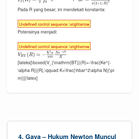
2
0
3
π
(
2
+
1
/
)
π
R
Pada R yang besar, ini mendekati konstanta:
Undefined control sequence \xrightarrow
Potensinya menjadi:
Undefined control sequence \xrightarrow
2
−
ℏ
α
R
α
N
e
(
)
≈
−
V
R
B
T
π
m
R
[lateks]\boxed{V_{\mathrm{BT}}(R)=-\frac{Ke^{-
\alpha R}}{R},\qquad K=\frac{\hbar^2\alpha N}{\pi
m}}[/latex]
4. Gaya – Hukum Newton Muncul