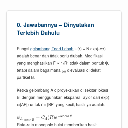
0. Jawabannya – Dinyatakan
Terlebih Dahulu
Fungsi
gelombang Teori Lebah
ψ(r) = N exp(-αr)
adalah benar dan tidak perlu diubah. Modifikasi
yang menghasilkan F ∝ 1/R² tidak dalam bentuk ψ,
tetapi dalam bagaimana
dievaluasi di dekat
ψA
partikel B.
Ketika gelombang A diproyeksikan di sekitar lokasi
B, dengan menggunakan ekspansi Taylor dari exp(-
α|AP|) untuk r = |BP| yang kecil, hasilnya adalah:
−
cos
∣
α
r
θ
=
(
)
∣
ψ
C
R
e
A
A
n
e
a
r
B
Rata-rata monopole bulat memberikan hasil: