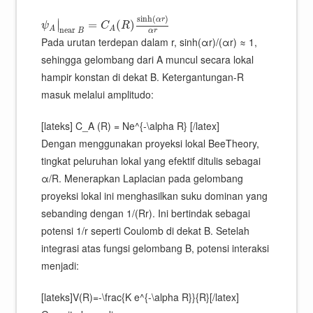
sinh
(
)
α
r
∣
=
(
)
∣
ψ
C
R
A
A
n
e
a
r
α
r
B
Pada urutan terdepan dalam r, sinh(αr)/(αr) ≈ 1,
sehingga gelombang dari A muncul secara lokal
hampir konstan di dekat B. Ketergantungan-R
masuk melalui amplitudo:
[lateks] C_A (R) = Ne^{-\alpha R} [/latex]
Dengan menggunakan proyeksi lokal BeeTheory,
tingkat peluruhan lokal yang efektif ditulis sebagai
α/R. Menerapkan Laplacian pada gelombang
proyeksi lokal ini menghasilkan suku dominan yang
sebanding dengan 1/(Rr). Ini bertindak sebagai
potensi 1/r seperti Coulomb di dekat B. Setelah
integrasi atas fungsi gelombang B, potensi interaksi
menjadi:
[lateks]V(R)=-\frac{K e^{-\alpha R}}{R}[/latex]