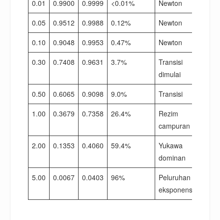
0.01
0.9900
0.9999
<0.01%
Newton
0.05
0.9512
0.9988
0.12%
Newton
0.10
0.9048
0.9953
0.47%
Newton
0.30
0.7408
0.9631
3.7%
Transisi
dimulai
0.50
0.6065
0.9098
9.0%
Transisi
1.00
0.3679
0.7358
26.4%
Rezim
campuran
2.00
0.1353
0.4060
59.4%
Yukawa
dominan
5.00
0.0067
0.0403
96%
Peluruhan
eksponensial