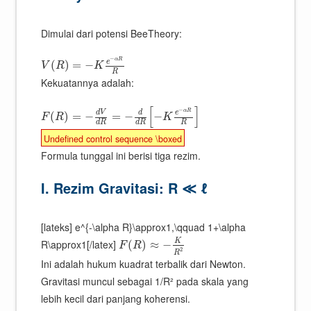
Dimulai dari potensi BeeTheory:
−
α
R
e
(
)
=
−
V
R
K
R
Kekuatannya adalah:
[
]
−
α
R
d
V
e
d
(
)
=
−
=
−
−
F
R
K
R
d
R
d
R
Undefined control sequence \boxed
Formula tunggal ini berisi tiga rezim.
I. Rezim Gravitasi: R ≪ ℓ
[lateks] e^{-\alpha R}\approx1,\qquad 1+\alpha
K
R\approx1[/latex]
(
)
≈
−
F
R
2
R
Ini adalah hukum kuadrat terbalik dari Newton.
Gravitasi muncul sebagai 1/R² pada skala yang
lebih kecil dari panjang koherensi.