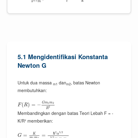
ℏ
ℓ
3
/
2
π
m
5.1 Mengidentifikasi Konstanta
Newton G
Untuk dua massa
dan
, batas Newton
m1
m2
membutuhkan:
G
m
m
1
2
(
)
=
−
F
R
2
R
Membandingkan dengan batas Teori Lebah F = -
K/R² memberikan:
2
5
/
2
ℏ
α
K
=
=
G
m
m
3
/
2