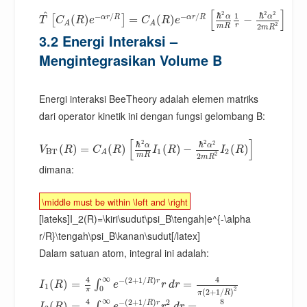
[
]
2
2
^
2
ℏ
ℏ
1
−
/
−
/
α
α
α
r
R
α
r
R
(
)
=
(
)
−
[
]
T
C
R
e
C
R
e
A
A
2
r
m
R
2
m
R
3.2 Energi Interaksi –
Mengintegrasikan Volume B
Energi interaksi BeeTheory adalah elemen matriks
dari operator kinetik ini dengan fungsi gelombang B:
[
]
2
2
2
ℏ
ℏ
α
α
(
)
=
(
)
(
)
−
(
)
V
R
C
R
I
R
I
R
B
T
1
2
A
2
m
R
2
m
R
dimana:
\middle must be within \left and \right
[lateks]I_2(R)=\kiri\sudut\psi_B\tengah|e^{-\alpha
r/R}\tengah\psi_B\kanan\sudut[/latex]
Dalam satuan atom, integral ini adalah:
∞
4
4
−
(
2
+
1
/
)
R
r
(
)
=
=
∫
I
R
e
r
d
r
1
0
2
π
(
2
+
1
/
)
π
R
∞
8
4
−
(
2
+
1
/
)
2
R
r
(
)
=
=
∫
I
R
e
r
d
r