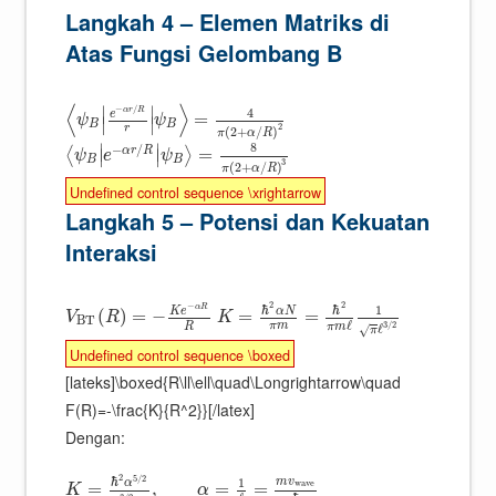
Langkah 4 – Elemen Matriks di
Atas Fungsi Gelombang B
⟨
⟩
∣
∣
−
/
4
α
r
R
e
=
ψ
ψ
∣
∣
B
B
2
r
(
2
+
/
)
π
α
R
8
∣
∣
−
/
α
r
R
=
⟨
⟩
∣
∣
ψ
e
ψ
B
B
3
(
2
+
/
)
π
α
R
Undefined control sequence \xrightarrow
Langkah 5 – Potensi dan Kekuatan
Interaksi
2
2
−
ℏ
ℏ
1
α
R
α
N
K
e
(
)
=
−
=
=
V
R
K
B
T
ℓ
π
m
3
/
2
R
π
m
ℓ
√
π
Undefined control sequence \boxed
[lateks]\boxed{R\ll\ell\quad\Longrightarrow\quad
F(R)=-\frac{K}{R^2}}[/latex]
Dengan:
2
5
/
2
ℏ
1
m
v
α
w
a
v
e
=
,
=
=
K
α