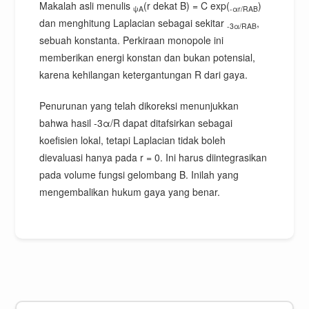
Makalah asli menulis
(r dekat B) = C exp(
)
ψA
-αr/RAB
dan menghitung Laplacian sebagai sekitar
,
-3α/RAB
sebuah konstanta. Perkiraan monopole ini
memberikan energi konstan dan bukan potensial,
karena kehilangan ketergantungan R dari gaya.
Penurunan yang telah dikoreksi menunjukkan
bahwa hasil -3α/R dapat ditafsirkan sebagai
koefisien lokal, tetapi Laplacian tidak boleh
dievaluasi hanya pada r = 0. Ini harus diintegrasikan
pada volume fungsi gelombang B. Inilah yang
mengembalikan hukum gaya yang benar.