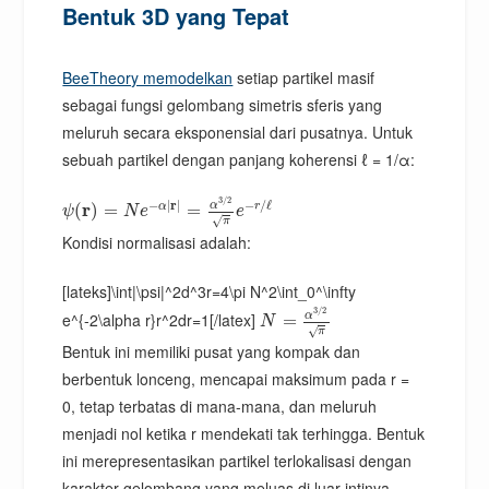
Bentuk 3D yang Tepat
BeeTheory memodelkan
setiap partikel masif
sebagai fungsi gelombang simetris sferis yang
meluruh secara eksponensial dari pusatnya. Untuk
sebuah partikel dengan panjang koherensi ℓ = 1/α:
3
/
2
−
|
r
|
−
/
ℓ
α
r
α
r
(
)
=
=
ψ
N
e
e
√
π
Kondisi normalisasi adalah:
[lateks]\int|\psi|^2d^3r=4\pi N^2\int_0^\infty
3
/
2
α
e^{-2\alpha r}r^2dr=1[/latex]
=
N
√
π
Bentuk ini memiliki pusat yang kompak dan
berbentuk lonceng, mencapai maksimum pada r =
0, tetap terbatas di mana-mana, dan meluruh
menjadi nol ketika r mendekati tak terhingga. Bentuk
ini merepresentasikan partikel terlokalisasi dengan
karakter gelombang yang meluas di luar intinya.