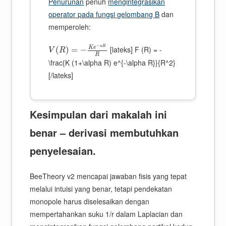
Penurunan
penuh
mengintegrasikan
operator pada fungsi gelombang B
dan
memperoleh:
−
α
R
K
e
[lateks] F (R) = -
(
)
=
−
V
R
R
\frac{K (1+\alpha R) e^{-\alpha R}}{R^2}
[/lateks]
Kesimpulan dari makalah ini
benar – derivasi membutuhkan
penyelesaian.
BeeTheory v2 mencapai jawaban fisis yang tepat
melalui intuisi yang benar, tetapi pendekatan
monopole harus diselesaikan dengan
mempertahankan suku 1/r dalam Laplacian dan