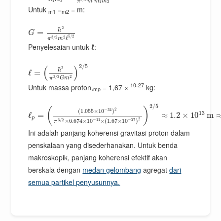
π
m
m
m
1
2
1
2
Untuk
=
= m:
m1
m2
2
ℏ
=
G
5
/
2
3
/
2
2
ℓ
π
m
Penyelesaian untuk ℓ:
2
/
5
(
)
2
ℏ
ℓ
=
3
/
2
2
π
G
m
10-27
Untuk massa proton,
= 1,67 ×
kg:
mp
2
/
5
(
)
2
−
34
(
1.055
×
10
)
13
ℓ
=
≈
1.2
×
10
m
p
2
−
11
−
27
3
/
2
×
6.674
×
10
×
(
1.67
×
10
)
π
Ini adalah panjang koherensi gravitasi proton dalam
penskalaan yang disederhanakan. Untuk benda
makroskopik, panjang koherensi efektif akan
berskala dengan
medan gelombang
agregat
dari
semua partikel penyusunnya.