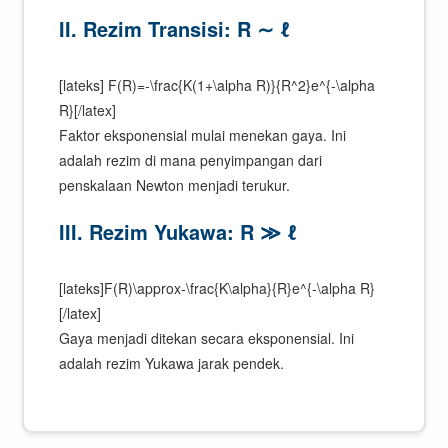
II. Rezim Transisi: R ∼ ℓ
[lateks] F(R)=-\frac{K(1+\alpha R)}{R^2}e^{-\alpha
R}[/latex]
Faktor eksponensial mulai menekan gaya. Ini
adalah rezim di mana penyimpangan dari
penskalaan Newton menjadi terukur.
III. Rezim Yukawa: R ≫ ℓ
[lateks]F(R)\approx-\frac{K\alpha}{R}e^{-\alpha R}
[/latex]
Gaya menjadi ditekan secara eksponensial. Ini
adalah rezim Yukawa jarak pendek.