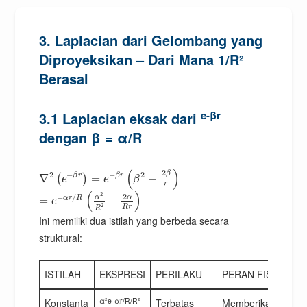
3. Laplacian dari Gelombang yang
Diproyeksikan – Dari Mana 1/R²
Berasal
e-βr
3.1 Laplacian eksak dari
dengan β = α/R
(
)
2
β
2
−
−
2
β
r
β
r
∇
=
−
(
)
e
e
β
r
(
)
2
2
−
/
α
α
α
r
R
=
−
e
2
R
r
R
Ini memiliki dua istilah yang berbeda secara
struktural:
ISTILAH
EKSPRESI
PERILAKU
PERAN FISIK
α²e-αr/R/R²
Konstanta
Terbatas
Memberikan