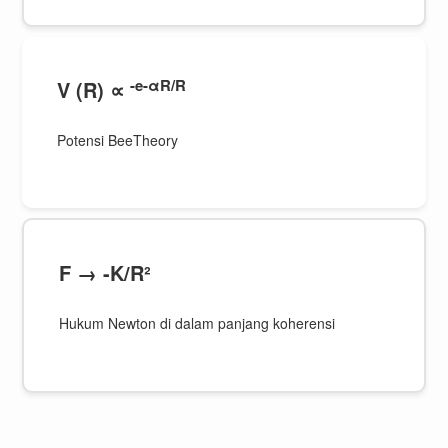
-e-αR/R
V (R) ∝
Potensi BeeTheory
F → -K/R²
Hukum Newton di dalam panjang koherensi