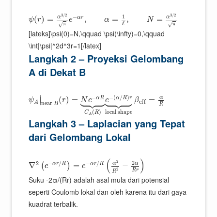
3
/
2
3
/
2
1
−
α
α
α
r
(
)
=
,
=
,
=
ψ
r
e
α
N
ℓ
√
√
π
π
[lateks]\psi(0)=N,\qquad \psi(\infty)=0,\qquad
\int|\psi|^2d^3r=1[/latex]
Langkah 2 – Proyeksi Gelombang
A di Dekat B
















−
−
(
/
)
∣
α
α
R
α
R
r
(
)
=
=
∣
ψ
r
N
e
e
β
e
f
f
A
n
e
a
r
B
R
local shape
(
)
C
R
A
Langkah 3 – Laplacian yang Tepat
dari Gelombang Lokal
(
)
2
2
2
−
/
−
/
α
α
α
r
R
α
r
R
∇
=
−
(
)
e
e
2
R
r
R
Suku -2α/(Rr) adalah asal mula dari potensial
seperti Coulomb lokal dan oleh karena itu dari gaya
kuadrat terbalik.