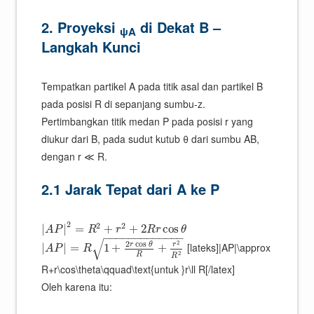
2. Proyeksi
di Dekat B –
ψA
Langkah Kunci
Tempatkan partikel A pada titik asal dan partikel B
pada posisi R di sepanjang sumbu-z.
Pertimbangkan titik medan P pada posisi r yang
diukur dari B, pada sudut kutub θ dari sumbu AB,
dengan r ≪ R.
2.1 Jarak Tepat dari A ke P
2
2
2
|
|
=
+
+
2
cos
A
P
R
r
R
r
θ
−
−
−
−
−
−
−
−
−
−
−
−
−
√
2
2
cos
r
θ
r
[lateks]|AP|\approx
|
|
=
1
+
+
A
P
R
2
R
R
R+r\cos\theta\qquad\text{untuk }r\ll R[/latex]
Oleh karena itu: