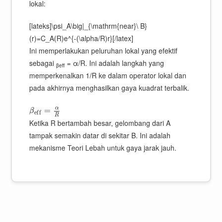
lokal:
[lateks]\psi_A\big|_{\mathrm{near}\ B}
(r)=C_A(R)e^{-(\alpha/R)r}[/latex]
Ini memperlakukan peluruhan lokal yang efektif
sebagai
= α/R. Ini adalah langkah yang
βeff
memperkenalkan 1/R ke dalam operator lokal dan
pada akhirnya menghasilkan gaya kuadrat terbalik.
α
=
β
e
f
f
R
Ketika R bertambah besar, gelombang dari A
tampak semakin datar di sekitar B. Ini adalah
mekanisme Teori Lebah untuk gaya jarak jauh.