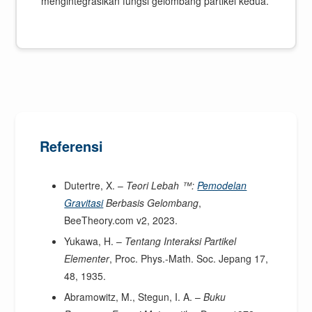
mengintegrasikan fungsi gelombang partikel kedua.
Referensi
Dutertre, X. –
Teori Lebah ™:
Pemodelan
Gravitasi
Berbasis Gelombang
,
BeeTheory.com v2, 2023.
Yukawa, H. –
Tentang Interaksi Partikel
Elementer
, Proc. Phys.-Math. Soc. Jepang 17,
48, 1935.
Abramowitz, M., Stegun, I. A. –
Buku