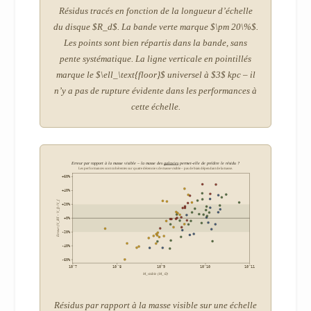
Résidus tracés en fonction de la longueur d’échelle
du disque $R_d$. La bande verte marque $\pm 20\%$.
Les points sont bien répartis dans la bande, sans
pente systématique. La ligne verticale en pointillés
marque le $\ell_\text{floor}$ universel à $3$ kpc – il
n’y a pas de rupture évidente dans les performances à
cette échelle.
Erreur par rapport à la masse visible – la masse des
galaxies
permet-elle de prédire le résidu ?
Les performances sont cohérentes sur quatre décennies de masse visible – pas de biais dépendant de la masse.
+60%
+40%
Erreur (V_BT – V_f) / V_f
+20%
+0%
-20%
-40%
-60%
10^7
10^8
10^9
10^10
10^11
M_visible (M_⊙)
Résidus par rapport à la masse visible sur une échelle