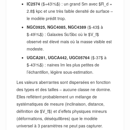
IC2574
($+43\%$) : un grand Sm avec $R_d =
2.8$ kpc et une très faible densité de surface –
le modèle prédit trop.
NGC0925, NGC4085, NGC4389
($-43$ à
$-49\%$) : Galaxies Sc/Sbc où le $V_f$
observé est élevé mais où la masse visible est
modeste.
UGCA281, UGCA442, UGC05764
($-37$ à
$-43\%$) : naines Im les plus petites de
l’échantillon, légère sous-estimation.
Les valeurs aberrantes sont dispersées en fonction
des types et des tailles – aucune classe ne domine.
Elles reflètent probablement un mélange de
systématiques de mesure (inclinaison, distance,
définition de $V_f$) et d’effets physiques mineurs
(déformations, déséquilibres) que le modèle
universel à 3 paramètres ne peut pas capturer.