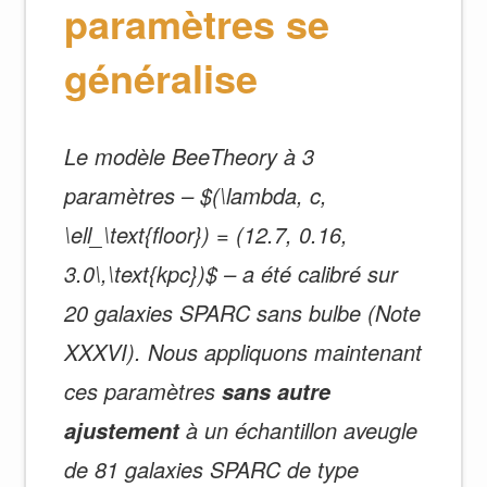
paramètres se
généralise
Le modèle BeeTheory à 3
paramètres – $(\lambda, c,
\ell_\text{floor}) = (12.7, 0.16,
3.0\,\text{kpc})$ – a été calibré sur
20 galaxies SPARC sans bulbe (Note
XXXVI). Nous appliquons maintenant
ces paramètres
sans autre
à un échantillon aveugle
ajustement
de 81 galaxies SPARC de type