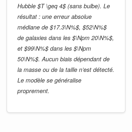
Hubble $T \geq 4$ (sans bulbe). Le
résultat : une erreur absolue
médiane de $17.3\N%$, $52\N%$
de galaxies dans les $\Npm 20\N%$,
et $99\N%$ dans les $\Npm
50\N%$. Aucun biais dépendant de
la masse ou de la taille n’est détecté.
Le modèle se généralise
proprement.