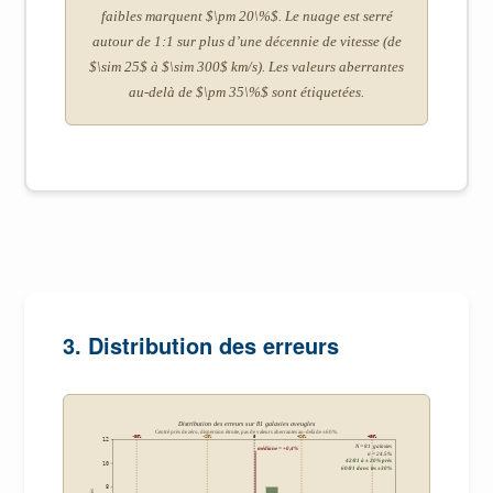
faibles marquent $\pm 20\%$. Le nuage est serré
autour de 1:1 sur plus d’une décennie de vitesse (de
$\sim 25$ à $\sim 300$ km/s). Les valeurs aberrantes
au-delà de $\pm 35\%$ sont étiquetées.
3. Distribution des erreurs
Distribution des erreurs sur 81 galaxies aveugles
Centré près de zéro, dispersion étroite, pas de valeurs aberrantes au-delà de ±60%.
-50%
-20%
0
+20%
+50%
12
N = 81 galaxies
médiane = +0,4%
σ = 24.5%
42/81 à ±20% près
10
60/81 dans les ±30%
8