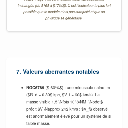
inchangée (de $16$ à $17\%$). C’est l’indicateur le plus fort
possible que le modèle n’est pas surajusté et que sa
physique se généralise.
7. Valeurs aberrantes notables
NGC6789
($-60\%$) : une minuscule naine Im
($R_d = 0.30$ kpc, $V_f = 60$ km/s). La
masse visible 1,5 \Nfois 10^8\NM_\Nodot$
prédit $V \Napprox 24$ km/s ; $V_f$ observé
est anormalement élevé pour un système de si
faible masse.