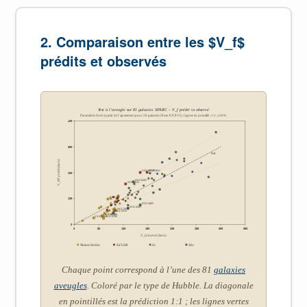
2. Comparaison entre les $V_f$
prédits et observés
Test à l’aveugle sur 81 galaxies SPARC – V_f prédit vs observé
Paramètres fixés à partir de l’ajustement pour 20 galaxies (Note XXXVI). Lignes en pointillé : 1:1, ±20%.
400
300
1:1
V_BT prédit (km/s)
NGC3621
UGC00128
200
NGC6503
NGC0925
IC2574
100
NGC4085
NGC4389
NGC2915
NGC2976
UGCA442
UGC05764
UGCA281
NGC6789
0
0
50
100
150
200
250
300
350
V_f observé (km/s)
Naines Im/Sm
Sd LSB
Sc
Sbc
Chaque point correspond à l’une des 81
galaxies
aveugles
. Coloré par le type de Hubble. La diagonale
en pointillés est la prédiction 1:1 ; les lignes vertes