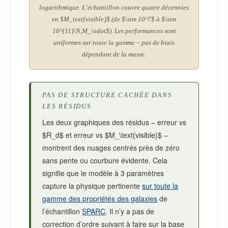
logarithmique. L’échantillon couvre quatre décennies
en $M_text{visible}$ (de $\sim 10^7$ à $\sim
10^{11}\N,M_\odot$). Les performances sont
uniformes sur toute la gamme – pas de biais
dépendant de la masse.
PAS DE STRUCTURE CACHÉE DANS
LES RÉSIDUS
Les deux graphiques des résidus – erreur vs
$R_d$ et erreur vs $M_\text{visible}$ –
montrent des nuages centrés près de zéro
sans pente ou courbure évidente. Cela
signifie que le modèle à 3 paramètres
capture la physique pertinente
sur toute la
gamme des propriétés des galaxies
de
l’échantillon
SPARC
. Il n’y a pas de
correction d’ordre suivant à faire sur la base