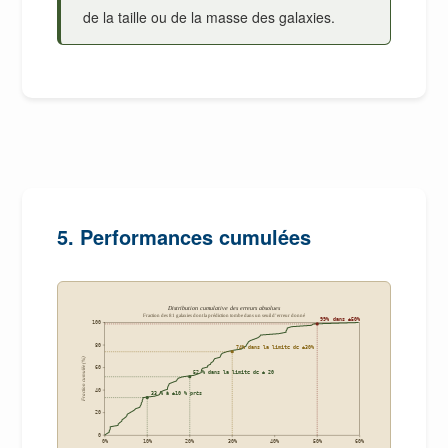
de la taille ou de la masse des galaxies.
5. Performances cumulées
Distribution cumulative des erreurs absolues
Fraction des 81 galaxies dont la prédiction tombe dans un seuil d’erreur donné
99% dans ±50%
100
80
74% dans la limite de ±30%
Fraction cumulée (%)
60
52 % dans la limite de ± 20
40
33 % à ±10 % près
20
0
0%
10%
20%
30%
40%
50%
60%