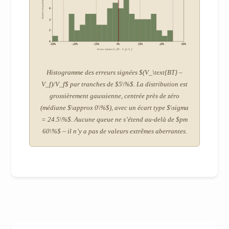
Nombre de galaxies
6
4
2
0
-60%
-40%
-20%
0%
20%
40%
60%
Erreur relative (V_BT – V_f) / V_f
Histogramme des erreurs signées $(V_\text{BT} –
V_f)/V_f$ par tranches de $5\%$. La distribution est
grossièrement gaussienne, centrée près de zéro
(médiane $\approx 0\%$), avec un écart type $\sigma
= 24.5\%$. Aucune queue ne s’étend au-delà de $pm
60\%$ – il n’y a pas de valeurs extrêmes aberrantes.