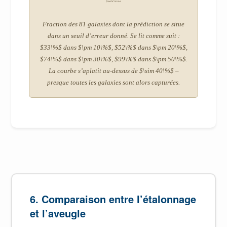
|Seuil d’erreur
Fraction des 81 galaxies dont la prédiction se situe
dans un seuil d’erreur donné. Se lit comme suit :
$33\%$ dans $\pm 10\%$, $52\%$ dans $\pm 20\%$,
$74\%$ dans $\pm 30\%$, $99\%$ dans $\pm 50\%$.
La courbe s’aplatit au-dessus de $\sim 40\%$ –
presque toutes les galaxies sont alors capturées.
6. Comparaison entre l’étalonnage
et l’aveugle