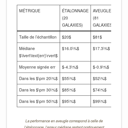
MÉTRIQUE
ÉTALONNAGE
AVEUGLE
(20
(81
GALAXIES)
GALAXIES)
Taille de l’échantillon
$20$
$81$
Médiane
$16.0\%$
$17.3\%$
$\lvert\text{err}\rvert$
Moyenne signée err
$-4.3\%$
$-0.9\%$
Dans les $\pm 20\%$
$55\%$
$52\%$
Dans les $\pm 30\%$
$85\%$
$74\%$
Dans les $\pm 50\%$
$95\%$
$99\%$
La performance en aveugle correspond à celle de
l’étalonnage, l’erreur médiane restant pratiquement