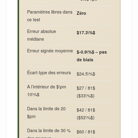
Paramètres libres dans
Zéro
ce test
Erreur absolue
$17.3\%$
médiane
Erreur signée moyenne
$-0.9\%$ – pas
de biais
Écart-type des erreurs
$24.5\%$
A l’intérieur de $\pm
$27 / 81$
10\%$
($33\%$)
Dans la limite de 20
$42 / 81$
$pm
($52\%$)
Dans la limite de 30 %
$60 / 81$