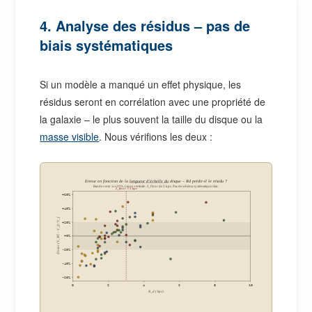
4. Analyse des résidus – pas de
biais systématiques
Si un modèle a manqué un effet physique, les
résidus seront en corrélation avec une propriété de
la galaxie – le plus souvent la taille du disque ou la
masse visible
. Nous vérifions les deux :
Erreur en fonction de la
longueur d’échelle du
disque – Rd prédit-il le résidu ?
Bande verte : à ±20%. Ligne verticale : ℓ_floor de 3 kpc. Pas de schéma systématique clair.
ℓ_floor = 3 kpc
+60%
+40%
Erreur (V_BT – V_f) / V_f
+20%
+0%
-20%
-40%
-60%
0
2
4
6
8
10
R_d (kpc)