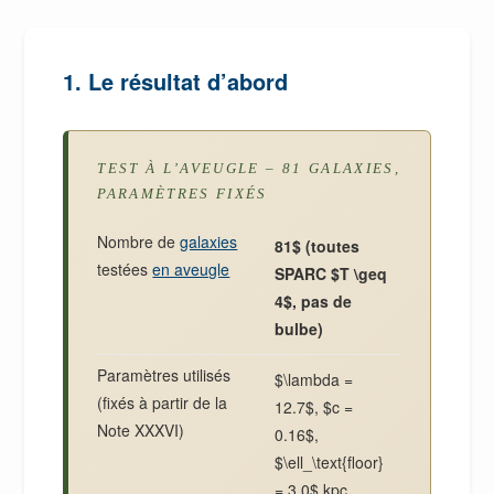
1. Le résultat d’abord
TEST À L’AVEUGLE – 81 GALAXIES,
PARAMÈTRES FIXÉS
Nombre de
galaxies
81$ (toutes
testées
en aveugle
SPARC $T \geq
4$, pas de
bulbe)
Paramètres utilisés
$\lambda =
(fixés à partir de la
12.7$, $c =
Note XXXVI)
0.16$,
$\ell_\text{floor}
= 3.0$ kpc