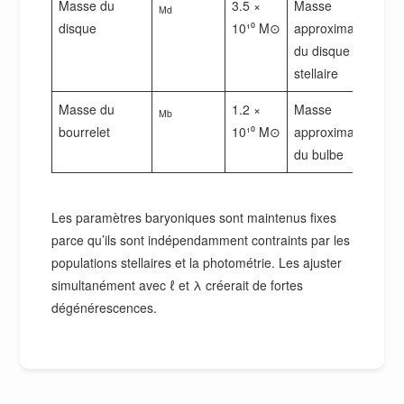
Masse du
3.5 ×
Masse
Md
disque
10¹⁰ M⊙
approximative
du disque
stellaire
Masse du
1.2 ×
Masse
Mb
bourrelet
10¹⁰ M⊙
approximative
du bulbe
Les paramètres baryoniques sont maintenus fixes
parce qu’ils sont indépendamment contraints par les
populations stellaires et la photométrie. Les ajuster
simultanément avec ℓ et λ créerait de fortes
dégénérescences.