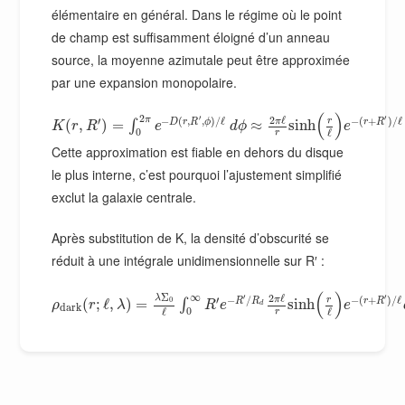
élémentaire en général. Dans le régime où le point
de champ est suffisamment éloigné d’un anneau
source, la moyenne azimutale peut être approximée
par une expansion monopolaire.
(
)
2
′
′
2
ℓ
π
′
−
(
,
,
)
/
ℓ
−
(
+
)
/
ℓ
π
r
D
r
R
ϕ
r
R
(
,
)
=
≈
sinh
∫
K
r
R
e
d
ϕ
e
0
ℓ
r
Cette approximation est fiable en dehors du disque
le plus interne, c’est pourquoi l’ajustement simplifié
exclut la galaxie centrale.
Après substitution de K, la densité d’obscurité se
réduit à une intégrale unidimensionnelle sur R′ :
(
)
Σ
∞
′
′
2
ℓ
λ
′
−
/
−
(
+
)
/
ℓ
π
r
0
R
R
r
R
(
;
ℓ
,
)
=
sinh
∫
ρ
r
λ
R
e
e
d
d
a
r
k
0
ℓ
ℓ
r