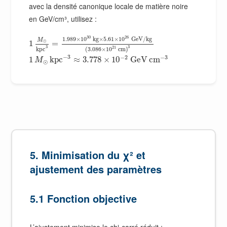
avec la densité canonique locale de matière noire
en GeV/cm³, utilisez :
30
26
1.989
×
10
k
g
×
5.61
×
10
G
e
V
/
k
g
M
⊙
1
=
3
3
21
k
p
c
(
3.086
×
10
c
m
)
−
3
−
2
−
3
1
k
p
c
≈
3.778
×
10
G
e
V
c
m
M
⊙
5. Minimisation du χ² et
ajustement des paramètres
5.1 Fonction objective