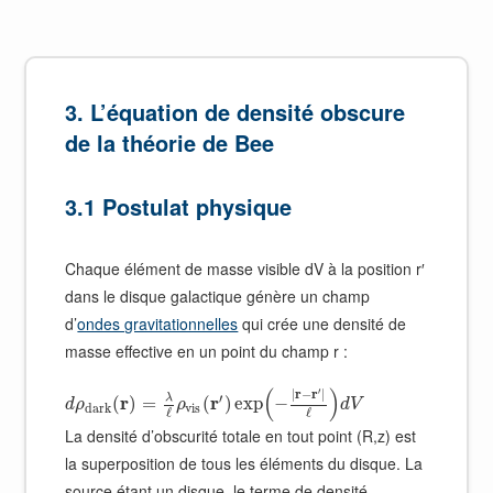
3. L’équation de densité obscure
de la théorie de Bee
3.1 Postulat physique
Chaque élément de masse visible dV à la position r′
dans le disque galactique génère un champ
d’
ondes gravitationnelles
qui crée une densité de
masse effective en un point du champ r :
(
)
′
|
r
−
r
|
′
λ
r
r
(
)
=
(
)
exp
−
d
ρ
ρ
d
V
d
a
r
k
v
i
s
ℓ
ℓ
La densité d’obscurité totale en tout point (R,z) est
la superposition de tous les éléments du disque. La
source étant un disque, le terme de densité