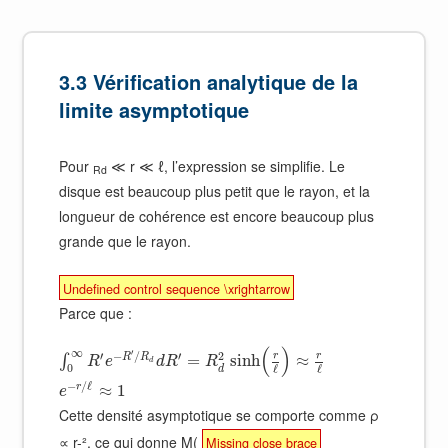
3.3 Vérification analytique de la
limite asymptotique
Pour
≪ r ≪ ℓ, l’expression se simplifie. Le
Rd
disque est beaucoup plus petit que le rayon, et la
longueur de cohérence est encore beaucoup plus
grande que le rayon.
Undefined control sequence \xrightarrow
Parce que :
(
)
∞
′
′
−
/
′
2
r
r
R
R
=
sinh
≈
∫
R
e
d
R
R
d
0
ℓ
ℓ
d
−
/
ℓ
r
≈
1
e
Cette densité asymptotique se comporte comme ρ
∝ r-², ce qui donne M(
Missing close brace