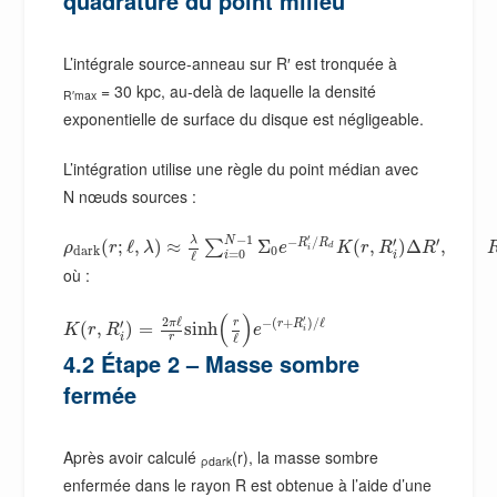
quadrature du point milieu
L’intégrale source-anneau sur R′ est tronquée à
= 30 kpc, au-delà de laquelle la densité
R′max
exponentielle de surface du disque est négligeable.
L’intégration utilise une règle du point médian avec
N nœuds sources :
−
1
′
−
/
′
N
′
λ
R
R
(
;
ℓ
,
)
≈
Σ
(
,
)
Δ
,
∑
ρ
r
λ
e
K
r
R
R
d
i
d
a
r
k
0
=
0
i
ℓ
i
où :
(
)
′
2
ℓ
−
(
+
)
/
ℓ
π
′
r
r
R
(
,
)
=
sinh
K
r
R
e
i
ℓ
i
r
4.2 Étape 2 – Masse sombre
fermée
Après avoir calculé
(r), la masse sombre
ρdark
enfermée dans le rayon R est obtenue à l’aide d’une