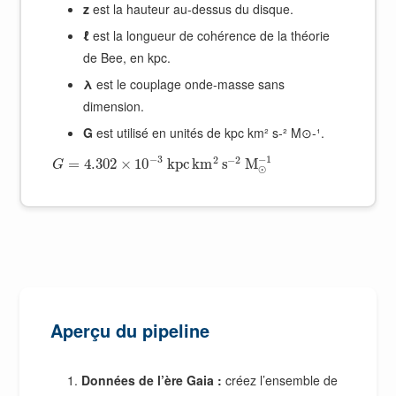
z
est la hauteur au-dessus du disque.
ℓ
est la longueur de cohérence de la théorie
de Bee, en kpc.
λ
est le couplage onde-masse sans
dimension.
G
est utilisé en unités de kpc km² s-² M⊙-¹.
−
1
−
3
2
−
2
=
4.302
×
10
k
p
c
k
m
s
M
G
⊙
Aperçu du pipeline
Données de l’ère Gaia :
créez l’ensemble de