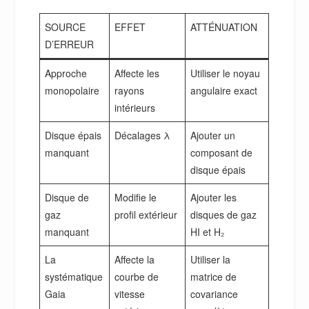
SOURCE
EFFET
ATTÉNUATION
D’ERREUR
Approche
Affecte les
Utiliser le noyau
monopolaire
rayons
angulaire exact
intérieurs
Disque épais
Décalages λ
Ajouter un
manquant
composant de
disque épais
Disque de
Modifie le
Ajouter les
gaz
profil extérieur
disques de gaz
manquant
HI et H₂
La
Affecte la
Utiliser la
systématique
courbe de
matrice de
Gaia
vitesse
covariance