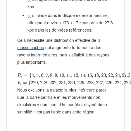
Vc
kpc.
diminue dans le disque extérieur mesuré,
Vc
atteignant environ 173 ± 17 km/s près de 27,3
kpc dans les données référencées.
Cela nécessite une distribution effective de la
masse cachée
qui augmente fortement à des
rayons intermédiaires, puis s’affaiblit à des rayons
plus importants.
=
{
4
,
5
,
6
,
7
,
8
,
9
,
10
,
11
,
12
,
14
,
16
,
18
,
20
,
22
,
24
,
27.3
R
i
=
{
220
,
228
,
232
,
231
,
230
,
229
,
228
,
227
,
226
,
224
,
222
V
i
Nous excluons la galaxie la plus intérieure parce
que la barre centrale et les mouvements non
circulaires y dominent. Un modèle axisymétrique
simplifié n’est pas fiable dans cette région.