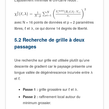
L’ajustement minimise le chi-carré réduit :
2
(
)
m
o
d
e
l
(
;
ℓ
,
)
−
V
R
λ
V
1
N
2
,
(
ℓ
,
)
=
i
c
i
∑
c
χ
λ
ν
=
1
−
i
σ
N
p
i
avec N = 16 points de données et p = 2 paramètres
libres, ℓ et λ, ce qui donne 14 degrés de liberté.
5.2 Recherche de grille à deux
passages
Une recherche sur grille est utilisée plutôt qu’une
descente de gradient car le paysage présente une
longue vallée de dégénérescence incurvée entre λ
et ℓ.
Passe 1 :
grille grossière sur ℓ et λ.
Passe 2 :
raffinement local autour du
minimum grossier.