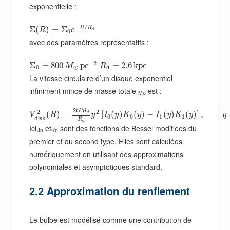
exponentielle :
−
/
R
R
Σ
(
)
=
Σ
R
e
d
0
avec des paramètres représentatifs :
−
2
Σ
=
800
p
c
=
2.6
k
p
c
M
R
0
⊙
d
La vitesse circulaire d’un disque exponentiel
infiniment mince de masse totale
est :
Md
2
G
M
2
2
(
)
=
[
(
)
(
)
−
(
)
(
)
]
,
d
V
R
y
I
y
K
y
I
y
K
y
y
0
0
1
1
d
i
s
k
R
d
Ici,
et
sont des fonctions de Bessel modifiées du
In
Kn
premier et du second type. Elles sont calculées
numériquement en utilisant des approximations
polynomiales et asymptotiques standard.
2.2 Approximation du renflement
Le bulbe est modélisé comme une contribution de