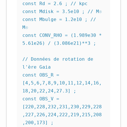
const Rd = 2.6 ; // kpc

const Mdisk = 3.5e10 ; // M☉

const Mbulge = 1.2e10 ; // 
M☉

const CONV_RHO = (1.989e30 * 
5.61e26) / (3.086e21)**3 ;

// Données de rotation de 
l'ère Gaia

const OBS_R = 
[4,5,6,7,8,9,10,11,12,14,16,
18,20,22,24,27.3] ;

const OBS_V = 
[220,228,232,231,230,229,228
,227,226,224,222,219,215,208
,200,173] ;
