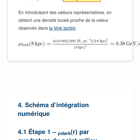
En introduisant des valeurs représentatives, on
obtient une densité locale proche de la valeur
observée dans
la Voie lactée
:
2
−
2
2
(
0.082
)
(
800
p
c
)
(
2.6
k
p
c
)
π
M
⊙
(
8
k
p
c
)
≈
≈
0.38
G
e
V
/
ρ
d
a
r
k
2
(
8
k
p
c
)
4. Schéma d’intégration
numérique
4.1 Étape 1 –
(r) par
ρdark