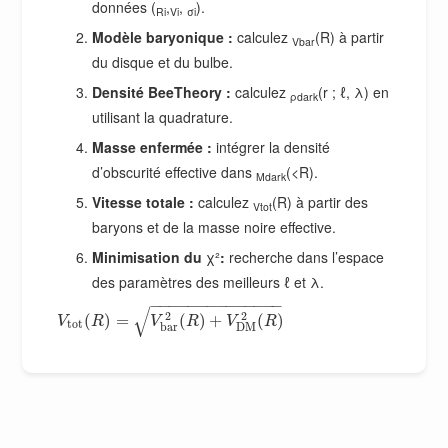
données (
,
,
).
Ri
Vi
σi
Modèle baryonique :
calculez
(R) à partir
Vbar
du disque et du bulbe.
Densité BeeTheory :
calculez
(r ; ℓ, λ) en
ρdark
utilisant la quadrature.
Masse enfermée :
intégrer la densité
d’obscurité effective dans
(<R).
Mdark
Vitesse totale :
calculez
(R) à partir des
Vtot
baryons et de la masse noire effective.
Minimisation du
χ²
:
recherche dans l’espace
des paramètres des meilleurs ℓ et λ.
−
−
−
−
−
−
−
−
−
−
−
−
−
−
√
2
2
(
)
=
(
)
+
(
)
V
R
V
R
V
R
t
o
t
D
M
b
a
r