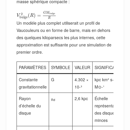
masse sphérique compacte :
G
M
b
u
l
g
e
2
(
)
=
V
R
b
u
l
g
e
R
Un modèle plus complet utiliserait un profil de
Vaucouleurs ou en forme de barre, mais en dehors
des quelques kiloparsecs les plus internes, cette
approximation est suffisante pour une simulation de
premier ordre.
PARAMÈTRES
SYMBOLE
VALEUR
SIGNIFICATION
Constante
G
4.302 ×
kpc km² s-²
gravitationnelle
10-³
M⊙-¹
Rayon
2,6 kpc
Échelle
Rd
d’échelle du
représentative
disque
des disques
minces