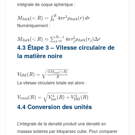
intégrale de coque sphérique :
R
2
(
<
)
=
4
(
)
∫
M
R
π
r
ρ
r
d
r
d
a
r
k
d
a
r
k
0
Numériquement :
−
1
N
2
(
<
)
≈
4
(
)
Δ
∑
r
M
R
π
r
ρ
r
r
d
a
r
k
d
a
r
k
j
=
0
j
j
4.3 Étape 3 – Vitesse circulaire de
la matière noire
−
−
−
−
−
−
−
−
√
(
<
)
G
M
R
d
a
r
k
(
)
=
V
R
D
M
R
La vitesse circulaire totale est alors :
−
−
−
−
−
−
−
−
−
−
−
−
−
−
√
2
2
(
)
=
(
)
+
(
)
V
R
V
R
V
R
t
o
t
a
l
D
M
b
a
r
4.4 Conversion des unités
L’intégrale de la densité produit une densité en
masses solaires par kiloparsec cube. Pour comparer