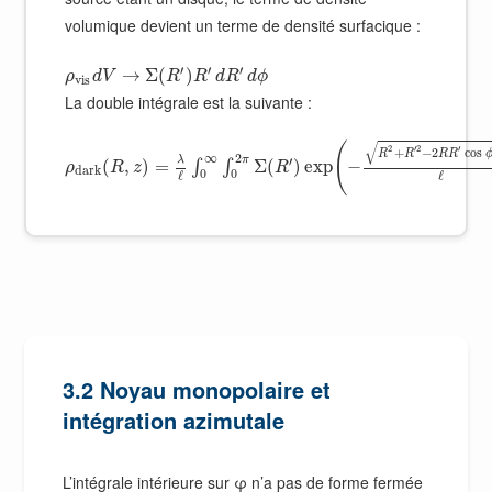
volumique devient un terme de densité surfacique :
′
′
′
→
Σ
(
)
ρ
d
V
R
R
d
R
d
ϕ
v
i
s
La double intégrale est la suivante :
√
(
2
′
2
′
+
−
2
cos
R
R
R
R
∞
2
π
′
λ
(
,
)
=
Σ
(
)
exp
−
∫
∫
ρ
R
z
R
d
a
r
k
0
0
ℓ
ℓ
3.2 Noyau monopolaire et
intégration azimutale
L’intégrale intérieure sur φ n’a pas de forme fermée