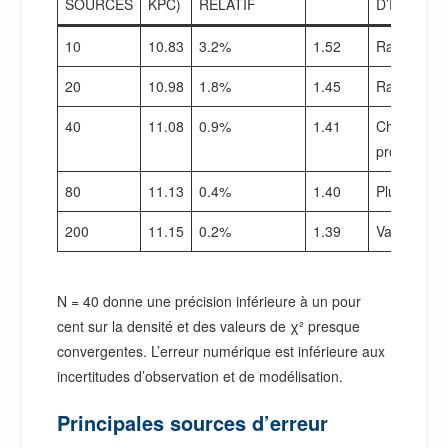
SOURCES
KPC)
RELATIF
D’EXÉCUT
10
10.83
3.2%
1.52
Rapide
20
10.98
1.8%
1.45
Rapide
40
11.08
0.9%
1.41
Choix de
production
80
11.13
0.4%
1.40
Plus lent
200
11.15
0.2%
1.39
Validation
N = 40 donne une précision inférieure à un pour
cent sur la densité et des valeurs de χ² presque
convergentes. L’erreur numérique est inférieure aux
incertitudes d’observation et de modélisation.
Principales sources d’erreur