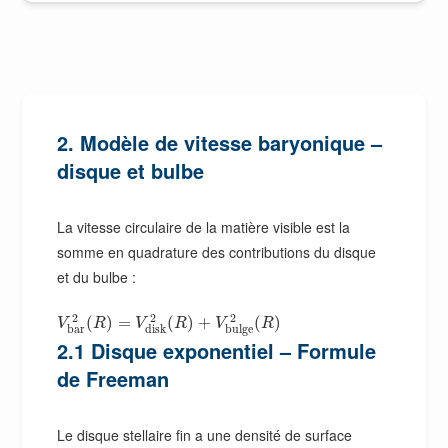
2. Modèle de vitesse baryonique –
disque et bulbe
La vitesse circulaire de la matière visible est la
somme en quadrature des contributions du disque
et du bulbe :
2
2
2
(
)
=
(
)
+
(
)
V
R
V
R
V
R
b
a
r
d
i
s
k
b
u
l
g
e
2.1 Disque exponentiel – Formule
de Freeman
Le disque stellaire fin a une densité de surface