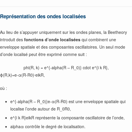
Représentation des ondes localisées
Au lieu de s’appuyer uniquement sur les ondes planes, la Beetheory
introduit des
fonctions d’onde localisées
qui combinent une
enveloppe spatiale et des composantes oscillatoires. Un seul mode
d’onde localisé peut être exprimé comme suit :
phi(R, k) = e^{-alpha(R – R_0)} cdot e^{i k R},
ϕ(R,k)=e-α(R-R0)⋅eikR,
où :
e^{-alpha(R – R_0)}
e-α(R-R0) est une enveloppe spatiale qui
localise l’onde autour de
R_0
R0,
e^{i k R}
eikR représente la composante oscillatoire de l’onde,
alpha
α contrôle le degré de localisation.