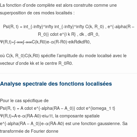
La fonction d’onde complète est alors construite comme une
superposition de ces modes localisés :
Psi(R, t) = int_{-infty}^infty int_{-infty}^infty C(k, R_0) , e^{-alpha(R –
R_0)} cdot e^{i k R} , dk , dR_0,
Ψ(R,t)=∫-∞∞∫-∞∞C(k,R0)e-α(R-R0)⋅eikRdkdR0,
où
C(k, R_0)
C(k,R0) spécifie l’amplitude du mode localisé avec le
vecteur d’onde
k
k et le centre
R_0
R0.
Analyse spectrale des fonctions localisées
Pour le cas spécifique de
Psi(R, t) = A cdot e^{-alpha(RA – A_0)} cdot e^{iomega_1 t}
Ψ(R,t)=A⋅e-α(RA-A0)⋅eiω1t, la composante spatiale
e^{-alpha(RA – A_0)}
e-α(RA-A0) est une fonction gaussienne. Sa
transformée de Fourier donne