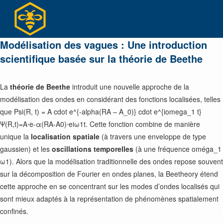
Skip
to
content
Modélisation des vagues : Une introduction
scientifique basée sur la théorie de Beethe
La
théorie de Beethe
introduit une nouvelle approche de la
modélisation des ondes en considérant des fonctions localisées, telles
que
Psi(R, t) = A cdot e^{-alpha(RA – A_0)} cdot e^{iomega_1 t}
Ψ(R,t)=A⋅e-α(RA-A0)⋅eiω1t. Cette fonction combine de manière
unique la
localisation spatiale
(à travers une enveloppe de type
gaussien) et les
oscillations temporelles
(à une fréquence
oméga_1
ω1). Alors que la modélisation traditionnelle des ondes repose souvent
sur la décomposition de Fourier en ondes planes, la Beetheory étend
cette approche en se concentrant sur les modes d’ondes localisés qui
sont mieux adaptés à la représentation de phénomènes spatialement
confinés.