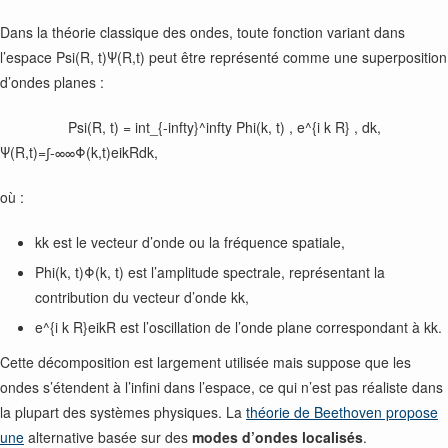
Dans la théorie classique des ondes, toute fonction variant dans
l’espace
Psi(R, t)
Ψ(R,t) peut être représenté comme une superposition
d’ondes planes :
Psi(R, t) = int_{-infty}^infty Phi(k, t) , e^{i k R} , dk,
Ψ(R,t)=∫-∞∞Φ(k,t)eikRdk,
où :
k
k est le vecteur d’onde ou la fréquence spatiale,
Phi(k, t)
Φ(k, t) est l’amplitude spectrale, représentant la
contribution du vecteur d’onde
k
k,
e^{i k R}
eikR est l’oscillation de l’onde plane correspondant à
k
k.
Cette décomposition est largement utilisée mais suppose que les
ondes s’étendent à l’infini dans l’espace, ce qui n’est pas réaliste dans
la plupart des systèmes physiques. La
théorie de Beethoven propose
une
alternative basée sur des
modes d’ondes localisés
.