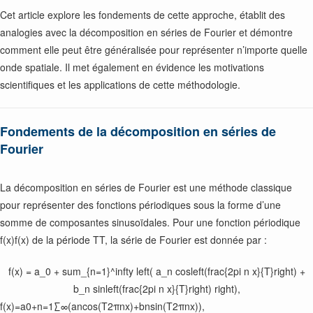
Cet article explore les fondements de cette approche, établit des
analogies avec la décomposition en séries de Fourier et démontre
comment elle peut être généralisée pour représenter n’importe quelle
onde spatiale. Il met également en évidence les motivations
scientifiques et les applications de cette méthodologie.
Fondements de la décomposition en séries de
Fourier
La décomposition en séries de Fourier est une méthode classique
pour représenter des fonctions périodiques sous la forme d’une
somme de composantes sinusoïdales. Pour une fonction périodique
f(x)
f(x) de la période
T
T, la série de Fourier est donnée par :
f(x) = a_0 + sum_{n=1}^infty left( a_n cosleft(frac{2pi n x}{T}right) +
b_n sinleft(frac{2pi n x}{T}right) right),
f(x)=a0+n=1∑∞(ancos(T2πnx)+bnsin(T2πnx)),