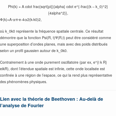
Phi(k) = A cdot frac{sqrt{pi}}{alpha} cdot e^{-frac{(k – k_0)^2}
{4alpha^2}},
Φ(k)=A⋅απ⋅e-4α2(k-k0)2,
où
k_0
k0 représente la fréquence spatiale centrale. Ce résultat
démontre que la fonction
Psi(R, t)
Ψ(R,t) peut être considéré comme
une superposition d’ondes planes, mais avec des poids distribués
selon un profil gaussien autour de
k_0
k0.
Contrairement à une onde purement oscillatoire (par ex,
e^{i k R}
eikR), dont l’étendue spatiale est infinie, cette onde localisée est
confinée à une région de l’espace, ce qui la rend plus représentative
des phénomènes physiques.
Lien avec la théorie de Beethoven : Au-delà de
l’analyse de Fourier