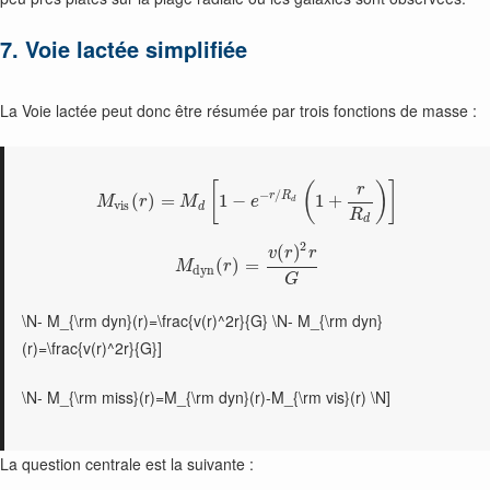
7. Voie lactée simplifiée
La Voie lactée peut donc être résumée par trois fonctions de masse :
[
(
)
]
r
−
/
r
R
(
)
=
1
−
1
+
M
r
M
e
d
v
i
s
d
R
d
2
(
)
v
r
r
(
)
=
M
r
d
y
n
G
\N- M_{\rm dyn}(r)=\frac{v(r)^2r}{G} \N- M_{\rm dyn}
(r)=\frac{v(r)^2r}{G}]
\N- M_{\rm miss}(r)=M_{\rm dyn}(r)-M_{\rm vis}(r) \N]
La question centrale est la suivante :