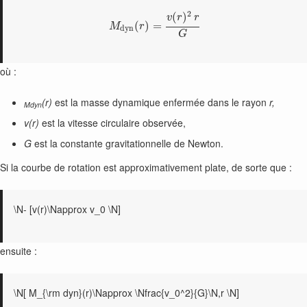
2
(
)
v
r
r
(
)
=
M
r
d
y
n
G
où :
(r)
est la masse dynamique enfermée dans le rayon
r,
Mdyn
v(r)
est la vitesse circulaire observée,
G
est la constante gravitationnelle de Newton.
Si la courbe de rotation est approximativement plate, de sorte que :
\N- [v(r)\Napprox v_0 \N]
ensuite :
\N[ M_{\rm dyn}(r)\Napprox \Nfrac{v_0^2}{G}\N,r \N]