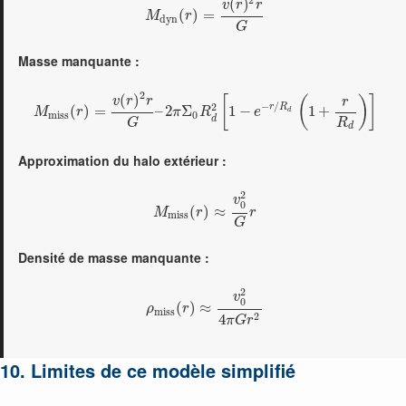
(
)
v
r
r
(
)
=
M
r
d
y
n
G
Masse manquante :
2
(
)
[
(
)
]
v
r
r
r
−
/
2
r
R
(
)
=
–
2
Σ
1
−
1
+
M
r
π
R
e
d
m
i
s
s
0
d
R
G
d
Approximation du halo extérieur :
2
v
0
(
)
≈
M
r
r
m
i
s
s
G
Densité de masse manquante :
2
v
0
(
)
≈
ρ
r
m
i
s
s
2
4
π
G
r
10. Limites de ce modèle simplifié