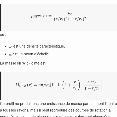
ρ
s
(
)
=
ρ
r
N
F
W
2
(
/
)
(
1
+
/
)
r
r
r
r
s
s
où :
est une densité caractéristique,
ρs
est un rayon d’échelle.
rs
La masse NFW ci-jointe est :
/
[
(
)
]
r
r
r
s
3
(
)
=
4
ln
ln
1
+
–
M
r
π
ρ
r
N
F
W
s
s
1
+
/
r
r
r
s
s
Ce profil ne produit pas une croissance de masse parfaitement linéaire
à tous les rayons, mais il peut reproduire des courbes de rotation à
peu près plates sur la plage radiale où les galaxies sont observées.