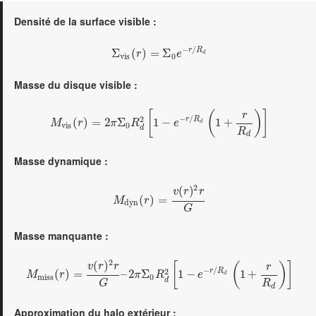
Densité de la surface visible :
−
/
r
R
Σ
(
)
=
Σ
r
e
d
v
i
s
0
Masse du disque visible :
[
(
)
]
r
−
/
2
r
R
(
)
=
2
Σ
1
−
1
+
M
r
π
R
e
d
v
i
s
0
d
R
d
Masse dynamique :
2
(
)
v
r
r
(
)
=
M
r
d
y
n
G
Masse manquante :
2
(
)
[
(
)
]
v
r
r
r
−
/
2
r
R
(
)
=
–
2
Σ
1
−
1
+
M
r
π
R
e
d
m
i
s
s
0
d
R
G
d
Approximation du halo extérieur :