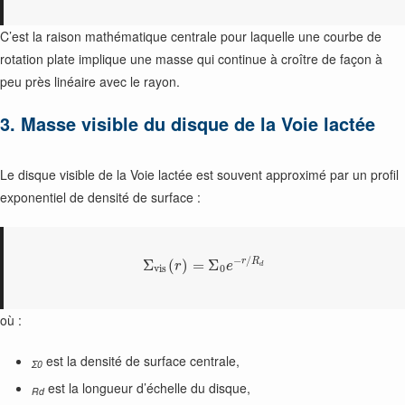
C’est la raison mathématique centrale pour laquelle une courbe de
rotation plate implique une masse qui continue à croître de façon à
peu près linéaire avec le rayon.
3. Masse visible du disque de la Voie lactée
Le disque visible de la Voie lactée est souvent approximé par un profil
exponentiel de densité de surface :
−
/
r
R
Σ
(
)
=
Σ
r
e
d
v
i
s
0
où :
est la densité de surface centrale,
Σ0
est la longueur d’échelle du disque,
Rd