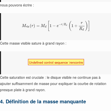
nous pouvons écrire :
[
(
)
]
r
−
/
r
R
(
)
=
1
−
1
+
M
r
M
e
d
v
i
s
d
R
d
Cette masse visible sature à grand rayon :
Undefined control sequence \rencontre
Cette saturation est cruciale : le disque visible ne continue pas à
ajouter suffisamment de masse pour expliquer la courbe de rotation
presque plate à grand rayon.
4. Définition de la masse manquante