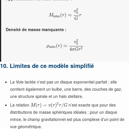
2
v
0
(
)
≈
M
r
r
m
i
s
s
G
Densité de masse manquante :
2
v
0
(
)
≈
ρ
r
m
i
s
s
2
4
π
G
r
10. Limites de ce modèle simplifié
La Voie lactée n’est pas un disque exponentiel parfait ; elle
contient également un bulbe, une barre, des couches de gaz,
une structure spirale et un halo stellaire.
2
La relation
n’est exacte que pour des
(
)
=
(
)
/
M
r
v
r
r
G
distributions de masse sphériques idéales ; pour un disque
mince, le champ gravitationnel est plus complexe d’un point de
vue géométrique.