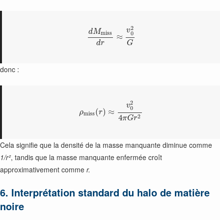
2
v
d
M
m
i
s
s
0
≈
d
r
G
donc :
2
v
0
(
)
≈
ρ
r
m
i
s
s
2
4
π
G
r
Cela signifie que la densité de la masse manquante diminue comme
1/r²
, tandis que la masse manquante enfermée croît
approximativement comme
r.
6. Interprétation standard du halo de matière
noire