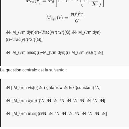
[
(
)
]
(
)
=
1
−
1
+
M
r
M
e
d
v
i
s
d
R
d
2
(
)
v
r
r
(
)
=
M
r
d
y
n
G
\N- M_{\rm dyn}(r)=\frac{v(r)^2r}{G} \N- M_{\rm dyn}
(r)=\frac{v(r)^2r}{G}]
\N- M_{\rm miss}(r)=M_{\rm dyn}(r)-M_{\rm vis}(r) \N]
La question centrale est la suivante :
\N-[ M_{\rm vis}(r)\N-rightarrow \N-text{constant} \N]
\N- [M_{\rm dyn}(r)\N- \N- \N- \N- \N- \N- \N- \N- \N- \N]
\N- [M_{\rm miss}(r)\N- \N- \N- \N- \N- \N- \N- \N- \N- \N]