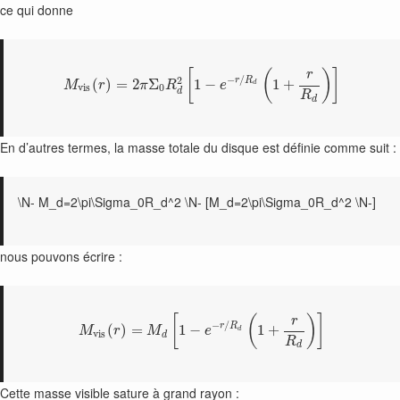
ce qui donne
[
(
)
]
r
−
/
2
r
R
(
)
=
2
Σ
1
−
1
+
M
r
π
R
e
d
v
i
s
0
d
R
d
En d’autres termes, la masse totale du disque est définie comme suit :
\N- M_d=2\pi\Sigma_0R_d^2 \N- [M_d=2\pi\Sigma_0R_d^2 \N-]
nous pouvons écrire :
[
(
)
]
r
−
/
r
R
(
)
=
1
−
1
+
M
r
M
e
d
v
i
s
d
R
d
Cette masse visible sature à grand rayon :