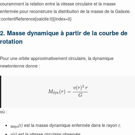
couramment la relation entre la vitesse circulaire et la masse
enfermée pour reconstruire la distribution de la masse de la Galaxie.
:contentReference[oaicite:0]{index=0}
2. Masse dynamique à partir de la courbe de
rotation
Pour une orbite approximativement circulaire, la dynamique
newtonienne donne :
2
(
)
v
r
r
(
)
=
M
r
d
y
n
G
où :
(r)
est la masse dynamique enfermée dans le rayon
r,
Mdyn
v(r)
est la vitesse circulaire observée,