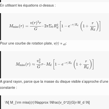
En utilisant les équations ci-dessus :
2
(
)
[
(
)
]
v
r
r
r
−
/
2
r
R
(
)
=
–
2
Σ
1
−
1
+
M
r
π
R
e
d
m
i
s
s
0
d
R
G
d
Pour une courbe de rotation plate,
v(r) ≈
:
v0
2
v
[
(
)
]
r
0
−
/
r
R
(
)
≈
–
1
−
1
+
M
r
r
M
e
d
m
i
s
s
d
R
G
d
A grand rayon, parce que la masse du disque visible s’approche d’une
constante :
\N[ M_{\rm miss}(r)\Napprox \Nfrac{v_0^2}{G}r-M_d \N]