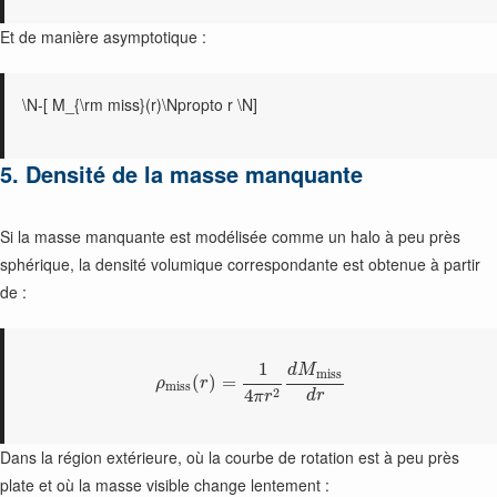
Et de manière asymptotique :
\N-[ M_{\rm miss}(r)\Npropto r \N]
5. Densité de la masse manquante
Si la masse manquante est modélisée comme un halo à peu près
sphérique, la densité volumique correspondante est obtenue à partir
de :
1
d
M
m
i
s
s
(
)
=
ρ
r
m
i
s
s
2
4
d
r
π
r
Dans la région extérieure, où la courbe de rotation est à peu près
plate et où la masse visible change lentement :