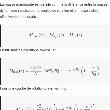
La masse manquante est définie comme la différence entre la masse
dynamique requise par la courbe de rotation et la masse visible
effectivement observée :
(
)
=
(
)
−
(
)
M
r
M
r
M
r
m
i
s
s
d
y
n
v
i
s
En utilisant les équations ci-dessus :
2
(
)
[
(
)
]
v
r
r
r
−
/
2
r
R
(
)
=
–
2
Σ
1
−
1
+
M
r
π
R
e
d
m
i
s
s
0
d
R
G
d
Pour une courbe de rotation plate,
v(r) ≈
:
v0
2
v
[
(
)
]
r
0
−
/
r
R
(
)
≈
–
1
−
1
+
M
r
r
M
e
d