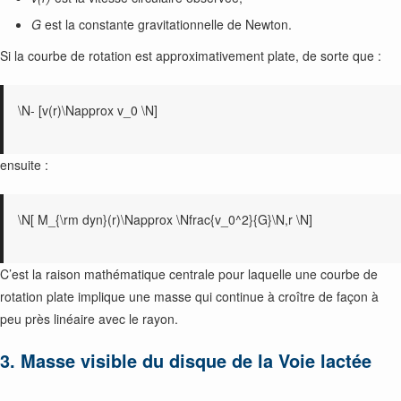
G
est la constante gravitationnelle de Newton.
Si la courbe de rotation est approximativement plate, de sorte que :
\N- [v(r)\Napprox v_0 \N]
ensuite :
\N[ M_{\rm dyn}(r)\Napprox \Nfrac{v_0^2}{G}\N,r \N]
C’est la raison mathématique centrale pour laquelle une courbe de
rotation plate implique une masse qui continue à croître de façon à
peu près linéaire avec le rayon.
3. Masse visible du disque de la Voie lactée