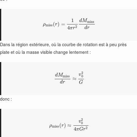
1
d
M
m
i
s
s
(
)
=
ρ
r
m
i
s
s
2
4
d
r
π
r
Dans la région extérieure, où la courbe de rotation est à peu près
plate et où la masse visible change lentement :
2
v
d
M
m
i
s
s
0
≈
d
r
G
donc :
2
v
0
(
)
≈
ρ
r
m
i
s
s
2
4
π
G
r