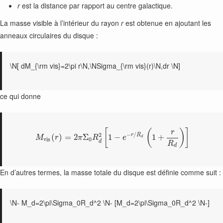
r
est la distance par rapport au centre galactique.
La masse visible à l’intérieur du rayon
r
est obtenue en ajoutant les
anneaux circulaires du disque :
\N[ dM_{\rm vis}=2\pi r\N,\NSigma_{\rm vis}(r)\N,dr \N]
ce qui donne
[
(
)
]
r
−
/
2
r
R
(
)
=
2
Σ
1
−
1
+
M
r
π
R
e
d
v
i
s
0
d
R
d
En d’autres termes, la masse totale du disque est définie comme suit :
\N- M_d=2\pi\Sigma_0R_d^2 \N- [M_d=2\pi\Sigma_0R_d^2 \N-]