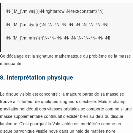
\N-[ M_{\rm vis}(r)\N-rightarrow \N-text{constant} \N]
\N- [M_{\rm dyn}(r)\N- \N- \N- \N- \N- \N- \N- \N- \N- \N]
\N- [M_{\rm miss}(r)\N- \N- \N- \N- \N- \N- \N- \N- \N- \N]
Ce décalage est la signature mathématique du problème de la masse
manquante.
8. Interprétation physique
Le disque visible est concentré : la majeure partie de sa masse se
trouve à l’intérieur de quelques longueurs d’échelle. Mais le champ
gravitationnel déduit des vitesses orbitales se comporte comme si une
masse supplémentaire continuait d’exister bien au-delà du disque
lumineux. C’est pourquoi la Voie lactée est modélisée comme un
disque baryonique visible noyé dans un halo de matière noire