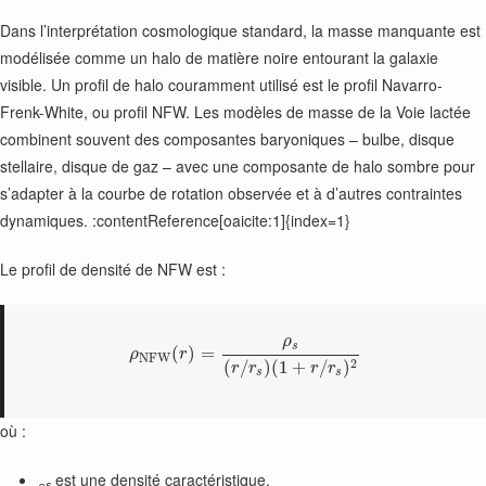
Dans l’interprétation cosmologique standard, la masse manquante est
modélisée comme un halo de matière noire entourant la galaxie
visible. Un profil de halo couramment utilisé est le profil Navarro-
Frenk-White, ou profil NFW. Les modèles de masse de la Voie lactée
combinent souvent des composantes baryoniques – bulbe, disque
stellaire, disque de gaz – avec une composante de halo sombre pour
s’adapter à la courbe de rotation observée et à d’autres contraintes
dynamiques. :contentReference[oaicite:1]{index=1}
Le profil de densité de NFW est :
ρ
s
(
)
=
ρ
r
N
F
W
2
(
/
)
(
1
+
/
)
r
r
r
r
s
s
où :
est une densité caractéristique,
ρs