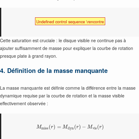
Undefined control sequence \rencontre
Cette saturation est cruciale : le disque visible ne continue pas à
ajouter suffisamment de masse pour expliquer la courbe de rotation
presque plate à grand rayon.
4. Définition de la masse manquante
La masse manquante est définie comme la différence entre la masse
dynamique requise par la courbe de rotation et la masse visible
effectivement observée :
(
)
=
(
)
−
(
)
M
r
M
r
M
r
m
i
s
s
d
y
n
v
i
s