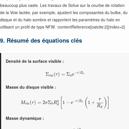
beaucoup plus vaste. Les travaux de Sofue sur la courbe de rotation
de la Voie lactée, par exemple, ajustent les composantes du bulbe, du
disque et du halo sombre et rapportent les paramètres du halo en
utilisant un profil de type NFW. :contentReference[oaicite:2]{index=2}
9. Résumé des équations clés
Densité de la surface visible :
−
/
r
R
Σ
(
)
=
Σ
r
e
d
v
i
s
0
Masse du disque visible :
[
(
)
]
r
−
/
2
r
R
(
)
=
2
Σ
1
−
1
+
M
r
π
R
e
d
v
i
s
0
d
R
d
Masse dynamique :
2