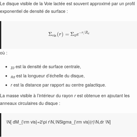
Le disque visible de la Voie lactée est souvent approximé par un profil
exponentiel de densité de surface :
−
/
r
R
Σ
(
)
=
Σ
r
e
d
v
i
s
0
où :
est la densité de surface centrale,
Σ0
est la longueur d’échelle du disque,
Rd
r
est la distance par rapport au centre galactique.
La masse visible à l’intérieur du rayon
r
est obtenue en ajoutant les
anneaux circulaires du disque :
\N[ dM_{\rm vis}=2\pi r\N,\NSigma_{\rm vis}(r)\N,dr \N]