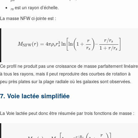
est un rayon d’échelle.
rs
La masse NFW ci-jointe est :
/
[
(
)
]
r
r
r
s
3
(
)
=
4
ln
ln
1
+
–
M
r
π
ρ
r
N
F
W
s
s
1
+
/
r
r
r
s
s
Ce profil ne produit pas une croissance de masse parfaitement linéaire
à tous les rayons, mais il peut reproduire des courbes de rotation à
peu près plates sur la plage radiale où les galaxies sont observées.
7. Voie lactée simplifiée
La Voie lactée peut donc être résumée par trois fonctions de masse :
r
−
/
r
R