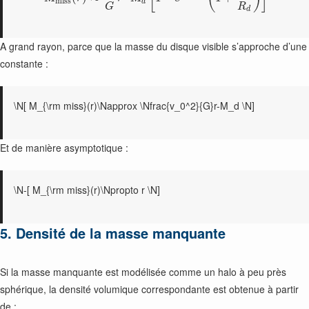
m
i
s
s
d
R
G
d
A grand rayon, parce que la masse du disque visible s’approche d’une
constante :
\N[ M_{\rm miss}(r)\Napprox \Nfrac{v_0^2}{G}r-M_d \N]
Et de manière asymptotique :
\N-[ M_{\rm miss}(r)\Npropto r \N]
5. Densité de la masse manquante
Si la masse manquante est modélisée comme un halo à peu près
sphérique, la densité volumique correspondante est obtenue à partir
de :