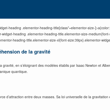
dget-heading .elementor-heading-title[class*=elementor-size-]>a{color:in
tor-widget-heading .elementor-heading-title.elementor-size-medium{fon
ementor-heading-title.elementor-size-xl{font-size:39px}.elementor-widge
éhension de la gravité
la gravité, en s’éloignant des modèles établis par Isaac Newton et Alber
écanique quantique.
 d’attraction entre deux masses. Sa loi universelle de la gravitation é