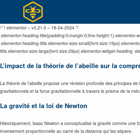
Skip
to
content
/* ! elementor – v3.21.0 – 18-04-2024 */
.elementor-heading-title{padding:0;margin:0;line-height:1}.elementor-wi
.elementor-heading-title.elementor-size-small{font-size:15px}.elemen
title.elementor-size-large{font-size:29px}.elementor-widget-heading .el
L’impact de la théorie de l’abeille sur la compr
La théorie de l’abeille propose une révision profonde des principes de 
gravitationnels et la force gravitationnelle à travers le prisme de la m
La gravité et la loi de Newton
Historiquement, Isaac Newton a conceptualisé la gravité comme une force
inversement proportionnelle au carré de la distance qui les sépare.