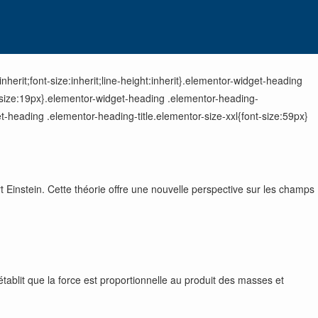
herit;font-size:inherit;line-height:inherit}.elementor-widget-heading
t-size:19px}.elementor-widget-heading .elementor-heading-
t-heading .elementor-heading-title.elementor-size-xxl{font-size:59px}
t Einstein. Cette théorie offre une nouvelle perspective sur les champs
tablit que la force est proportionnelle au produit des masses et