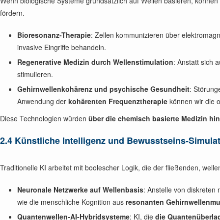
Wenn biologische Systeme grundsätzlich auf Wellen basieren, können
fördern.
Bioresonanz-Therapie
: Zellen kommunizieren über elektromagn
invasive Eingriffe behandeln.
Regenerative Medizin durch Wellenstimulation
: Anstatt sich
stimulieren.
Gehirnwellenkohärenz und psychische Gesundheit
: Störung
Anwendung der
kohärenten Frequenztherapie
können wir die o
Diese Technologien würden
über die chemisch basierte Medizin hi
2.4 Künstliche Intelligenz und Bewusstseins-Simula
Traditionelle KI arbeitet mit boolescher Logik, die der fließenden, we
Neuronale Netzwerke auf Wellenbasis
: Anstelle von diskrete
wie die menschliche Kognition aus
resonanten Gehirnwellenmu
Quantenwellen-AI-Hybridsysteme
: KI, die
die Quantenüberla