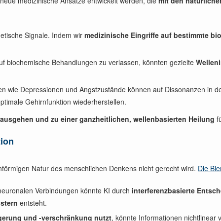
 neue medizinische Ansätze entwickelt werden, die
mit den natürlich
etische Signale. Indem wir
medizinische Eingriffe auf bestimmte 
 auf biochemische Behandlungen zu verlassen, könnten gezielte
Welleni
en wie Depressionen und Angstzustände können auf Dissonanzen in de
ptimale Gehirnfunktion wiederherstellen.
nausgehen und zu einer ganzheitlichen, wellenbasierten Heilung
f
tion
llenförmigen Natur des menschlichen Denkens nicht gerecht wird.
Die Bie
n neuronalen Verbindungen könnte KI durch
interferenzbasierte Ents
stern
entsteht.
gerung und -verschränkung nutzt
, könnte Informationen nichtlinear 