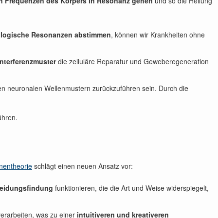
en Frequenzen des Körpers in Resonanz gehen
und so die Heilung
biologische Resonanzen abstimmen
, können wir Krankheiten ohne
nterferenzmuster
die zelluläre Reparatur und Geweberegeneration
n neuronalen Wellenmustern zurückzuführen sein. Durch die
ühren.
nentheorie
schlägt einen neuen Ansatz vor:
cheidungsfindung
funktionieren, die die Art und Weise widerspiegelt,
verarbeiten, was zu einer
intuitiveren und kreativeren