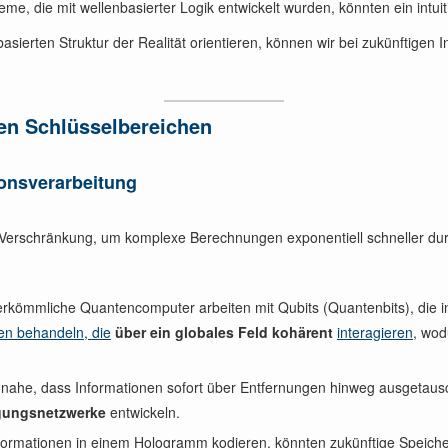
teme, die mit wellenbasierter Logik entwickelt wurden, könnten ein intui
basierten Struktur der Realität orientieren, können wir bei zukünftigen
hen Schlüsselbereichen
onsverarbeitung
 Verschränkung, um komplexe Berechnungen exponentiell schneller dur
erkömmliche Quantencomputer arbeiten mit Qubits (Quantenbits), die in
en behandeln, die
über ein globales Feld kohärent
interagieren
, wod
t nahe, dass Informationen sofort über Entfernungen hinweg ausgetau
agungsnetzwerke
entwickeln.
nformationen in einem Hologramm kodieren, könnten zukünftige Speich